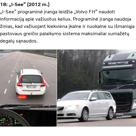
18: „I-See“ (2012 m.)
„I-See“ programinė įranga leidžia „Volvo FH“ naudoti
informaciją apie važiuotus kelius. Programinė įranga naudoja
žinias, kad važiuojant kiekviena įkalne ir nuokalne su išmaniąja
pastovaus greičio palaikymo sistema maksimaliai sumažėtų
degalų sąnaudos.