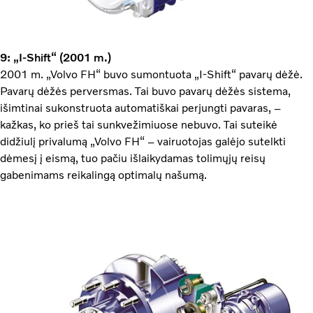
9: „I-Shift“ (2001 m.)
2001 m. „Volvo FH“ buvo sumontuota „I-Shift“ pavarų dėžė.
Pavarų dėžės perversmas. Tai buvo pavarų dėžės sistema,
išimtinai sukonstruota automatiškai perjungti pavaras, –
kažkas, ko prieš tai sunkvežimiuose nebuvo. Tai suteikė
didžiulį privalumą „Volvo FH“ – vairuotojas galėjo sutelkti
dėmesį į eismą, tuo pačiu išlaikydamas tolimųjų reisų
gabenimams reikalingą optimalų našumą.