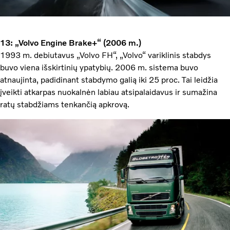
13: „Volvo Engine Brake+“ (2006 m.)
1993 m. debiutavus „Volvo FH“, „Volvo“ variklinis stabdys
buvo viena išskirtinių ypatybių. 2006 m. sistema buvo
atnaujinta, padidinant stabdymo galią iki 25 proc. Tai leidžia
įveikti atkarpas nuokalnėn labiau atsipalaidavus ir sumažina
ratų stabdžiams tenkančią apkrovą.