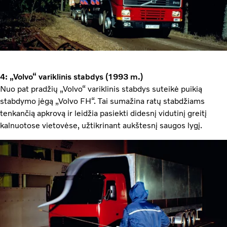
4: „Volvo“ variklinis stabdys (1993 m.)
Nuo pat pradžių „Volvo“ variklinis stabdys suteikė puikią
stabdymo jėgą „Volvo FH“. Tai sumažina ratų stabdžiams
tenkančią apkrovą ir leidžia pasiekti didesnį vidutinį greitį
kalnuotose vietovėse, užtikrinant aukštesnį saugos lygį.