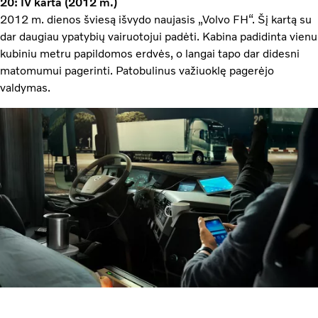
20: IV karta (2012 m.)
2012 m. dienos šviesą išvydo naujasis „Volvo FH“. Šį kartą su
dar daugiau ypatybių vairuotojui padėti. Kabina padidinta vienu
kubiniu metru papildomos erdvės, o langai tapo dar didesni
matomumui pagerinti. Patobulinus važiuoklę pagerėjo
valdymas.