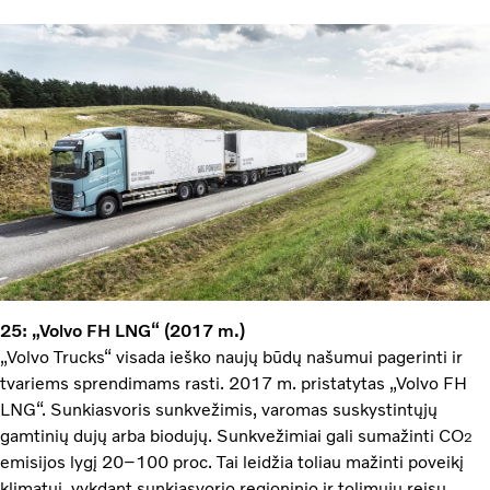
25: „Volvo FH LNG“ (2017 m.)
„Volvo Trucks“ visada ieško naujų būdų našumui pagerinti ir
tvariems sprendimams rasti. 2017 m. pristatytas „Volvo FH
LNG“. Sunkiasvoris sunkvežimis, varomas suskystintųjų
gamtinių dujų arba biodujų. Sunkvežimiai gali sumažinti CO
2
emisijos lygį 20–100 proc. Tai leidžia toliau mažinti poveikį
klimatui, vykdant sunkiasvorio regioninio ir tolimųjų reisų