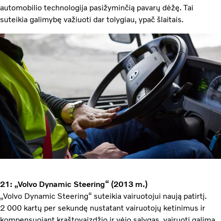
automobilio technologija pasižyminčią pavarų dėžę. Tai
suteikia galimybę važiuoti dar tolygiau, ypač šlaitais.
21: „Volvo Dynamic Steering“ (2013 m.)
„Volvo Dynamic Steering“ suteikia vairuotojui naują patirtį.
2 000 kartų per sekundę nustatant vairuotojų ketinimus ir
kompensuojant kraštovaizdžio ir vėjo sąlygas, vairuoti galima