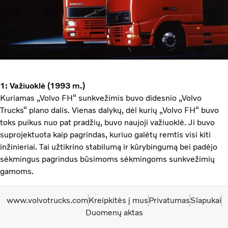
1: Važiuoklė (1993 m.)
Kuriamas „Volvo FH“ sunkvežimis buvo didesnio „Volvo
Trucks“ plano dalis. Vienas dalykų, dėl kurių „Volvo FH“ buvo
toks puikus nuo pat pradžių, buvo naujoji važiuoklė. Ji buvo
suprojektuota kaip pagrindas, kuriuo galėtų remtis visi kiti
inžinieriai. Tai užtikrino stabilumą ir kūrybingumą bei padėjo
sėkmingus pagrindus būsimoms sėkmingoms sunkvežimių
gamoms.
www.volvotrucks.com
Kreipkitės į mus
Privatumas
Slapukai
Duomenų aktas