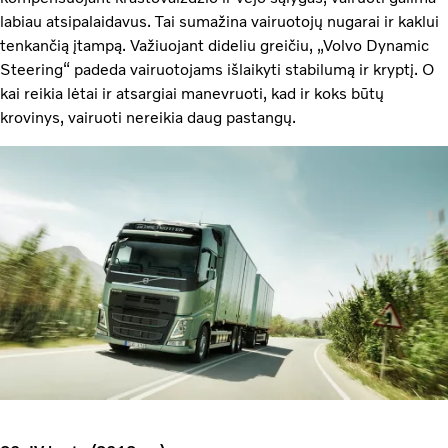
labiau atsipalaidavus. Tai sumažina vairuotojų nugarai ir kaklui
tenkančią įtampą. Važiuojant dideliu greičiu, „Volvo Dynamic
Steering“ padeda vairuotojams išlaikyti stabilumą ir kryptį. O
kai reikia lėtai ir atsargiai manevruoti, kad ir koks būtų
krovinys, vairuoti nereikia daug pastangų.