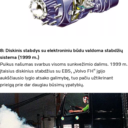
8: Diskinis stabdys su elektroniniu būdu valdoma stabdžių
sistema (1999 m.)
Puikus našumas svarbus visoms sunkvežimio dalims. 1999 m.
įtaisius diskinius stabdžius su EBS, „Volvo FH“ įgijo
aukščiausio lygio atsako galimybę, tuo pačiu užtikrinant
prieigą prie dar daugiau būsimų ypatybių.