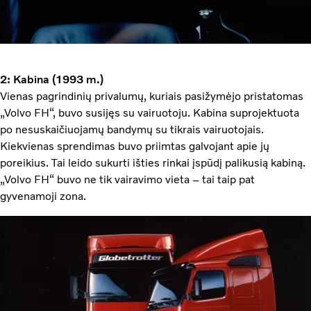
2: Kabina (1993 m.)
Vienas pagrindinių privalumų, kuriais pasižymėjo pristatomas
„Volvo FH“, buvo susijęs su vairuotoju. Kabina suprojektuota
po nesuskaičiuojamų bandymų su tikrais vairuotojais.
Kiekvienas sprendimas buvo priimtas galvojant apie jų
poreikius. Tai leido sukurti išties rinkai įspūdį palikusią kabiną.
„Volvo FH“ buvo ne tik vairavimo vieta – tai taip pat
gyvenamoji zona.