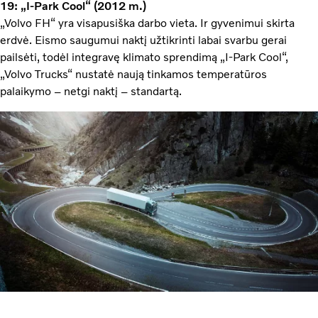
19: „I-Park Cool“ (2012 m.)
„Volvo FH“ yra visapusiška darbo vieta. Ir gyvenimui skirta
erdvė. Eismo saugumui naktį užtikrinti labai svarbu gerai
pailsėti, todėl integravę klimato sprendimą „I-Park Cool“,
„Volvo Trucks“ nustatė naują tinkamos temperatūros
palaikymo – netgi naktį – standartą.