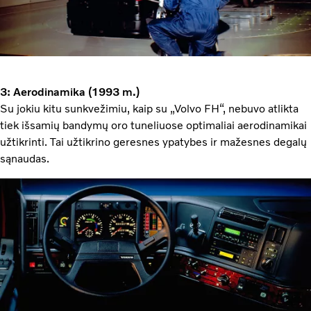
3: Aerodinamika (1993 m.)
Su jokiu kitu sunkvežimiu, kaip su „Volvo FH“, nebuvo atlikta
tiek išsamių bandymų oro tuneliuose optimaliai aerodinamikai
užtikrinti. Tai užtikrino geresnes ypatybes ir mažesnes degalų
sąnaudas.