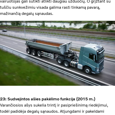
vairuotojas gali sutikti atlikti daugiau užduočių. O grįžtant su
tuščiu sunkvežimiu visada galima rasti tinkamą pavarą,
mažinančią degalų sąnaudas.
23: Sudvejintos ašies pakėlimo funkcija (2015 m.)
Varančiosios ašys sukelia trintį ir pasipriešinimą riedėjimui,
todėl padidėja degalų sąnaudos. Atjungdami ir pakeldami