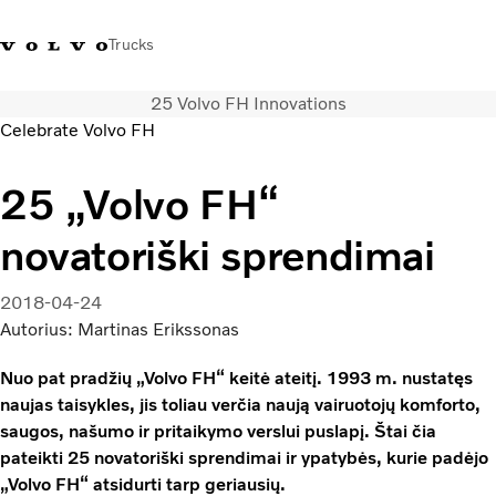
Trucks
25 Volvo FH Innovations
+ 370 610 19991
Volvo Trucks parduotuvė
Prisijungti
Lietuva
Celebrate Volvo FH
Transporto sprendimai
25 „Volvo FH“
Sunkvežimiai
novatoriški sprendimai
Paslaugos
Volvo Truck Builder
Kontaktai
2018-04-24
Naujienos
Autorius: Martinas Erikssonas
Apie mus
Nuo pat pradžių „Volvo FH“ keitė ateitį. 1993 m. nustatęs
naujas taisykles, jis toliau verčia naują vairuotojų komforto,
saugos, našumo ir pritaikymo verslui puslapį. Štai čia
pateikti 25 novatoriški sprendimai ir ypatybės, kurie padėjo
„Volvo FH“ atsidurti tarp geriausių.