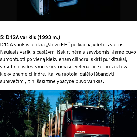
5: D12A variklis (1993 m.)
D12A variklis leidžia „Volvo FH“ puikiai pajudėti iš vietos.
Naujasis variklis pasižymi išskirtinėmis savybėmis. Jame buvo
sumontuoti po vieną kiekvienam cilindrui skirti purkštukai,
viršutinio išdėstymo skirstomasis velenas ir keturi vožtuvai
kiekviename cilindre. Kai vairuotojai galėjo išbandyti
sunkvežimį, itin išskirtine ypatybe buvo variklis.