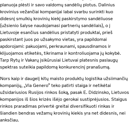
planuoja plėsti ir savo valdomų sandėlių plotus. Dalinius
krovinius vežančiai kompanijai labai svarbu surinkti kuo
didesnį smulkių krovinių kiekį paskirstymo sandėliuose
(užsienio šalyse naudojamasi partnerių sandėliais), o į
Lietuvoje esančius sandėlius pristatyti produktai, prieš
paskirstant juos po užsakymo vietas, yra papildomai
apdorojami: pakuojami, perkraunami, spausdinamos ir
klijuojamos etiketės, tikrinama ir kontroliuojama jų kokybė.
Tarp Rytų ir Vakarų įsikūrusiai Lietuvai platesnis paslaugų
spektras suteikia papildomą konkurencinį pranašumą.
Nors kaip ir daugelį kitų maisto produktų logistika užsiimančių
kompanijų, „Via Genero“ teko patirti staiga ir netikėtai
užsidariusios Rusijos rinkos šoką, pasak E. Didzinsko, Lietuvos
kompanijos iš šios krizės išėjo gerokai sustiprėjusios. Staigus
rinkos praradimas privertė greitai diversifikuoti rinkas ir
šiandien bendras vežamų krovinių kiekis yra net didesnis, nei
anksčiau.