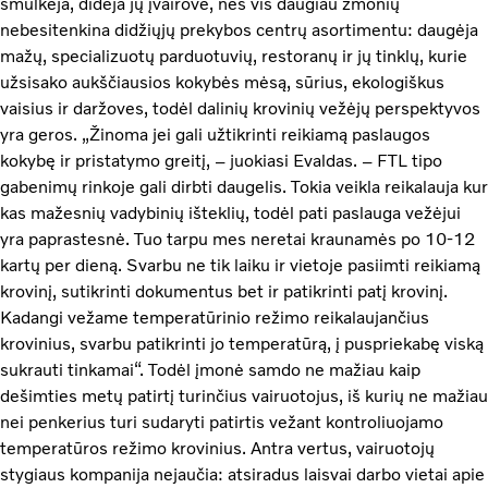
smulkėja, didėja jų įvairovė, nes vis daugiau žmonių
nebesitenkina didžiųjų prekybos centrų asortimentu: daugėja
mažų, specializuotų parduotuvių, restoranų ir jų tinklų, kurie
užsisako aukščiausios kokybės mėsą, sūrius, ekologiškus
vaisius ir daržoves, todėl dalinių krovinių vežėjų perspektyvos
yra geros. „Žinoma jei gali užtikrinti reikiamą paslaugos
kokybę ir pristatymo greitį, – juokiasi Evaldas. – FTL tipo
gabenimų rinkoje gali dirbti daugelis. Tokia veikla reikalauja kur
kas mažesnių vadybinių išteklių, todėl pati paslauga vežėjui
yra paprastesnė. Tuo tarpu mes neretai kraunamės po 10-12
kartų per dieną. Svarbu ne tik laiku ir vietoje pasiimti reikiamą
krovinį, sutikrinti dokumentus bet ir patikrinti patį krovinį.
Kadangi vežame temperatūrinio režimo reikalaujančius
krovinius, svarbu patikrinti jo temperatūrą, į puspriekabę viską
sukrauti tinkamai“. Todėl įmonė samdo ne mažiau kaip
dešimties metų patirtį turinčius vairuotojus, iš kurių ne mažiau
nei penkerius turi sudaryti patirtis vežant kontroliuojamo
temperatūros režimo krovinius. Antra vertus, vairuotojų
stygiaus kompanija nejaučia: atsiradus laisvai darbo vietai apie