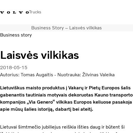
Trucks
Business Story – Laisvės vilkikas
+ 370 610 19991
Volvo Trucks parduotuvė
Prisijungti
Lietuva
Business story
Transporto sprendimai
Laisvės vilkikas
Sunkvežimiai
Paslaugos
2018-05-15
Volvo Truck Builder
Autorius: Tomas Augaitis - Nuotrauka: Žilvinas Valeika
Kontaktai
Lietuviškus maisto produktus į Vakarų ir Pietų Europos šalis
Naujienos
gabenantis tautiniais motyvais dekoruotas Kauno transporto
Apie mus
kompanijos „Via Genero“ vilkikas Europos keliuose pasakoja
apie mūsų šalies istoriją, dabartį bei ateitį.
Lietuvai šimtmečio jubiliejus reiškia išties daug ir būtent ši