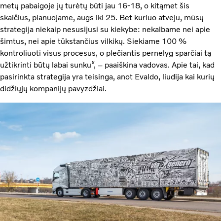
metų pabaigoje jų turėtų būti jau 16-18, o kitąmet šis
skaičius, planuojame, augs iki 25. Bet kuriuo atveju, mūsų
strategija niekaip nesusijusi su kiekybe: nekalbame nei apie
šimtus, nei apie tūkstančius vilkikų. Siekiame 100 %
kontroliuoti visus procesus, o plečiantis pernelyg sparčiai tą
užtikrinti būtų labai sunku“, – paaiškina vadovas. Apie tai, kad
pasirinkta strategija yra teisinga, anot Evaldo, liudija kai kurių
didžiųjų kompanijų pavyzdžiai.