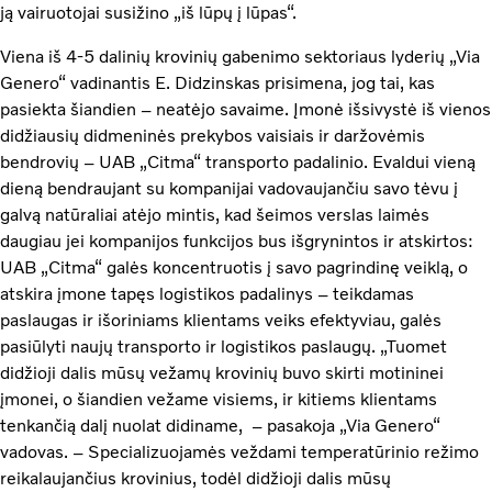
ją vairuotojai susižino „iš lūpų į lūpas“.
Viena iš 4-5 dalinių krovinių gabenimo sektoriaus lyderių „Via
Genero“ vadinantis E. Didzinskas prisimena, jog tai, kas
pasiekta šiandien – neatėjo savaime. Įmonė išsivystė iš vienos
didžiausių didmeninės prekybos vaisiais ir daržovėmis
bendrovių – UAB „Citma“ transporto padalinio. Evaldui vieną
dieną bendraujant su kompanijai vadovaujančiu savo tėvu į
galvą natūraliai atėjo mintis, kad šeimos verslas laimės
daugiau jei kompanijos funkcijos bus išgrynintos ir atskirtos:
UAB „Citma“ galės koncentruotis į savo pagrindinę veiklą, o
atskira įmone tapęs logistikos padalinys – teikdamas
paslaugas ir išoriniams klientams veiks efektyviau, galės
pasiūlyti naujų transporto ir logistikos paslaugų. „Tuomet
didžioji dalis mūsų vežamų krovinių buvo skirti motininei
įmonei, o šiandien vežame visiems, ir kitiems klientams
tenkančią dalį nuolat didiname, – pasakoja „Via Genero“
vadovas. – Specializuojamės veždami temperatūrinio režimo
reikalaujančius krovinius, todėl didžioji dalis mūsų