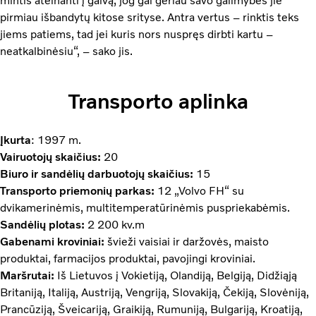
mintis ateinanti į galvą, jog gal geriau savo galimybes jie
pirmiau išbandytų kitose srityse. Antra vertus – rinktis teks
jiems patiems, tad jei kuris nors nuspręs dirbti kartu –
neatkalbinėsiu“, – sako jis.
Transporto aplinka
Įkurta
: 1997 m.
Vairuotojų skaičius:
20
Biuro ir sandėlių darbuotojų skaičius:
15
Transporto priemonių parkas:
12 „Volvo FH“ su
dvikamerinėmis, multitemperatūrinėmis puspriekabėmis.
Sandėlių plotas:
2 200 kv.m
Gabenami kroviniai:
švieži vaisiai ir daržovės, maisto
produktai, farmacijos produktai, pavojingi kroviniai.
Maršrutai:
Iš Lietuvos į Vokietiją, Olandiją, Belgiją, Didžiąją
Britaniją, Italiją, Austriją, Vengriją, Slovakiją, Čekiją, Slovėniją,
Prancūziją, Šveicariją, Graikiją, Rumuniją, Bulgariją, Kroatiją,