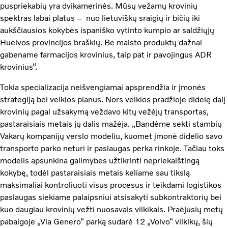
puspriekabių yra dvikamerinės. Mūsų vežamų krovinių
spektras labai platus – nuo lietuviškų sraigių ir bičių iki
aukščiausios kokybės ispaniško vytinto kumpio ar saldžiųjų
Huelvos provincijos braškių. Be maisto produktų dažnai
gabename farmacijos krovinius, taip pat ir pavojingus ADR
krovinius“.
Tokia specializacija neišvengiamai apsprendžia ir įmonės
strategiją bei veiklos planus. Nors veiklos pradžioje didelę dalį
krovinių pagal užsakymą veždavo kitų vežėjų transportas,
pastaraisiais metais jų dalis mažėja. „Bandėme sekti stambių
Vakarų kompanijų verslo modeliu, kuomet įmonė didelio savo
transporto parko neturi ir paslaugas perka rinkoje. Tačiau toks
modelis apsunkina galimybes užtikrinti nepriekaištingą
kokybę, todėl pastaraisiais metais keliame sau tikslą
maksimaliai kontroliuoti visus procesus ir teikdami logistikos
paslaugas siekiame palaipsniui atsisakyti subkontraktorių bei
kuo daugiau krovinių vežti nuosavais vilkikais. Praėjusių metų
pabaigoje „Via Genero“ parką sudarė 12 „Volvo“ vilkikų, šių