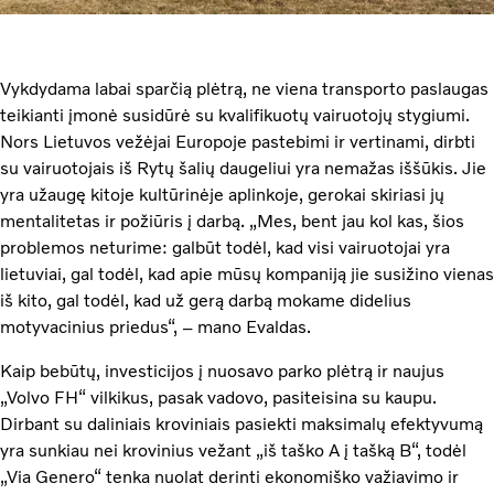
Vykdydama labai sparčią plėtrą, ne viena transporto paslaugas
teikianti įmonė susidūrė su kvalifikuotų vairuotojų stygiumi.
Nors Lietuvos vežėjai Europoje pastebimi ir vertinami, dirbti
su vairuotojais iš Rytų šalių daugeliui yra nemažas iššūkis. Jie
yra užaugę kitoje kultūrinėje aplinkoje, gerokai skiriasi jų
mentalitetas ir požiūris į darbą. „Mes, bent jau kol kas, šios
problemos neturime: galbūt todėl, kad visi vairuotojai yra
lietuviai, gal todėl, kad apie mūsų kompaniją jie susižino vienas
iš kito, gal todėl, kad už gerą darbą mokame didelius
motyvacinius priedus“, – mano Evaldas.
Kaip bebūtų, investicijos į nuosavo parko plėtrą ir naujus
„Volvo FH“ vilkikus, pasak vadovo, pasiteisina su kaupu.
Dirbant su daliniais kroviniais pasiekti maksimalų efektyvumą
yra sunkiau nei krovinius vežant „iš taško A į tašką B“, todėl
„Via Genero“ tenka nuolat derinti ekonomiško važiavimo ir