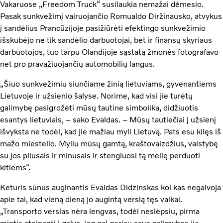
Vakaruose „Freedom Truck“ susilaukia nemažai dėmesio.
Pasak sunkvežimį vairuojančio Romualdo Diržinausko, atvykus
į sandėlius Prancūzijoje pasižiūrėti efektingo sunkvežimio
išskubėjo ne tik sandėlio darbuotojai, bet ir finansų skyriaus
darbuotojos, tuo tarpu Olandijoje sąstatą žmonės fotografavo
net pro pravažiuojančių automobilių langus.
„Šiuo sunkvežimiu siunčiame žinią lietuviams, gyvenantiems
Lietuvoje ir užsienio šalyse. Norime, kad visi jie turėtų
galimybę pasigrožėti mūsų tautine simbolika, didžiuotis
esantys lietuviais, – sako Evaldas. – Mūsų tautiečiai į užsienį
išvyksta ne todėl, kad jie mažiau myli Lietuvą. Pats esu kilęs iš
mažo miestelio. Myliu mūsų gamtą, kraštovaizdžius, valstybę
su jos pliusais ir minusais ir stengiuosi tą meilę perduoti
kitiems“.
Keturis sūnus auginantis Evaldas Didzinskas kol kas negalvoja
apie tai, kad vieną dieną jo augintą verslą tęs vaikai.
„Transporto verslas nėra lengvas, todėl neslėpsiu, pirma