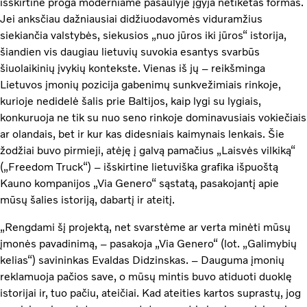
išskirtinė proga moderniame pasaulyje įgyja netikėtas formas.
Jei anksčiau dažniausiai didžiuodavomės viduramžius
siekiančia valstybės, siekusios „nuo jūros iki jūros“ istorija,
šiandien vis daugiau lietuvių suvokia esantys svarbūs
šiuolaikinių įvykių kontekste. Vienas iš jų – reikšminga
Lietuvos įmonių pozicija gabenimų sunkvežimiais rinkoje,
kurioje nedidelė šalis prie Baltijos, kaip lygi su lygiais,
konkuruoja ne tik su nuo seno rinkoje dominavusiais vokiečiais
ar olandais, bet ir kur kas didesniais kaimynais lenkais. Šie
žodžiai buvo pirmieji, atėję į galvą pamačius „Laisvės vilkiką“
(„Freedom Truck“) – išskirtine lietuviška grafika išpuoštą
Kauno kompanijos „Via Genero“ sąstatą, pasakojantį apie
mūsų šalies istoriją, dabartį ir ateitį.
„Rengdami šį projektą, net svarstėme ar verta minėti mūsų
įmonės pavadinimą, – pasakoja „Via Genero“ (lot. „Galimybių
kelias“) savininkas Evaldas Didzinskas. – Dauguma įmonių
reklamuoja pačios save, o mūsų mintis buvo atiduoti duoklę
istorijai ir, tuo pačiu, ateičiai. Kad ateities kartos suprastų, jog