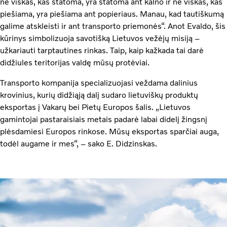
ne viskas, kas statoma, yra statoma ant kalno ir ne viskas, kas
piešiama, yra piešiama ant popieriaus. Manau, kad tautiškumą
galime atskleisti ir ant transporto priemonės“. Anot Evaldo, šis
kūrinys simbolizuoja savotišką Lietuvos vežėjų misiją –
užkariauti tarptautines rinkas. Taip, kaip kažkada tai darė
didžiules teritorijas valdę mūsų protėviai.
Transporto kompanija specializuojasi veždama dalinius
krovinius, kurių didžiąją dalį sudaro lietuviškų produktų
eksportas į Vakarų bei Pietų Europos šalis. „Lietuvos
gamintojai pastaraisiais metais padarė labai didelį žingsnį
plėsdamiesi Europos rinkose. Mūsų eksportas sparčiai auga,
todėl augame ir mes“, – sako E. Didzinskas.