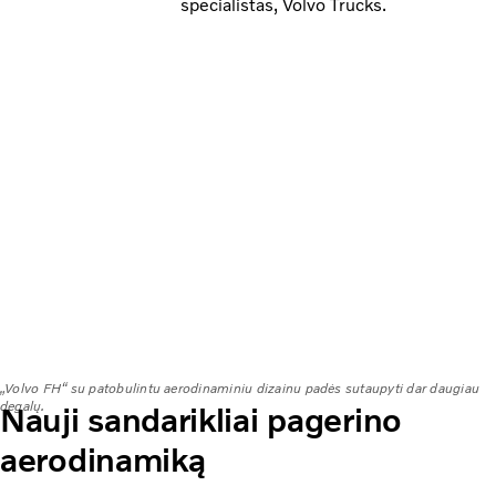
specialistas, Volvo Trucks.
„Volvo FH“ su patobulintu aerodinaminiu dizainu padės sutaupyti dar daugiau
degalų.
Nauji sandarikliai pagerino
aerodinamiką