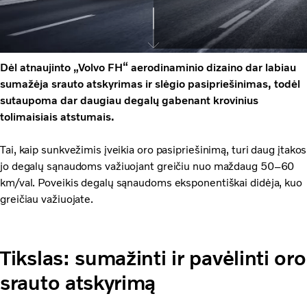
Dėl atnaujinto „Volvo FH“ aerodinaminio dizaino dar labiau
sumažėja srauto atskyrimas ir slėgio pasipriešinimas, todėl
sutaupoma dar daugiau degalų gabenant krovinius
tolimaisiais atstumais.
Tai, kaip sunkvežimis įveikia oro pasipriešinimą, turi daug įtakos
jo degalų sąnaudoms važiuojant greičiu nuo maždaug 50–60
km/val. Poveikis degalų sąnaudoms eksponentiškai didėja, kuo
greičiau važiuojate.
Tikslas: sumažinti ir pavėlinti oro
srauto atskyrimą