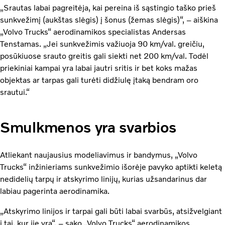
„Srautas labai pagreitėja, kai pereina iš sąstingio taško prieš
sunkvežimį (aukštas slėgis) į šonus (žemas slėgis)“, – aiškina
„Volvo Trucks“ aerodinamikos specialistas Andersas
Tenstamas. „Jei sunkvežimis važiuoja 90 km/val. greičiu,
posūkiuose srauto greitis gali siekti net 200 km/val. Todėl
priekiniai kampai yra labai jautri sritis ir bet koks mažas
objektas ar tarpas gali turėti didžiulę įtaką bendram oro
srautui.“
Smulkmenos yra svarbios
Atliekant naujausius modeliavimus ir bandymus, „Volvo
Trucks“ inžinieriams sunkvežimio išorėje pavyko aptikti keletą
nedidelių tarpų ir atskyrimo linijų, kurias užsandarinus dar
labiau pagerinta aerodinamika.
„Atskyrimo linijos ir tarpai gali būti labai svarbūs, atsižvelgiant
į tai, kur jie yra“, – sako „Volvo Trucks“ aerodinamikos