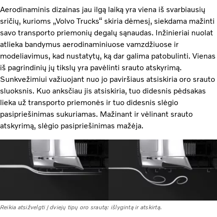
Aerodinaminis dizainas jau ilgą laiką yra viena iš svarbiausių
sričių, kurioms „Volvo Trucks“ skiria dėmesį, siekdama mažinti
savo transporto priemonių degalų sąnaudas. Inžinieriai nuolat
atlieka bandymus aerodinaminiuose vamzdžiuose ir
modeliavimus, kad nustatytų, ką dar galima patobulinti. Vienas
iš pagrindinių jų tikslų yra pavėlinti srauto atskyrimą.
Sunkvežimiui važiuojant nuo jo paviršiaus atsiskiria oro srauto
sluoksnis. Kuo anksčiau jis atsiskiria, tuo didesnis pėdsakas
lieka už transporto priemonės ir tuo didesnis slėgio
pasipriešinimas sukuriamas. Mažinant ir vėlinant srauto
atskyrimą, slėgio pasipriešinimas mažėja.
Reikia atsižvelgti į dviejų tipų oro srautą: išlygintą ir atskirtą.