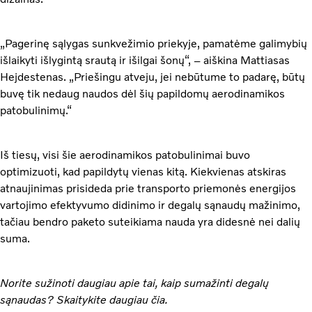
„Pagerinę sąlygas sunkvežimio priekyje, pamatėme galimybių
išlaikyti išlygintą srautą ir išilgai šonų“, – aiškina Mattiasas
Hejdestenas. „Priešingu atveju, jei nebūtume to padarę, būtų
buvę tik nedaug naudos dėl šių papildomų aerodinamikos
patobulinimų.“
Iš tiesų, visi šie aerodinamikos patobulinimai buvo
optimizuoti, kad papildytų vienas kitą. Kiekvienas atskiras
atnaujinimas prisideda prie transporto priemonės energijos
vartojimo efektyvumo didinimo ir degalų sąnaudų mažinimo,
tačiau bendro paketo suteikiama nauda yra didesnė nei dalių
suma.
Norite sužinoti daugiau apie tai, kaip sumažinti degalų
sąnaudas? Skaitykite daugiau
čia.