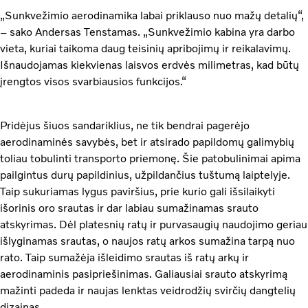
„Sunkvežimio aerodinamika labai priklauso nuo mažų detalių“,
– sako Andersas Tenstamas. „Sunkvežimio kabina yra darbo
vieta, kuriai taikoma daug teisinių apribojimų ir reikalavimų.
Išnaudojamas kiekvienas laisvos erdvės milimetras, kad būtų
įrengtos visos svarbiausios funkcijos.“
Pridėjus šiuos sandariklius, ne tik bendrai pagerėjo
aerodinaminės savybės, bet ir atsirado papildomų galimybių
toliau tobulinti transporto priemonę. Šie patobulinimai apima
pailgintus durų papildinius, užpildančius tuštumą laiptelyje.
Taip sukuriamas lygus paviršius, prie kurio gali išsilaikyti
išorinis oro srautas ir dar labiau sumažinamas srauto
atskyrimas. Dėl platesnių ratų ir purvasaugių naudojimo geriau
išlyginamas srautas, o naujos ratų arkos sumažina tarpą nuo
rato. Taip sumažėja išleidimo srautas iš ratų arkų ir
aerodinaminis pasipriešinimas. Galiausiai srauto atskyrimą
mažinti padeda ir naujas lenktas veidrodžių svirčių dangtelių
dizainas.