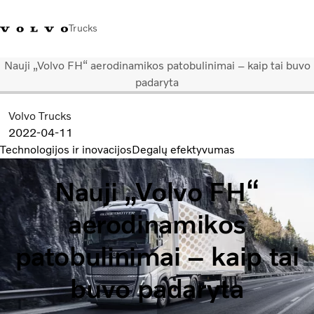
Trucks
Nauji „Volvo FH“ aerodinamikos patobulinimai – kaip tai buvo
+ 370 610 19991
Volvo Trucks parduotuvė
Prisijungti
Lietuva
padaryta
Volvo Trucks
Transporto sprendimai
2022-04-11
Sunkvežimiai
Technologijos ir inovacijos
Degalų efektyvumas
Paslaugos
Volvo Truck Builder
Nauji „Volvo FH“
Kontaktai
Naujienos
aerodinamikos
Apie mus
patobulinimai – kaip tai
buvo padaryta