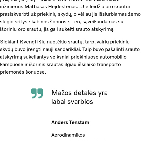
inžinierius Mattiasas Hejdestenas. „Jie leidžia oro srautui
prasiskverbti už priekinių skydų, o vėliau jis išsiurbiamas žemo
slėgio srityse kabinos šonuose. Ten, sąveikaudamas su
išoriniu oro srautu, jis gali sukelti srauto atskyrimą.
Siekiant išvengti šių nuotėkio srautų, tarp įvairių priekinių
skydų buvo įrengti nauji sandarikliai. Taip buvo pašalinti srauto
atskyrimą sukeliantys veiksniai priekiniuose automobilio
kampuose ir išorinis srautas ilgiau išsilaiko transporto
priemonės šonuose.
Mažos detalės yra
labai svarbios
Anders Tenstam
Aerodinamikos