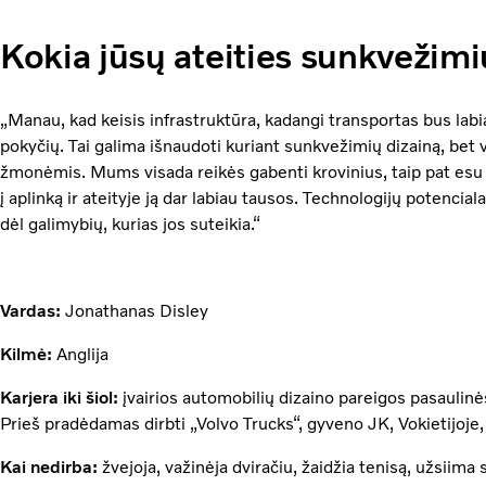
Kokia jūsų ateities sunkvežimių
„Manau, kad keisis infrastruktūra, kadangi transportas bus la
pokyčių. Tai galima išnaudoti kuriant sunkvežimių dizainą, bet v
žmonėmis. Mums visada reikės gabenti krovinius, taip pat esu į
į aplinką ir ateityje ją dar labiau tausos. Technologijų potencial
dėl galimybių, kurias jos suteikia.“
Vardas:
Jonathanas Disley
Kilmė:
Anglija
Karjera iki šiol:
įvairios automobilių dizaino pareigos pasaulinė
Prieš pradėdamas dirbti „Volvo Trucks“, gyveno JK, Vokietijoje,
Kai nedirba:
žvejoja, važinėja dviračiu, žaidžia tenisą, užsiima