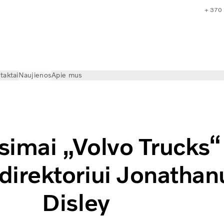
+ 370
taktai
Naujienos
Apie mus
no direktorius
simai „Volvo Trucks“
 direktoriui Jonathan
Disley