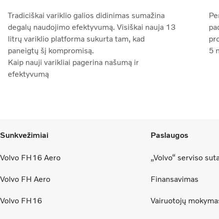
Tradiciškai variklio galios didinimas sumažina
Pen
degalų naudojimo efektyvumą. Visiškai nauja 13
pa
litrų variklio platforma sukurta tam, kad
pr
paneigtų šį kompromisą.
5 n
Kaip nauji varikliai pagerina našumą ir
efektyvumą
Sunkvežimiai
Paslaugos
Volvo FH16 Aero
„Volvo“ serviso sut
Volvo FH Aero
Finansavimas
Volvo FH16
Vairuotojų mokyma