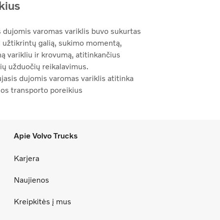
kius
s dujomis varomas variklis buvo sukurtas
d užtikrintų galią, sukimo momentą,
 varikliu ir krovumą, atitinkančius
sių užduočių reikalavimus.
jasis dujomis varomas variklis atitinka
os transporto poreikius
Apie Volvo Trucks
Karjera
Naujienos
Kreipkitės į mus