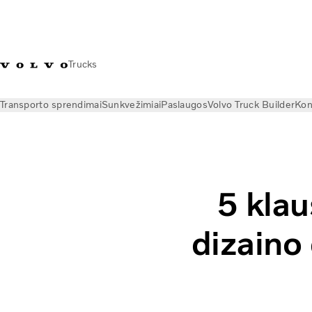
Trucks
Transporto sprendimai
Sunkvežimiai
Paslaugos
Volvo Truck Builder
Kon
Naujienos
Istorijos
Jonathanas Disley – „Volvo Trucks“ dizai
5 klau
dizaino