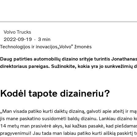
Volvo Trucks
2022-09-19
3 min
Technologijos ir inovacijos
„Volvo“ žmonės
Daug patirties automobilių dizaino srityje turintis Jonathana
direktoriaus pareigas. Sužinokite, kokia yra jo sunkvežimių di
Kodėl tapote dizaineriu
?
„Man visada patiko kurti daiktų dizainą, galvoti apie ateitį ir m
jis mane paskatino susidomėti baldų dizainu. Lankiau dizaino ku
14 metų man prasivėrė akys, kai kažkas pasakė, kad piešdamas 
pragyvenimui! Jau tada man labiau patiko kurti aiškią paskirtį tu