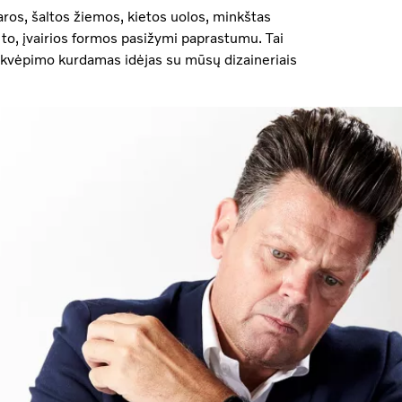
aros, šaltos žiemos, kietos uolos, minkštas
e to, įvairios formos pasižymi paprastumu. Tai
įkvėpimo kurdamas idėjas su mūsų dizaineriais