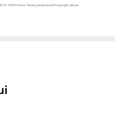
 610 19991
Volvo Trucks parduotuvė
Prisijungti
Lietuva
ui