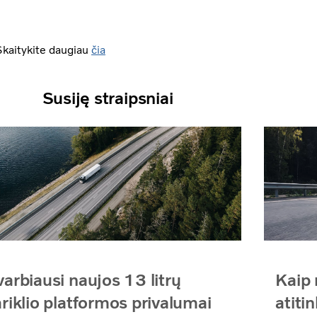
Skaitykite daugiau
čia
Susiję straipsniai
arbiausi naujos 13 litrų
Kaip 
riklio platformos privalumai
atiti