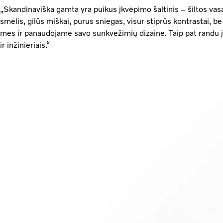
„Skandinaviška gamta yra puikus įkvėpimo šaltinis – šiltos vas
smėlis, gilūs miškai, purus sniegas, visur stiprūs kontrastai, b
mes ir panaudojame savo sunkvežimių dizaine. Taip pat randu 
ir inžinieriais.“