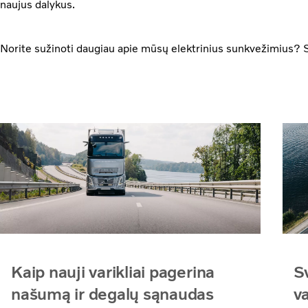
naujus dalykus.
Norite sužinoti daugiau apie mūsų elektrinius sunkvežimius? 
Kaip nauji varikliai pagerina
Sv
našumą ir degalų sąnaudas
va