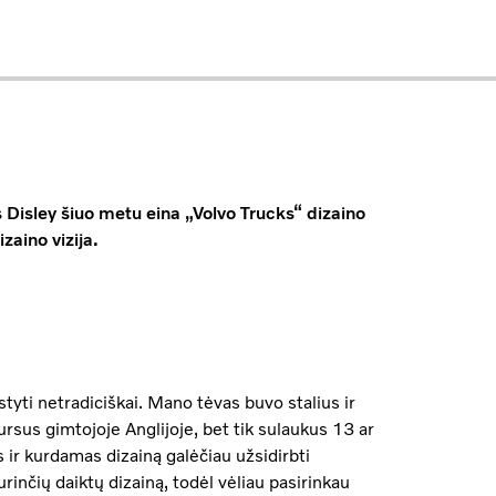
s Disley šiuo metu eina „Volvo Trucks“ dizaino
zaino vizija.
ąstyti netradiciškai. Mano tėvas buvo stalius ir
rsus gimtojoje Anglijoje, bet tik sulaukus 13 ar
ir kurdamas dizainą galėčiau užsidirbti
rinčių daiktų dizainą, todėl vėliau pasirinkau