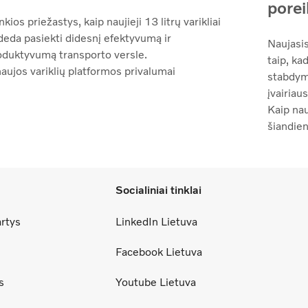
porei
kios priežastys, kaip naujieji 13 litrų varikliai
deda pasiekti didesnį efektyvumą ir
Naujasi
oduktyvumą transporto versle.
taip, ka
aujos variklių platformos privalumai
stabdymą
įvairiau
Kaip nau
šiandien
Socialiniai tinklai
artys
LinkedIn Lietuva
Facebook Lietuva
s
Youtube Lietuva