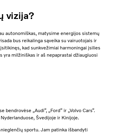
 vizija?
biau autonomiškas, matysime energijos sistemų
isada bus reikalinga sąveika su vairuotojais ir
sitikinęs, kad sunkvežimiai harmoningai įsilies
as yra milžiniškas ir aš nepaprastai džiaugiuosi
se bendrovėse „Audi“, „Ford“ ir „Volvo Cars“.
 Nyderlanduose, Švedijoje ir Kinijoje.
 snieglenčių sportu. Jam patinka išbandyti