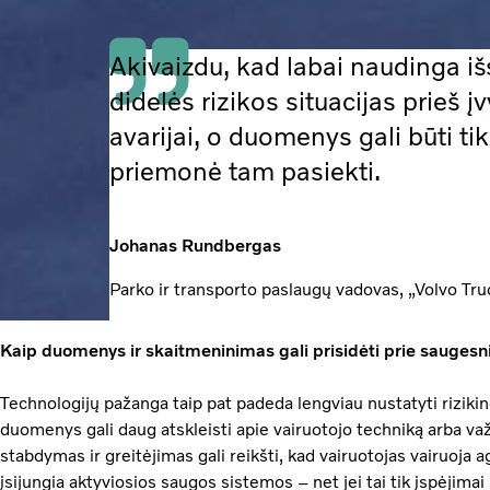
Akivaizdu, kad labai naudinga iš
didelės rizikos situacijas prieš į
avarijai, o duomenys gali būti ti
priemonė tam pasiekti.
Johanas Rundbergas
Parko ir transporto paslaugų vadovas, „Volvo Tru
Kaip duomenys ir skaitmeninimas gali prisidėti prie sauges
Technologijų pažanga taip pat padeda lengviau nustatyti rizikin
duomenys gali daug atskleisti apie vairuotojo techniką arba va
stabdymas ir greitėjimas gali reikšti, kad vairuotojas vairuoja a
įsijungia aktyviosios saugos sistemos – net jei tai tik įspėjimai 