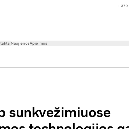
+ 370
taktai
Naujienos
Apie mus
ti sumažinti avarijų skaičių
p sunkvežimiuose
mos technologijos ga