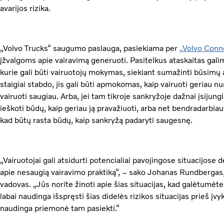
avarijos rizika.
„Volvo Trucks“ saugumo paslauga, pasiekiama per
„Volvo Conn
įžvalgoms apie vairavimą generuoti. Pasitelkus ataskaitas galima
kurie gali būti vairuotojų mokymas, siekiant sumažinti būsimų av
staigiai stabdo, jis gali būti apmokomas, kaip vairuoti geriau 
vairuoti saugiau. Arba, jei tam tikroje sankryžoje dažnai įsijun
ieškoti būdų, kaip geriau ją pravažiuoti, arba net bendradarbiauti
kad būtų rasta būdų, kaip sankryžą padaryti saugesnę.
„Vairuotojai gali atsidurti potencialiai pavojingose situacijose d
apie nesaugią vairavimo praktiką“, – sako Johanas Rundbergas,
vadovas. „Jūs norite žinoti apie šias situacijas, kad galėtumėte 
labai naudinga išspręsti šias didelės rizikos situacijas prieš įvy
naudinga priemonė tam pasiekti.“