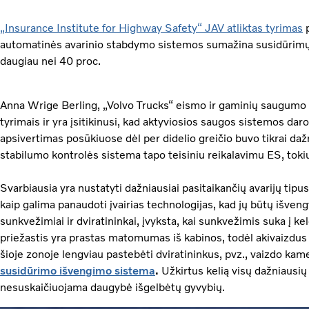
„Insurance Institute for Highway Safety“ JAV atliktas tyrimas
p
automatinės avarinio stabdymo sistemos sumažina susidūrimų į
daugiau nei 40 proc.
Anna Wrige Berling, „Volvo Trucks“ eismo ir gaminių saugumo 
tyrimais ir yra įsitikinusi, kad aktyviosios saugos sistemos dar
apsivertimas posūkiuose dėl per didelio greičio buvo tikrai dažn
stabilumo kontrolės sistema tapo teisiniu reikalavimu ES, toki
Svarbiausia yra nustatyti dažniausiai pasitaikančių avarijų tipus,
kaip galima panaudoti įvairias technologijas, kad jų būtų išvengt
sunkvežimiai ir dviratininkai, įvyksta, kai sunkvežimis suka į ke
priežastis yra prastas matomumas iš kabinos, todėl akivaizdus 
šioje zonoje lengviau pastebėti dviratininkus, pvz., vaizdo kam
susidūrimo išvengimo sistema
.
Užkirtus kelią visų dažniausių
nesuskaičiuojama daugybė išgelbėtų gyvybių.