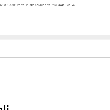
 610 19991
Volvo Trucks parduotuvė
Prisijungti
Lietuva
li