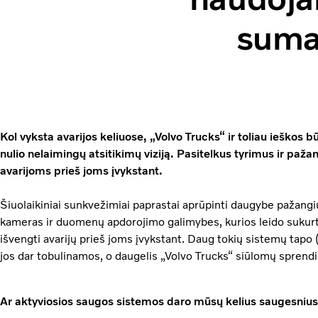
sumaž
Kol vyksta avarijos keliuose, „Volvo Trucks“ ir toliau ieškos 
nulio nelaimingų atsitikimų viziją. Pasitelkus tyrimus ir paža
avarijoms prieš joms įvykstant.
Šiuolaikiniai sunkvežimiai paprastai aprūpinti daugybe pažangių 
kameras ir duomenų apdorojimo galimybes, kurios leido sukurt
išvengti avarijų prieš joms įvykstant. Daug tokių sistemų tapo
jos dar tobulinamos, o daugelis „Volvo Trucks“ siūlomų sprendi
Ar aktyviosios saugos sistemos daro mūsų kelius saugesniu