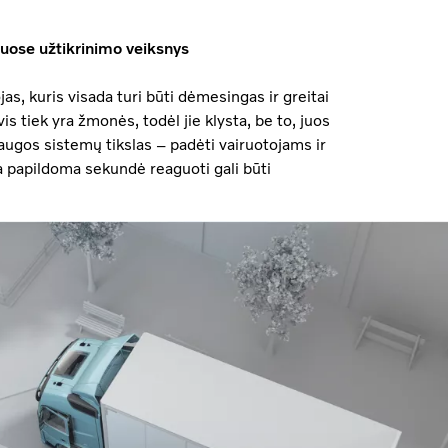
iuose užtikrinimo veiksnys
s, kuris visada turi būti dėmesingas ir greitai
vis tiek yra žmonės, todėl jie klysta, be to, juos
augos sistemų tikslas – padėti vairuotojams ir
ba papildoma sekundė reaguoti gali būti