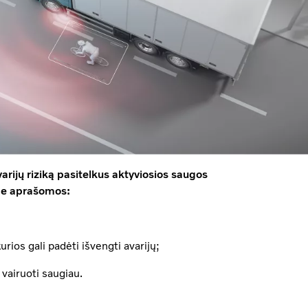
arijų riziką pasitelkus aktyviosios saugos
me aprašomos:
ios gali padėti išvengti avarijų;
vairuoti saugiau.