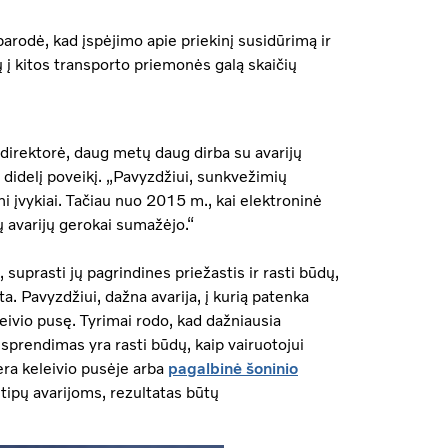
arodė, kad įspėjimo apie priekinį susidūrimą ir
 kitos transporto priemonės galą skaičių
direktorė, daug metų daug dirba su avarijų
o didelį poveikį. „Pavyzdžiui, sunkvežimių
i įvykiai. Tačiau nuo 2015 m., kai elektroninė
ų avarijų gerokai sumažėjo.“
 suprasti jų pagrindines priežastis ir rasti būdų,
a. Pavyzdžiui, dažna avarija, į kurią patenka
leivio pusę. Tyrimai rodo, kad dažniausia
sprendimas yra rasti būdų, kaip vairuotojui
era keleivio pusėje arba
pagalbinė šoninio
 tipų avarijoms, rezultatas būtų