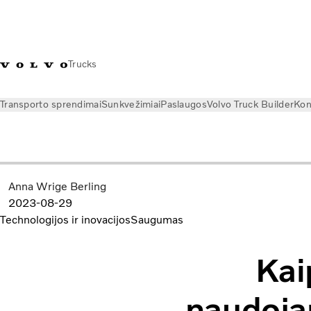
Trucks
Transporto sprendimai
Sunkvežimiai
Paslaugos
Volvo Truck Builder
Kon
Naujienos
Istorijos
Kaip sunkvežimių technologijos gali padė
Anna Wrige Berling
2023-08-29
Technologijos ir inovacijos
Saugumas
Kai
naudoja