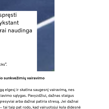
spręsti
vykstant
krai naudinga
cks“.
nio sunkvežimių vairavimo
gą elgesį ir skatina saugesnį vairavimą, nes
žiavimo sąlygas. Pavyzdžiui, dažnas staigus
gresyviai arba dažnai patiria stresą. Jei dažnai
– tai taip pat rodo, kad vairuotojui kyla didesnė