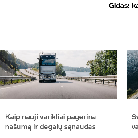
Gidas: ka
Kaip nauji varikliai pagerina
Sv
našumą ir degalų sąnaudas
va