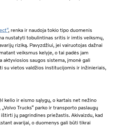
ect“
, renka ir naudoja tokio tipo duomenis
 nustatyti tobulintinas sritis ir imtis veiksmų,
arijų riziką. Pavyzdžiui, jei vairuotojas dažnai
numatant veiksmus kelyje, o tai padės jam
gia aktyviosios saugos sistema, įmonė gali
 su vietos valdžios institucijomis ir inžinieriais,
ėl kelio ir eismo sąlygų, o kartais net nežino
 „Volvo Trucks“ parko ir transporto paslaugų
ištirti jų pagrindines priežastis. Akivaizdu, kad
kstant avarijai, o duomenys gali būti tikrai