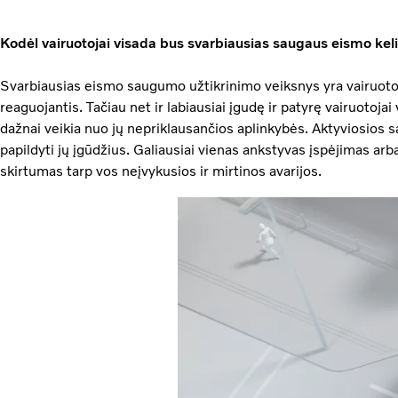
Kodėl vairuotojai visada bus svarbiausias saugaus eismo kel
Svarbiausias eismo saugumo užtikrinimo veiksnys yra vairuotoja
reaguojantis. Tačiau net ir labiausiai įgudę ir patyrę vairuotojai 
dažnai veikia nuo jų nepriklausančios aplinkybės. Aktyviosios s
papildyti jų įgūdžius. Galiausiai vienas ankstyvas įspėjimas ar
skirtumas tarp vos neįvykusios ir mirtinos avarijos.