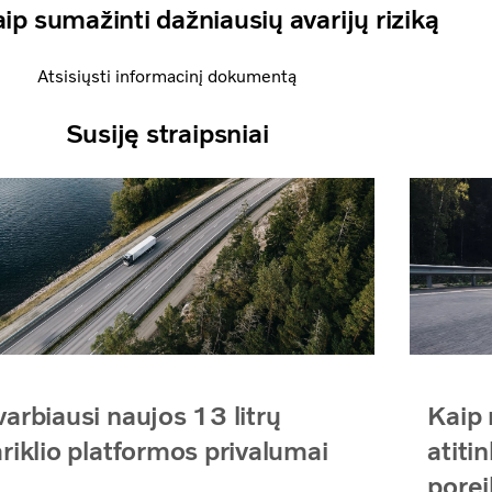
ip sumažinti dažniausių avarijų riziką
Atsisiųsti informacinį dokumentą
Susiję straipsniai
arbiausi naujos 13 litrų
Kaip 
riklio platformos privalumai
atiti
porei