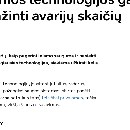
inti avarijų skaičių
būdų, kaip pagerinti eismo saugumą ir pasiekti
ngiausias technologijas, siekiama užkirsti kelią
technologijų, įskaitant jutiklius, radarus,
i pažangias saugos sistemas, skirtas padėti
 (arba netrukus taps)
teisiškai privalomos
, tačiau
mų viršija šiuos reikalavimus.
s?