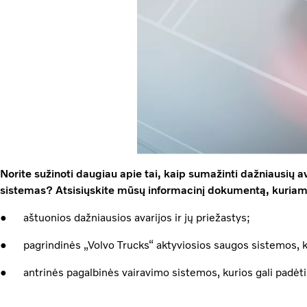
Norite sužinoti daugiau apie tai, kaip sumažinti dažniausių av
sistemas? Atsisiųskite mūsų informacinį dokumentą, kuria
● aštuonios dažniausios avarijos ir jų priežastys;
● pagrindinės „Volvo Trucks“ aktyviosios saugos sistemos, kur
● antrinės pagalbinės vairavimo sistemos, kurios gali padėti 