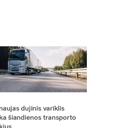
naujas dujinis variklis
nka šiandienos transporto
kius