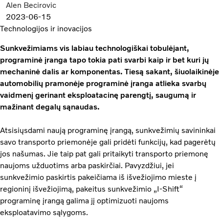
Alen Becirovic
2023-06-15
Technologijos ir inovacijos
Sunkvežimiams vis labiau technologiškai tobulėjant,
programinė įranga tapo tokia pati svarbi kaip ir bet kuri jų
mechaninė dalis ar komponentas. Tiesą sakant, šiuolaikinėje
automobilių pramonėje programinė įranga atlieka svarbų
vaidmenį gerinant eksploatacinę parengtį, saugumą ir
mažinant degalų sąnaudas.
Atsisiųsdami naują programinę įrangą, sunkvežimių savininkai
savo transporto priemonėje gali pridėti funkcijų, kad pagerėtų
jos našumas. Jie taip pat gali pritaikyti transporto priemonę
naujoms užduotims arba paskirčiai. Pavyzdžiui, jei
sunkvežimio paskirtis pakeičiama iš išvežiojimo mieste į
regioninį išvežiojimą, pakeitus sunkvežimio „I-Shift“
programinę įrangą galima jį optimizuoti naujoms
eksploatavimo sąlygoms.