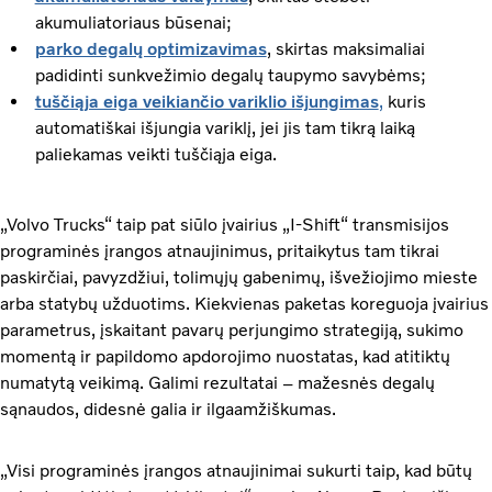
akumuliatoriaus būsenai;
parko degalų optimizavimas
, skirtas maksimaliai
padidinti sunkvežimio degalų taupymo savybėms;
tuščiąja eiga veikiančio variklio išjungimas
,
kuris
automatiškai išjungia variklį, jei jis tam tikrą laiką
paliekamas veikti tuščiąja eiga.
„Volvo Trucks“ taip pat siūlo įvairius „I-Shift“ transmisijos
programinės įrangos atnaujinimus, pritaikytus tam tikrai
paskirčiai, pavyzdžiui, tolimųjų gabenimų, išvežiojimo mieste
arba statybų užduotims. Kiekvienas paketas koreguoja įvairius
parametrus, įskaitant pavarų perjungimo strategiją, sukimo
momentą ir papildomo apdorojimo nuostatas, kad atitiktų
numatytą veikimą. Galimi rezultatai – mažesnės degalų
sąnaudos, didesnė galia ir ilgaamžiškumas.
„Visi programinės įrangos atnaujinimai sukurti taip, kad būtų