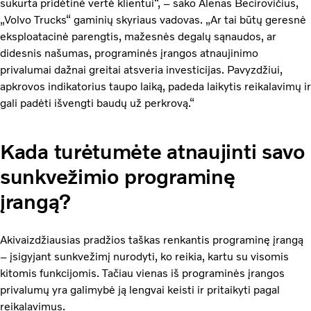
sukurta pridėtinė vertė klientui“, – sako Alenas Becirovičius,
„Volvo Trucks“ gaminių skyriaus vadovas. „Ar tai būtų geresnė
eksploatacinė parengtis, mažesnės degalų sąnaudos, ar
didesnis našumas, programinės įrangos atnaujinimo
privalumai dažnai greitai atsveria investicijas. Pavyzdžiui,
apkrovos indikatorius taupo laiką, padeda laikytis reikalavimų ir
gali padėti išvengti baudų už perkrovą.“
Kada turėtumėte atnaujinti savo
sunkvežimio programinę
įrangą?
Akivaizdžiausias pradžios taškas renkantis programinę įrangą
– įsigyjant sunkvežimį nurodyti, ko reikia, kartu su visomis
kitomis funkcijomis. Tačiau vienas iš programinės įrangos
privalumų yra galimybė ją lengvai keisti ir pritaikyti pagal
reikalavimus.