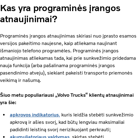
Kas yra programinės įrangos
atnaujinimai?
Programinės įrangos atnaujinimas skiriasi nuo įprasto esamos
versijos pakeitimo naujesne, kaip atliekama naujinant
išmaniojo telefono programėles. Programinės įrangos
atnaujinimas atliekamas tada, kai prie sunkvežimio pridedama
nauja funkcija (arba pašalinama programinės įrangos
pasendinimo atveju), siekiant pakeisti transporto priemonės
veikimą ir našumą.
Šiuo metu populiariausi „Volvo Trucks“ klientų atnaujinimai
yra šie:
apkrovos indikatorius
,
kuris leidžia stebėti sunkvežimio
apkrovą ir ašies svorį, kad būtų lengviau maksimaliai
padidinti leistiną svorį nerizikuojant perkrauti;
akumuliatoriaus valdymas
, skirtas stebėti