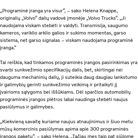
„Programinė įranga yra visur“, – sako Helena Knappe,
originalių „Volvo“ dalių vadovė įmonėje „Volvo Trucks“. „Ji
naudojama viskam stebėti ir valdyti. Transmisija, saugumo
kameros, variklio arklio galios ir sukimo momentas, garso
sistema, net garso signalas – viskam naudojama programinė
įranga.“
Tai reiškia, kad tinkamos programinės įrangos pasirinkimas yra
svarbi sunkvežimio specifikacijų dalis, bet, skirtingai nei
dauguma mechaninių dalių, ji suteikia daug daugiau lankstumo
ir galimybių gerinti sunkvežimio veikimą ir pritaikyti jį
įvairioms sąlygoms bei iššūkiams. Dėl sparčios automobilių
programinės įrangos plėtros labai naudinga stebėti naujus
pasiūlymus ir galimybes.
„Kiekvieną savaitę kuriame naujus atnaujinimus ir šiuo metu
mūsų komercinis pasiūlymas apima apie 300 programinės
įrangos paketų“, – sako Helena. „Tačiau mes taip pat siūlome