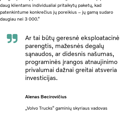
daug klientams individualiai pritaikytų paketų, kad
patenkintume konkrečius jų poreikius – jų gamą sudaro
daugiau nei 3 000.“
Ar tai būtų geresnė eksploatacinė
parengtis, mažesnės degalų
sąnaudos, ar didesnis našumas,
programinės įrangos atnaujinimo
privalumai dažnai greitai atsveria
investicijas.
Alenas Becirovičius
„Volvo Trucks“ gaminių skyriaus vadovas