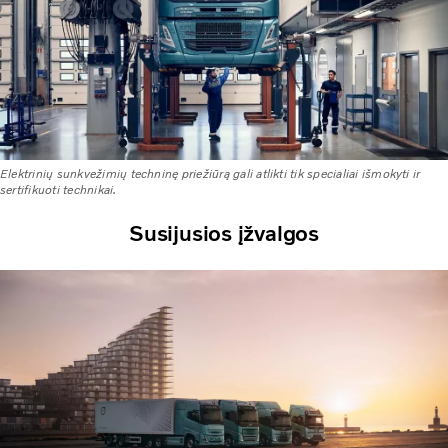
Elektrinių sunkvežimių techninę priežiūrą gali atlikti tik specialiai išmokyti ir
sertifikuoti technikai.
Susijusios įžvalgos