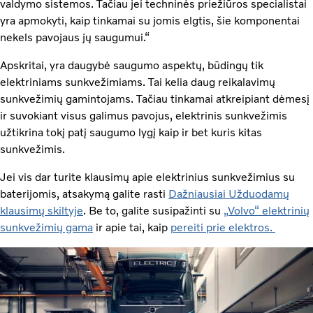
valdymo sistemos. Tačiau jei techninės priežiūros specialistai
yra apmokyti, kaip tinkamai su jomis elgtis, šie komponentai
nekels pavojaus jų saugumui.“
Apskritai, yra daugybė saugumo aspektų, būdingų tik
elektriniams sunkvežimiams. Tai kelia daug reikalavimų
sunkvežimių gamintojams. Tačiau tinkamai atkreipiant dėmesį
ir suvokiant visus galimus pavojus, elektrinis sunkvežimis
užtikrina tokį patį saugumo lygį kaip ir bet kuris kitas
sunkvežimis.
Jei vis dar turite klausimų apie elektrinius sunkvežimius su
baterijomis, atsakymą galite rasti
Dažniausiai Užduodamų
klausimų skiltyje
. Be to, galite susipažinti su
„Volvo“ elektrinių
sunkvežimių gama
ir apie tai, kaip
pereiti prie elektros.