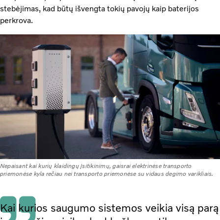
stebėjimas, kad būtų išvengta tokių pavojų kaip baterijos
perkrova.
Nepaisant kai kurių klaidingų įsitikinimų, gaisrai elektrinėse transporto
priemonėse kyla rečiau nei transporto priemonėse su vidaus degimo varikliais.
Kai kurios saugumo sistemos veikia visą parą