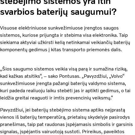
stebėjimo sistemos yra itin
svarbios baterijų saugumui?
Visuose elektriniuose sunkvežimiuose įrengtos
saugos
sistemos, kuriose prijungta ir stebima visa elektronika. Taip
siekiama aktyviai užkirsti kelią netinkamai veikiančių baterijų
komponentų gedimus į kitas transporto priemonės dalis.
„Šios saugumo sistemos veikia visą parą ir sumažina riziką,
kad kažkas atsitiks“, – sako Pontusas. „Pavyzdžiui, „Volvo“
sunkvežimiuose įrengta pažangi baterijų valdymo sistema,
kuri padeda realiuoju laiku stebėti jas ir aptikti gedimus, o tai
leidžia greitai reaguoti ir imtis prevencinių veiksmų.“
Pavyzdžiui, jei baterijų stebėjimo sistema aptiks neįprastą
vienos iš baterijų temperatūrą, prietaisų skydelyje pasirodys
pranešimas, taip pat raudonas įspėjamasis simbolis ir garsinis
signalas, įspėjantis vairuotoją sustoti. Prireikus, paveiktos