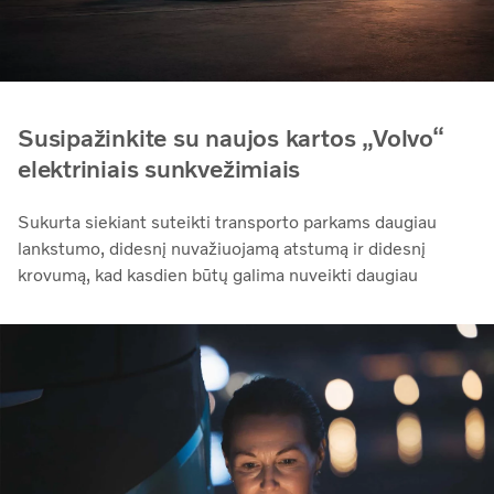
Susipažinkite su naujos kartos „Volvo“
elektriniais sunkvežimiais
Sukurta siekiant suteikti transporto parkams daugiau
lankstumo, didesnį nuvažiuojamą atstumą ir didesnį
krovumą, kad kasdien būtų galima nuveikti daugiau