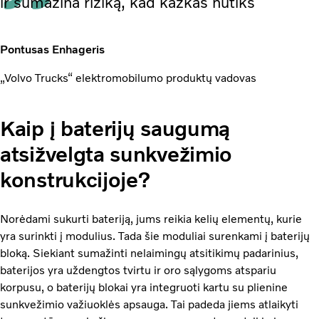
ir sumažina riziką, kad kažkas nutiks
Pontusas Enhageris
„Volvo Trucks“ elektromobilumo produktų vadovas
Kaip į baterijų saugumą
atsižvelgta sunkvežimio
konstrukcijoje?
Norėdami sukurti bateriją, jums reikia kelių elementų, kurie
yra surinkti į modulius. Tada šie moduliai surenkami į baterijų
bloką. Siekiant sumažinti nelaimingų atsitikimų padarinius,
baterijos yra uždengtos tvirtu ir oro sąlygoms atspariu
korpusu, o baterijų blokai yra integruoti kartu su plienine
sunkvežimio važiuoklės apsauga. Tai padeda jiems atlaikyti