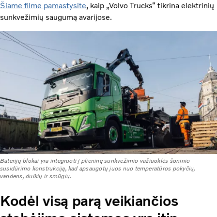
Šiame filme pamastysite
, kaip „Volvo Trucks“ tikrina elektrinių
sunkvežimių saugumą avarijose.
Baterijų blokai yra integruoti į plieninę sunkvežimio važiuoklės šoninio
susidūrimo konstrukciją, kad apsaugotų juos nuo temperatūros pokyčių,
vandens, dulkių ir smūgių.
Kodėl visą parą veikiančios