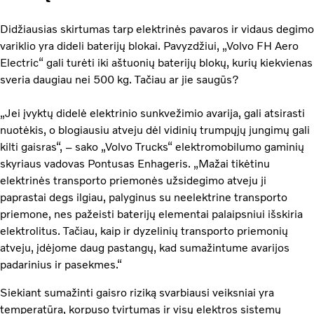
Didžiausias skirtumas tarp elektrinės pavaros ir vidaus degimo
variklio yra dideli baterijų blokai. Pavyzdžiui, „Volvo FH Aero
Electric“ gali turėti iki aštuonių baterijų blokų, kurių kiekvienas
sveria daugiau nei 500 kg. Tačiau ar jie saugūs?
„Jei įvyktų didelė elektrinio sunkvežimio avarija, gali atsirasti
nuotėkis, o blogiausiu atveju dėl vidinių trumpųjų jungimų gali
kilti gaisras“, – sako „Volvo Trucks“ elektromobilumo gaminių
skyriaus vadovas Pontusas Enhageris. „Mažai tikėtinu
elektrinės transporto priemonės užsidegimo atveju ji
paprastai degs ilgiau, palyginus su neelektrine transporto
priemone, nes pažeisti baterijų elementai palaipsniui išskiria
elektrolitus. Tačiau, kaip ir dyzelinių transporto priemonių
atveju, įdėjome daug pastangų, kad sumažintume avarijos
padarinius ir pasekmes.“
Siekiant sumažinti gaisro riziką svarbiausi veiksniai yra
temperatūra, korpuso tvirtumas ir visų elektros sistemų