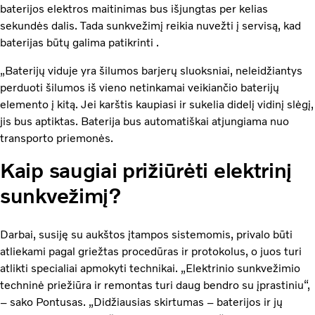
baterijos elektros maitinimas bus išjungtas per kelias
sekundės dalis. Tada sunkvežimį reikia nuvežti į servisą, kad
baterijas būtų galima patikrinti .
„Baterijų viduje yra šilumos barjerų sluoksniai, neleidžiantys
perduoti šilumos iš vieno netinkamai veikiančio baterijų
elemento į kitą. Jei karštis kaupiasi ir sukelia didelį vidinį slėgį,
jis bus aptiktas. Baterija bus automatiškai atjungiama nuo
transporto priemonės.
Kaip saugiai prižiūrėti elektrinį
sunkvežimį?
Darbai, susiję su aukštos įtampos sistemomis, privalo būti
atliekami pagal griežtas procedūras ir protokolus, o juos turi
atlikti specialiai apmokyti technikai. „Elektrinio sunkvežimio
techninė priežiūra ir remontas turi daug bendro su įprastiniu“,
– sako Pontusas. „Didžiausias skirtumas – baterijos ir jų