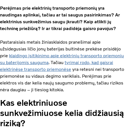
Perėjimas prie elektrinių transporto priemonių yra
naudingas aplinkai, tačiau ar tai saugus pasirinkimas? Ar
elektrinius sunkvežimius saugu įkrauti? Kaip atlikti jų
techninę priežiūrą? Ir ar tikrai padidėja gaisro pavojus?
Pastaraisiais metais žiniasklaidos pranešimai apie
užsidegusias ličio jonų baterijas buitinėse prekėse prisidėjo
prie
klaidingo įsitikinimo apie elektrinių transporto priemonių
su baterijomis saugumą
. Tačiau
tyrimai rodo, kad gaisrai
elektrinėse transporto priemonėse
yra retesni nei transporto
priemonėse su vidaus degimo varikliais. Perėjimas prie
elektros vis dar kelia naujų saugumo problemų, tačiau rizikos
nėra daugiau – ji tiesiog kitokia.
Kas elektriniuose
sunkvežimiuose kelia didžiausią
riziką?