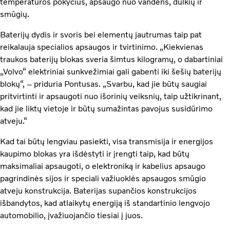
temperatūros pokyčius, apsaugo nuo vandens, dulkių ir
smūgių.
Baterijų dydis ir svoris bei elementų jautrumas taip pat
reikalauja specialios apsaugos ir tvirtinimo. „Kiekvienas
traukos baterijų blokas sveria šimtus kilogramų, o dabartiniai
„Volvo“ elektriniai sunkvežimiai gali gabenti iki šešių baterijų
blokų“, – priduria Pontusas. „Svarbu, kad jie būtų saugiai
pritvirtinti ir apsaugoti nuo išorinių veiksnių, taip užtikrinant,
kad jie liktų vietoje ir būtų sumažintas pavojus susidūrimo
atveju.“
Kad tai būtų lengviau pasiekti, visa transmisija ir energijos
kaupimo blokas yra išdėstyti ir įrengti taip, kad būtų
maksimaliai apsaugoti, o elektroniką ir kabelius apsaugo
pagrindinės sijos ir speciali važiuoklės apsaugos smūgio
atveju konstrukcija. Baterijas supančios konstrukcijos
išbandytos, kad atlaikytų energiją iš standartinio lengvojo
automobilio, įvažiuojančio tiesiai į juos.