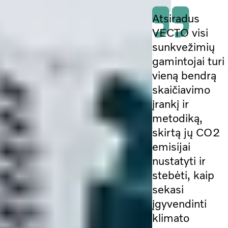
Atsiradus
VECTO visi
sunkvežimių
gamintojai turi
vieną bendrą
skaičiavimo
įrankį ir
metodiką,
skirtą jų CO2
emisijai
nustatyti ir
stebėti, kaip
sekasi
įgyvendinti
klimato