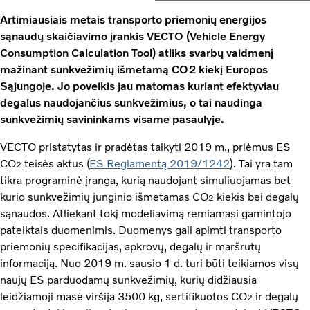
Artimiausiais metais transporto priemonių energijos
sąnaudų skaičiavimo įrankis VECTO (Vehicle Energy
Consumption Calculation Tool) atliks svarbų vaidmenį
mažinant sunkvežimių išmetamą CO2 kiekį Europos
Sąjungoje. Jo poveikis jau matomas kuriant efektyviau
degalus naudojančius sunkvežimius, o tai naudinga
sunkvežimių savininkams visame pasaulyje.
VECTO pristatytas ir pradėtas taikyti 2019 m., priėmus ES
CO
teisės aktus (
ES Reglamentą 2019/1242
). Tai yra tam
2
tikra programinė įranga, kurią naudojant simuliuojamas bet
kurio sunkvežimių junginio išmetamas CO
kiekis bei degalų
2
sąnaudos. Atliekant tokį modeliavimą remiamasi gamintojo
pateiktais duomenimis. Duomenys gali apimti transporto
priemonių specifikacijas, apkrovų, degalų ir maršrutų
informaciją. Nuo 2019 m. sausio 1 d. turi būti teikiamos visų
naujų ES parduodamų sunkvežimių, kurių didžiausia
leidžiamoji masė viršija 3500 kg, sertifikuotos CO
ir degalų
2