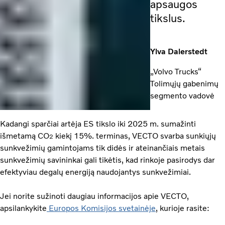
apsaugos
tikslus.
Ylva Dalerstedt
„Volvo Trucks“
Tolimųjų gabenimų
segmento vadovė
Kadangi sparčiai artėja ES tikslo iki 2025 m. sumažinti
išmetamą CO
kiekį 15%. terminas, VECTO svarba sunkiųjų
2
sunkvežimių gamintojams tik didės ir ateinančiais metais
sunkvežimių savininkai gali tikėtis, kad rinkoje pasirodys dar
efektyviau degalų energiją naudojantys sunkvežimiai.
Jei norite sužinoti daugiau informacijos apie VECTO,
apsilankykite
Europos Komisijos svetainėje
, kurioje rasite: