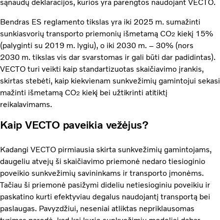
sąnaudų deklaracijos, kurios yra parengtos naudojant VECTO.
Bendras ES reglamento tikslas yra iki 2025 m. sumažinti
sunkiasvorių transporto priemonių išmetamą CO
kiekį 15%
2
(palyginti su 2019 m. lygiu), o iki 2030 m. – 30% (nors
2030 m. tikslas vis dar svarstomas ir gali būti dar padidintas).
VECTO turi veikti kaip standartizuotas skaičiavimo įrankis,
skirtas stebėti, kaip kiekvienam sunkvežimių gamintojui sekasi
mažinti išmetamą CO
kiekį bei užtikrinti atitiktį
2
reikalavimams.
Kaip VECTO paveikia vežėjus?
Kadangi VECTO pirmiausia skirta sunkvežimių gamintojams,
daugeliu atvejų ši skaičiavimo priemonė nedaro tiesioginio
poveikio sunkvežimių savininkams ir transporto įmonėms.
Tačiau ši priemonė pasižymi dideliu netiesioginiu poveikiu ir
paskatino kurti efektyviau degalus naudojantį transportą bei
paslaugas. Pavyzdžiui, neseniai atliktas nepriklausomas