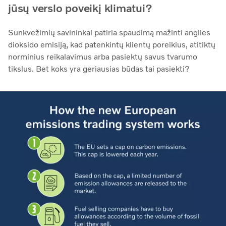
jūsų verslo poveikį klimatui?
Sunkvežimių savininkai patiria spaudimą mažinti anglies
dioksido emisiją, kad patenkintų klientų poreikius, atitiktų
norminius reikalavimus arba pasiektų savus tvarumo
tikslus. Bet koks yra geriausias būdas tai pasiekti?