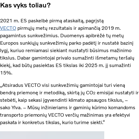
Kas vyks toliau?
2021 m. ES paskelbė pirmą ataskaitą, pagrįstą
VECTO
pirmųjų metų rezultatais ir apimančią 2019 m.
pagamintus sunkvežimius. Duomenys apibrėžė tų metų
Europos sunkiųjų sunkvežimių parko padėtį ir nustatė bazinį
lygį, kuriuo remiamasi siekiant nustatyti būsimus mažinimo
tikslus. Dabar gamintojai privalo sumažinti išmetamų teršalų
kiekį, kad būtų pasiektas ES tikslas iki 2025 m. jį sumažinti
15%.
„Atsiradus VECTO visi sunkvežimių gamintojai turi vieną
bendrą priemonę ir metodiką, skirtą jų CO
emisijai nustatyti ir
2
stebėti, kaip sekasi įgyvendinti klimato apsaugos tikslus, –
sako Ylva. – Mūsų inžinieriams ir gaminių kūrimo komandoms
transporto priemonių VECTO verčių mažinimas yra efektyvi
paskata ir konkretus tikslas, kurio turime siekti.“