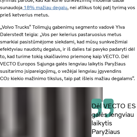
tyrimas parodė, kad kai kurie sunkvežimių modeliai dabar
sunaudoja
18% mažiau degalų
, nei atlikus tokį patį tyrimą vos
prieš ketverius metus.
„Volvo Trucks“ Tolimųjų gabenimų segmento vadovė Ylva
Dalerstedt teigia: „Vos per kelerius pastaruosius metus
smarkiai pasistūmėjome siekdami, kad mūsų sunkvežimiai
efektyviau naudotų degalus, ir iš dalies tai pavyko padaryti dėl
to, kad turime tokią skaičiavimo priemonę kaip VECTO. Dėl
VECTO Europos Sąjunga galės lengviau laikytis Paryžiaus
susitarimo įsipareigojimų, o vežėjai lengviau įgyvendins
CO
kiekio mažinimo tikslus, taip pat išleis mažiau degalams“.
2
Dėl VECTO ES
galės lengviau
laikytis
Paryžiaus