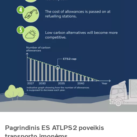
Pagrindinis ES ATLPS2 poveikis
transporto įmonėms