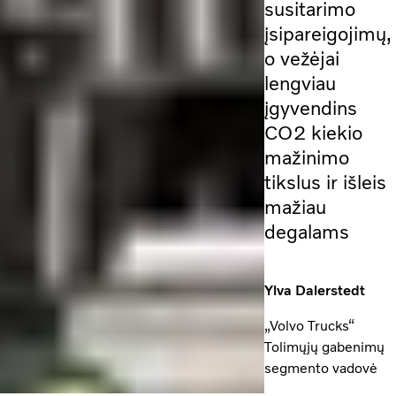
susitarimo
įsipareigojimų,
o vežėjai
lengviau
įgyvendins
CO2 kiekio
mažinimo
tikslus ir išleis
mažiau
degalams
Ylva Dalerstedt
„Volvo Trucks“
Tolimųjų gabenimų
segmento vadovė