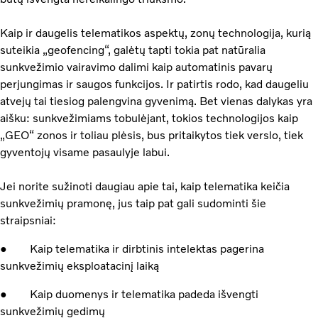
Kaip ir daugelis telematikos aspektų, zonų technologija, kurią
suteikia „geofencing“, galėtų tapti tokia pat natūralia
sunkvežimio vairavimo dalimi kaip automatinis pavarų
perjungimas ir saugos funkcijos. Ir patirtis rodo, kad daugeliu
atvejų tai tiesiog palengvina gyvenimą. Bet vienas dalykas yra
aišku: sunkvežimiams tobulėjant, tokios technologijos kaip
„GEO“ zonos ir toliau plėsis, bus pritaikytos tiek verslo, tiek
gyventojų visame pasaulyje labui.
Jei norite sužinoti daugiau apie tai, kaip telematika keičia
sunkvežimių pramonę, jus taip pat gali sudominti šie
straipsniai:
● Kaip telematika ir dirbtinis intelektas pagerina
sunkvežimių eksploatacinį laiką
● Kaip duomenys ir telematika padeda išvengti
sunkvežimių gedimų