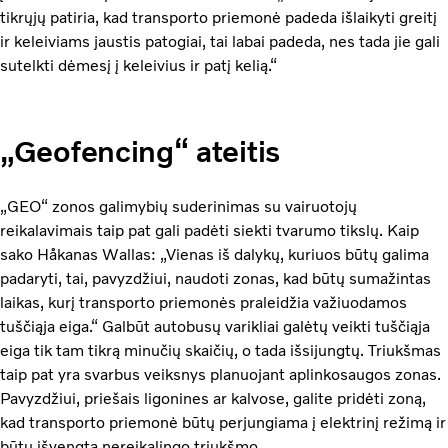
tikrųjų patiria, kad transporto priemonė padeda išlaikyti greitį
ir keleiviams jaustis patogiai, tai labai padeda, nes tada jie gali
sutelkti dėmesį į keleivius ir patį kelią.“
„Geofencing“ ateitis
„GEO“ zonos galimybių suderinimas su vairuotojų
reikalavimais taip pat gali padėti siekti tvarumo tikslų. Kaip
sako Håkanas Wallas: „Vienas iš dalykų, kuriuos būtų galima
padaryti, tai, pavyzdžiui, naudoti zonas, kad būtų sumažintas
laikas, kurį transporto priemonės praleidžia važiuodamos
tuščiąja eiga.“ Galbūt autobusų varikliai galėtų veikti tuščiąja
eiga tik tam tikrą minučių skaičių, o tada išsijungtų. Triukšmas
taip pat yra svarbus veiksnys planuojant aplinkosaugos zonas.
Pavyzdžiui, priešais ligonines ar kalvose, galite pridėti zoną,
kad transporto priemonė būtų perjungiama į elektrinį režimą ir
būtų išvengta nereikalingo triukšmo.