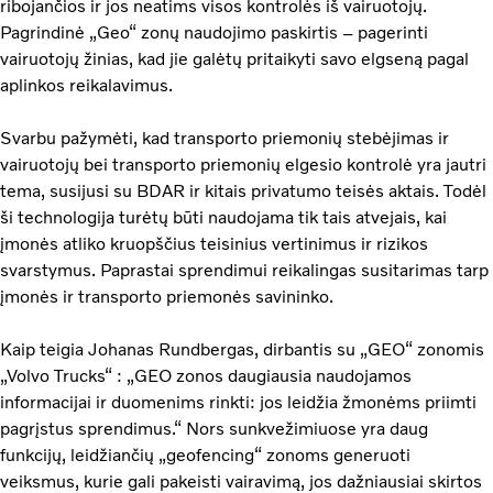
ribojančios ir jos neatims visos kontrolės iš vairuotojų.
Pagrindinė „Geo“ zonų naudojimo paskirtis – pagerinti
vairuotojų žinias, kad jie galėtų pritaikyti savo elgseną pagal
aplinkos reikalavimus.
Svarbu pažymėti, kad transporto priemonių stebėjimas ir
vairuotojų bei transporto priemonių elgesio kontrolė yra jautri
tema, susijusi su BDAR ir kitais privatumo teisės aktais. Todėl
ši technologija turėtų būti naudojama tik tais atvejais, kai
įmonės atliko kruopščius teisinius vertinimus ir rizikos
svarstymus. Paprastai sprendimui reikalingas susitarimas tarp
įmonės ir transporto priemonės savininko.
Kaip teigia Johanas Rundbergas, dirbantis su „GEO“ zonomis
„Volvo Trucks“ : „GEO zonos daugiausia naudojamos
informacijai ir duomenims rinkti: jos leidžia žmonėms priimti
pagrįstus sprendimus.“ Nors sunkvežimiuose yra daug
funkcijų, leidžiančių „geofencing“ zonoms generuoti
veiksmus, kurie gali pakeisti vairavimą, jos dažniausiai skirtos