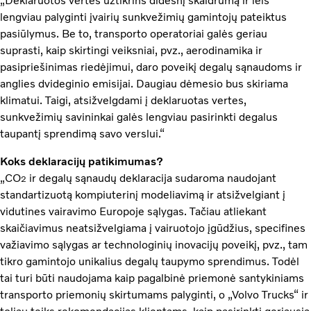
„Deklaruotos vertės užtikrins didesnį skaidrumą ir leis
lengviau palyginti įvairių sunkvežimių gamintojų pateiktus
pasiūlymus. Be to, transporto operatoriai galės geriau
suprasti, kaip skirtingi veiksniai, pvz., aerodinamika ir
pasipriešinimas riedėjimui, daro poveikį degalų sąnaudoms ir
anglies dvideginio emisijai. Daugiau dėmesio bus skiriama
klimatui. Taigi, atsižvelgdami į deklaruotas vertes,
sunkvežimių savininkai galės lengviau pasirinkti degalus
taupantį sprendimą savo verslui.“
Koks deklaracijų patikimumas?
„CO
ir degalų sąnaudų deklaracija sudaroma naudojant
2
standartizuotą kompiuterinį modeliavimą ir atsižvelgiant į
vidutines vairavimo Europoje sąlygas. Tačiau atliekant
skaičiavimus neatsižvelgiama į vairuotojo įgūdžius, specifines
važiavimo sąlygas ar technologinių inovacijų poveikį, pvz., tam
tikro gamintojo unikalius degalų taupymo sprendimus. Todėl
tai turi būti naudojama kaip pagalbinė priemonė santykiniams
transporto priemonių skirtumams palyginti, o „Volvo Trucks“ ir