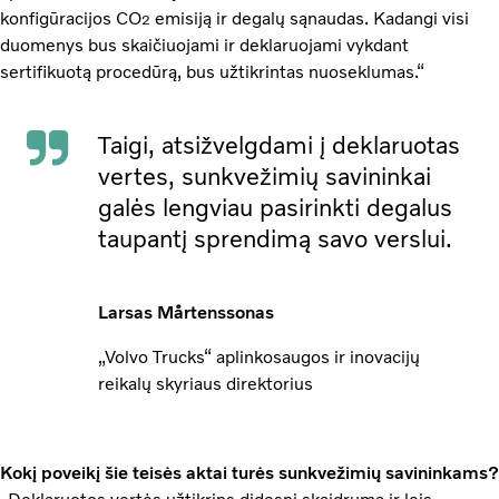
konfigūracijos CO
emisiją ir degalų sąnaudas. Kadangi visi
2
duomenys bus skaičiuojami ir deklaruojami vykdant
sertifikuotą procedūrą, bus užtikrintas nuoseklumas.“
Taigi, atsižvelgdami į deklaruotas
vertes, sunkvežimių savininkai
galės lengviau pasirinkti degalus
taupantį sprendimą savo verslui.
Larsas Mårtenssonas
„Volvo Trucks“ aplinkosaugos ir inovacijų
reikalų skyriaus direktorius
Kokį poveikį šie teisės aktai turės sunkvežimių savininkams?