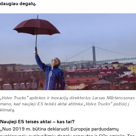
daugiau degalų.
„Volvo Trucks“ aplinkos ir inovacijų direktorius Larsas Mårtenssonas
mano, kad naujieji ES teisės aktai atitinka „Volvo Trucks“ požiūrį į
klimatą.
Naujieji ES teisės aktai – kas tai?
„Nuo 2019 m. būtina deklaruoti Europoje parduodamų