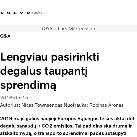
Trucks
Q&A – Lars Mårtensson
+ 370 610 19991
Volvo Trucks parduotuvė
Prisijungti
Lietuva
Q&A
Transporto sprendimai
Lengviau pasirinkti
Sunkvežimiai
degalus taupantį
Paslaugos
Volvo Truck Builder
sprendimą
Kontaktai
Naujienos
2018-05-15
Apie mus
Autorius: Nicas Townsendas Nuotrauka: Robinas Aronas
2019 m. įsigalios naujieji Europos Sąjungos teisės aktai dėl
degalų sąnaudų ir CO2 emisijos. Tai padidins skaidrumą ir
atskaitomybę, o transporto sprendimai padės sutaupyti