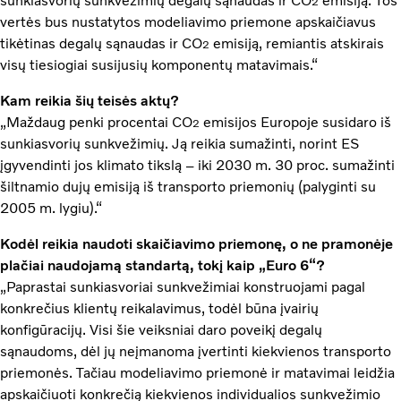
sunkiasvorių sunkvežimių degalų sąnaudas ir CO
emisiją. Tos
2
vertės bus nustatytos modeliavimo priemone apskaičiavus
tikėtinas degalų sąnaudas ir CO
emisiją, remiantis atskirais
2
visų tiesiogiai susijusių komponentų matavimais.“
Kam reikia šių teisės aktų?
„Maždaug penki procentai CO
emisijos Europoje susidaro iš
2
sunkiasvorių sunkvežimių. Ją reikia sumažinti, norint ES
įgyvendinti jos klimato tikslą – iki 2030 m. 30 proc. sumažinti
šiltnamio dujų emisiją iš transporto priemonių (palyginti su
2005 m. lygiu).“
Kodėl reikia naudoti skaičiavimo priemonę, o ne pramonėje
plačiai naudojamą standartą, tokį kaip „Euro 6“?
„Paprastai sunkiasvoriai sunkvežimiai konstruojami pagal
konkrečius klientų reikalavimus, todėl būna įvairių
konfigūracijų. Visi šie veiksniai daro poveikį degalų
sąnaudoms, dėl jų neįmanoma įvertinti kiekvienos transporto
priemonės. Tačiau modeliavimo priemonė ir matavimai leidžia
apskaičiuoti konkrečią kiekvienos individualios sunkvežimio