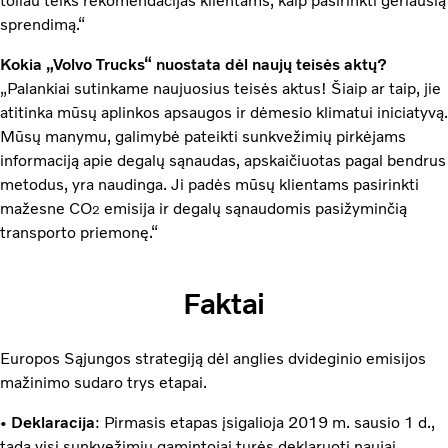
toliau teiks rekomendacijas klientams, kaip pasirinkti geriausią
sprendimą.“
Kokia „Volvo Trucks“ nuostata dėl naujų teisės aktų?
„Palankiai sutinkame naujuosius teisės aktus! Šiaip ar taip, jie
atitinka mūsų aplinkos apsaugos ir dėmesio klimatui iniciatyvą.
Mūsų manymu, galimybė pateikti sunkvežimių pirkėjams
informaciją apie degalų sąnaudas, apskaičiuotas pagal bendrus
metodus, yra naudinga. Ji padės mūsų klientams pasirinkti
mažesne CO
emisija ir degalų sąnaudomis pasižyminčią
2
transporto priemonę.“
Faktai
Europos Sąjungos strategiją dėl anglies dvideginio emisijos
mažinimo sudaro trys etapai.
•
Deklaracija
: Pirmasis etapas įsigalioja 2019 m. sausio 1 d.,
tada visi sunkvežimių gamintojai turės deklaruoti naujai