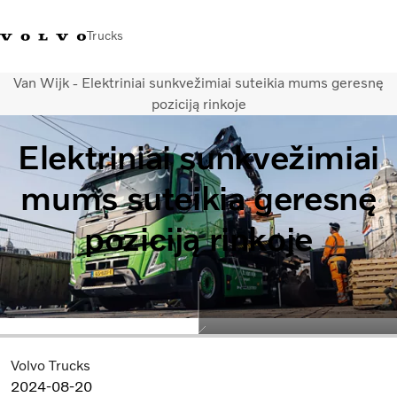
Trucks
Van Wijk - Elektriniai sunkvežimiai suteikia mums geresnę
+ 370 610 19991
Volvo Trucks parduotuvė
Prisijungti
Lietuva
poziciją rinkoje
Elektriniai sunkvežimiai
Transporto sprendimai
Sunkvežimiai
mums suteikia geresnę
Paslaugos
Volvo Truck Builder
poziciją rinkoje
Kontaktai
Naujienos
Apie mus
Volvo Trucks
2024-08-20