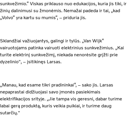
sunkvežimio.“ Viskas priklauso nuo edukacijos, kuria jis tiki, ir
žinių dalinimusi su žmonėmis. Nemažai padeda ir tai, „kad
„Volvo“ yra kartu su mumis“, – priduria jis.
Sklandžiai važiuojantys, galingi ir tylūs. „Van Wijk“
vairuotojams patinka vairuoti elektrinius sunkvežimius. „Kai
turite elektrinį sunkvežimį, niekada nenorėsite grįžti prie
dyzelinio", – įsitikinęs Larsas.
„Manau, kad esame tikri pradininkai“, – sako jis. Larsas
nepaprastai didžiuojasi savo įmonės pasiekimais
elektrifikacijos srityje. „Jie tampa vis geresni, dabar turime
labai gerą produktą, kuris veikia puikiai, ir turime daug
sutarčių."