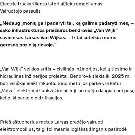
Electric trucks
Kliento istorija
Elektromobilumas
Vairuotojo pasaulis
„Nedaug įmonių gali padaryti tai, ką galime padaryti mes, –
sako infrastruktūros priežiūros bendrovės „Van Wijk“
savininkas Larsas Van Wijkas. – Ir tai suteikia mums
geresnę poziciją rinkoje."
„Van Wijk“ veiklos sritis – civilinės inžinerijos, kelių tiesimo ir
hidraulinės inžinerijos projektai. Bendrovė siekia iki 2025 m.
būti visiškai elektrifikuota. Šiuo metu jos parke yra keturi
„Volvo” elektriniai sunkvežimiai, ir ji jau nuėjo daugiau nei pusę
kelio iki parko elektrifikacijos.
Prieš aštuonerius metus Larsas pradėjo vairuoti
elektromobilius, taigi tolimesnis logiškas žingsnis pasirodė