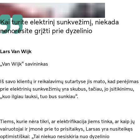
Kai turite elektrinį sunkvežimį, niekada
nenorėsite grįžti prie dyzelinio
Lars Van Wijk
„Van Wijk“ savininkas
Iš savo klientų ir reikalavimų sutartyse jis mato, kad perėjimas
prie elektrinių sunkvežimių yra skubus, tačiau, jo įsitikinimu,
„kuo ilgiau lauksi, tuo bus sunkiau“.
Tiems, kurie nėra tikri, ar elektrifikacija jiems tinka, ar kaip jų
vairuotojai ir įmonė prie to prisitaikys, Larsas yra nusiteikęs
optimistiškai: „Tai niekuo nesiskiria nuo dyzelinio