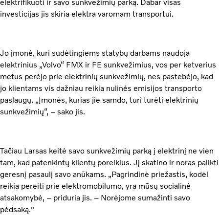
elektrifikuoti ir savo sunkvežimių parką. Dabar visas
investicijas jis skiria elektra varomam transportui.
Jo įmonė, kuri sudėtingiems statybų darbams naudoja
elektrinius „Volvo“ FMX ir FE sunkvežimius, vos per ketverius
metus perėjo prie elektrinių sunkvežimių, nes pastebėjo, kad
jo klientams vis dažniau reikia nulinės emisijos transporto
paslaugų. „Įmonės, kurias jie samdo, turi turėti elektrinių
sunkvežimių“, – sako jis.
Tačiau Larsas keitė savo sunkvežimių parką į elektrinį ne vien
tam, kad patenkintų klientų poreikius. Jį skatino ir noras palikti
geresnį pasaulį savo anūkams. „Pagrindinė priežastis, kodėl
reikia pereiti prie elektromobilumo, yra mūsų socialinė
atsakomybė, – priduria jis. – Norėjome sumažinti savo
pėdsaką."