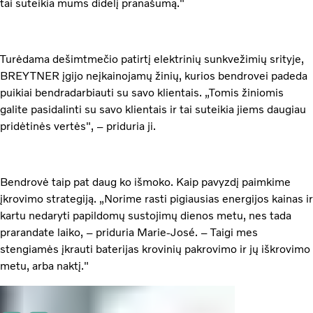
tai suteikia mums didelį pranašumą."
Turėdama dešimtmečio patirtį elektrinių sunkvežimių srityje,
BREYTNER įgijo neįkainojamų žinių, kurios bendrovei padeda
puikiai bendradarbiauti su savo klientais. „Tomis žiniomis
galite pasidalinti su savo klientais ir tai suteikia jiems daugiau
pridėtinės vertės", – priduria ji.
Bendrovė taip pat daug ko išmoko. Kaip pavyzdį paimkime
įkrovimo strategiją. „Norime rasti pigiausias energijos kainas ir
kartu nedaryti papildomų sustojimų dienos metu, nes tada
prarandate laiko, – priduria Marie-José. – Taigi mes
stengiamės įkrauti baterijas krovinių pakrovimo ir jų iškrovimo
metu, arba naktį."