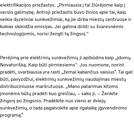
elektrifikacijos priežastys. „Pirmiausia į tai žiūrėjome kaip į
verslo galimybę. Antroji priežastis buvo žinios apie tai, kaip
veikia dyzeliniai sunkvežimiai, ką jie dirba miestų centruose ir
kokias skleidžia emisijas. Jei galima dirbti su švaresnėmis
technologijomis, norisi žengti tą žingsnį."
Perėjimą prie elektrinių sunkvežimių ji apibūdina kaip „įdomų.
Novatorišką. Kaip būti pirmiesiems". Jos nuomone, norint
pradėti, svarbiausia yra rasti „žemai kabančius vaisius“. Tai gali
būti, pavyzdžiui, elektrinių sunkvežimių naudojimas miestų
distribuciniuose maršrutuose. „Mano patarimas kitoms
įmonėms būtų pradėti kuo greičiau, – sako ji. – Ženkite
žingsnį po žingsnio. Pradėkite nuo vieno ar dviejų
sunkvežimių, o tada pagalvokite apie ilgalaikę įgyvendinimo
programą.“