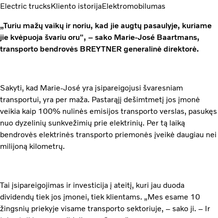
Electric trucks
Kliento istorija
Elektromobilumas
„Turiu mažų vaikų ir noriu, kad jie augtų pasaulyje, kuriame
jie kvėpuoja švariu oru", – sako Marie-José Baartmans,
transporto bendrovės BREYTNER generalinė direktorė.
Sakyti, kad Marie-José yra įsipareigojusi švaresniam
transportui, yra per maža. Pastarąjį dešimtmetį jos įmonė
veikia kaip 100% nulinės emisijos transporto verslas, pasukęs
nuo dyzelinių sunkvežimių prie elektrinių. Per tą laiką
bendrovės elektrinės transporto priemonės įveikė daugiau nei
milijoną kilometrų.
Tai įsipareigojimas ir investicija į ateitį, kuri jau duoda
dividendų tiek jos įmonei, tiek klientams. „Mes esame 10
žingsnių priekyje visame transporto sektoriuje, – sako ji. – Ir