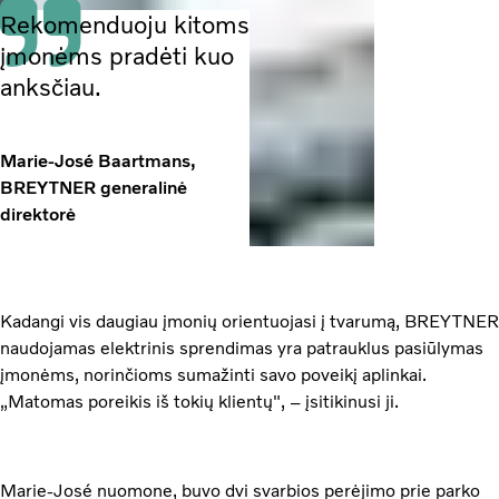
Rekomenduoju kitoms
įmonėms pradėti kuo
anksčiau.
Marie-José Baartmans,
BREYTNER generalinė
direktorė
Kadangi vis daugiau įmonių orientuojasi į tvarumą, BREYTNER
naudojamas elektrinis sprendimas yra patrauklus pasiūlymas
įmonėms, norinčioms sumažinti savo poveikį aplinkai.
„Matomas poreikis iš tokių klientų", – įsitikinusi ji.
Marie-José nuomone, buvo dvi svarbios perėjimo prie parko