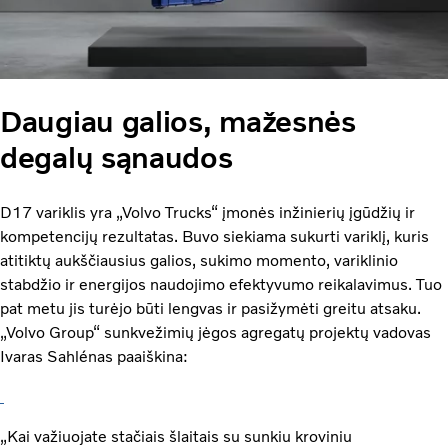
Daugiau galios, mažesnės
degalų sąnaudos
D17 variklis yra „Volvo Trucks“ įmonės inžinierių įgūdžių ir
kompetencijų rezultatas. Buvo siekiama sukurti variklį, kuris
atitiktų aukščiausius galios, sukimo momento, variklinio
stabdžio ir energijos naudojimo efektyvumo reikalavimus. Tuo
pat metu jis turėjo būti lengvas ir pasižymėti greitu atsaku.
„Volvo Group“ sunkvežimių jėgos agregatų projektų vadovas
Ivaras Sahlénas paaiškina:
„Kai važiuojate stačiais šlaitais su sunkiu kroviniu