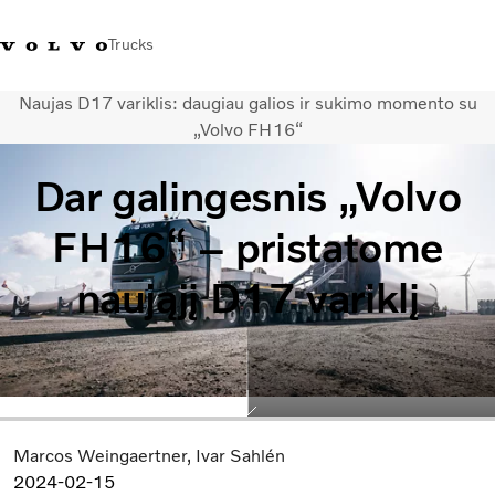
Trucks
Naujas D17 variklis: daugiau galios ir sukimo momento su
+ 370 610 19991
Volvo Trucks parduotuvė
Prisijungti
Lietuva
„Volvo FH16“
Dar galingesnis „Volvo
Transporto sprendimai
Sunkvežimiai
FH16“ – pristatome
Paslaugos
Volvo Truck Builder
naująjį D17 variklį
Kontaktai
Naujienos
Apie mus
Marcos Weingaertner
Ivar Sahlén
2024-02-15