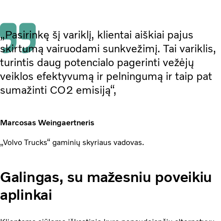
„Pasirinkę šį variklį, klientai aiškiai pajus
skirtumą vairuodami sunkvežimį. Tai variklis,
turintis daug potencialo pagerinti vežėjų
veiklos efektyvumą ir pelningumą ir taip pat
sumažinti CO2 emisiją“,
Marcosas Weingaertneris
„Volvo Trucks“ gaminių skyriaus vadovas.
Galingas, su mažesniu poveikiu
aplinkai