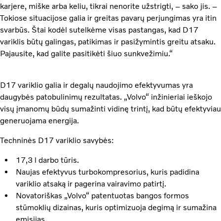
karjere, miške arba keliu, tikrai nenorite užstrigti, – sako jis. –
Tokiose situacijose galia ir greitas pavarų perjungimas yra itin
svarbūs. Štai kodėl sutelkėme visas pastangas, kad D17
variklis būtų galingas, patikimas ir pasižymintis greitu atsaku.
Pajausite, kad galite pasitikėti šiuo sunkvežimiu.“
D17 variklio galia ir degalų naudojimo efektyvumas yra
daugybės patobulinimų rezultatas. „Volvo“ inžinieriai ieškojo
visų įmanomų būdų sumažinti vidinę trintį, kad būtų efektyviau
generuojama energija.
Techninės D17 variklio savybės:
17,3 l darbo tūris.
Naujas efektyvus turbokompresorius, kuris padidina
variklio atsaką ir pagerina vairavimo patirtį.
Novatoriškas „Volvo“ patentuotas bangos formos
stūmoklių dizainas, kuris optimizuoja degimą ir sumažina
emisijas.