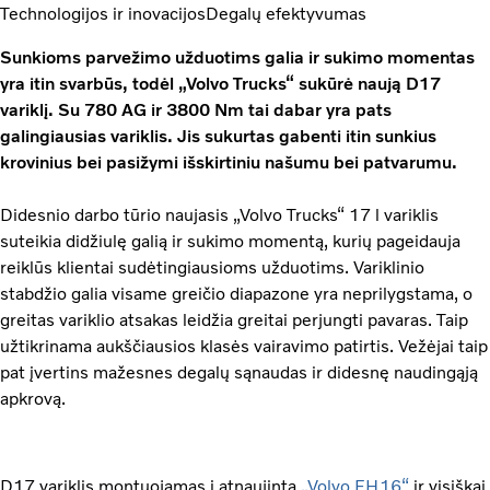
Technologijos ir inovacijos
Degalų efektyvumas
Sunkioms parvežimo užduotims galia ir sukimo momentas
yra itin svarbūs, todėl „Volvo Trucks“ sukūrė naują D17
variklį. Su 780 AG ir 3800 Nm tai dabar yra pats
galingiausias variklis. Jis sukurtas gabenti itin sunkius
krovinius bei pasižymi išskirtiniu našumu bei patvarumu.
Didesnio darbo tūrio naujasis „Volvo Trucks“ 17 l variklis
suteikia didžiulę galią ir sukimo momentą, kurių pageidauja
reiklūs klientai sudėtingiausioms užduotims. Variklinio
stabdžio galia visame greičio diapazone yra neprilygstama, o
greitas variklio atsakas leidžia greitai perjungti pavaras. Taip
užtikrinama aukščiausios klasės vairavimo patirtis. Vežėjai taip
pat įvertins mažesnes degalų sąnaudas ir didesnę naudingąją
apkrovą.
D17 variklis montuojamas į atnaujintą
„Volvo FH16“
ir visiškai