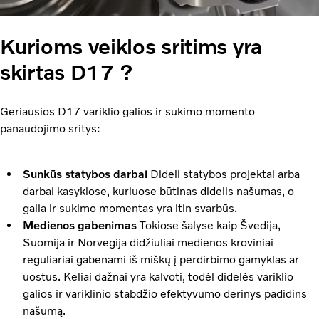
Kurioms veiklos sritims yra
skirtas D17 ?
Geriausios D17 variklio galios ir sukimo momento
panaudojimo sritys:
Sunkūs statybos darbai
Dideli statybos projektai arba
darbai kasyklose, kuriuose būtinas didelis našumas, o
galia ir sukimo momentas yra itin svarbūs.
Medienos gabenimas
Tokiose šalyse kaip Švedija,
Suomija ir Norvegija didžiuliai medienos kroviniai
reguliariai gabenami iš miškų į perdirbimo gamyklas ar
uostus. Keliai dažnai yra kalvoti, todėl didelės variklio
galios ir variklinio stabdžio efektyvumo derinys padidins
našumą.