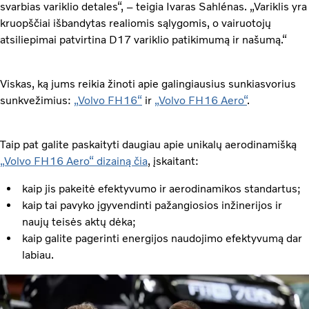
svarbias variklio detales“, – teigia Ivaras Sahlénas. „Variklis yra
kruopščiai išbandytas realiomis sąlygomis, o vairuotojų
atsiliepimai patvirtina D17 variklio patikimumą ir našumą.“
Viskas, ką jums reikia žinoti apie galingiausius sunkiasvorius
sunkvežimius:
„Volvo FH16“
ir
„Volvo FH16 Aero“
.
Taip pat galite paskaityti daugiau apie unikalų aerodinamišką
„Volvo FH16 Aero“ dizainą čia
, įskaitant:
kaip jis pakeitė efektyvumo ir aerodinamikos standartus;
kaip tai pavyko įgyvendinti pažangiosios inžinerijos ir
naujų teisės aktų dėka;
kaip galite pagerinti energijos naudojimo efektyvumą dar
labiau.