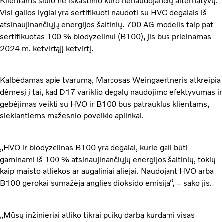
Klientams siūlome iškastinio kuro nenaudojančių alternatyvų.
Visi galios lygiai yra sertifikuoti naudoti su HVO degalais iš
atsinaujinančiųjų energijos šaltinių. 700 AG modelis taip pat
sertifikuotas 100 % biodyzelinui (B100), jis bus prieinamas
2024 m. ketvirtąjį ketvirtį.
Kalbėdamas apie tvarumą, Marcosas Weingaertneris atkreipia
dėmesį į tai, kad D17 variklio degalų naudojimo efektyvumas ir
gebėjimas veikti su HVO ir B100 bus patrauklus klientams,
siekiantiems mažesnio poveikio aplinkai.
„HVO ir biodyzelinas B100 yra degalai, kurie gali būti
gaminami iš 100 % atsinaujinančiųjų energijos šaltinių, tokių
kaip maisto atliekos ar augaliniai aliejai. Naudojant HVO arba
B100 gerokai sumažėja anglies dioksido emisija“, – sako jis.
„Mūsų inžinieriai atliko tikrai puikų darbą kurdami visas