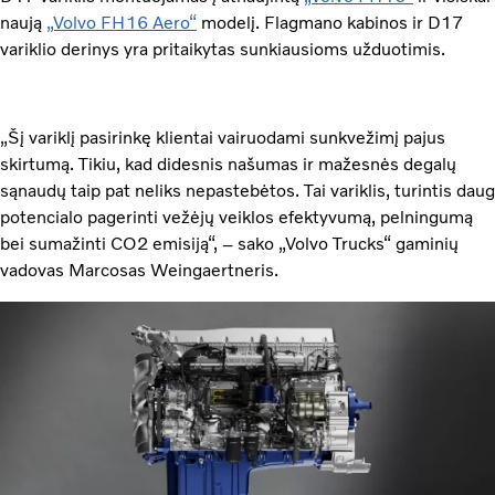
naują
„Volvo FH16 Aero“
modelį. Flagmano kabinos ir D17
variklio derinys yra pritaikytas sunkiausioms užduotimis.
„Šį variklį pasirinkę klientai vairuodami sunkvežimį pajus
skirtumą. Tikiu, kad didesnis našumas ir mažesnės degalų
sąnaudų taip pat neliks nepastebėtos. Tai variklis, turintis daug
potencialo pagerinti vežėjų veiklos efektyvumą, pelningumą
bei sumažinti CO2 emisiją“, – sako „Volvo Trucks“ gaminių
vadovas Marcosas Weingaertneris.