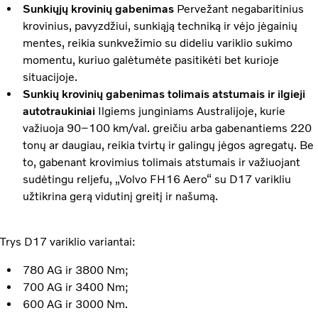
Sunkiųjų krovinių gabenimas
Pervežant negabaritinius
krovinius, pavyzdžiui, sunkiąją techniką ir vėjo jėgainių
mentes, reikia sunkvežimio su dideliu variklio sukimo
momentu, kuriuo galėtumėte pasitikėti bet kurioje
situacijoje.
Sunkių krovinių gabenimas tolimais atstumais ir ilgieji
autotraukiniai
Ilgiems junginiams Australijoje, kurie
važiuoja 90–100 km/val. greičiu arba gabenantiems 220
tonų ar daugiau, reikia tvirtų ir galingų jėgos agregatų. Be
to, gabenant krovimius tolimais atstumais ir važiuojant
sudėtingu reljefu, „Volvo FH16 Aero“ su D17 varikliu
užtikrina gerą vidutinį greitį ir našumą.
Trys D17 variklio variantai:
780 AG ir 3800 Nm;
700 AG ir 3400 Nm;
600 AG ir 3000 Nm.