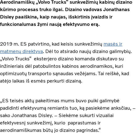
Aerodinamiškų „Volvo Trucks“ sunkvežimių kabinų dizaino
kūrimo procesas truko ilgai. Dizaino vadovas Jonathanas
Disley paaiškina, kaip naujas, išskirtinis įvaizdis ir
funkcionalumas žymi naują efektyvumo erą.
2019 m. ES patvirtino, kad keisis sunkvežimių
masės ir
matmenų direktyva
. Dėl to atsirado naujų dizaino galimybių.
„Volvo Trucks“ eksterjero dizaino komanda diskutavo su
inžinieriais dėl patobulintos kabinos aerodinamikos, kuri
optimizuotų transporto sąnaudas vežėjams. Tai reiškė, kad
atėjo laikas iš esmės perkurti dizainą.
„ES teisės aktų pakeitimas mums buvo puiki galimybė
padidinti efektyvumą remiantis tuo, ką pasiekėme anksčiau, –
sako Jonathanas Disley. – Siekėme sukurti vizualiai
efektyvesnį sunkvežimį, kurio paprastumas ir
aerodinamiškumas būtų jo dizaino pagrindas.“