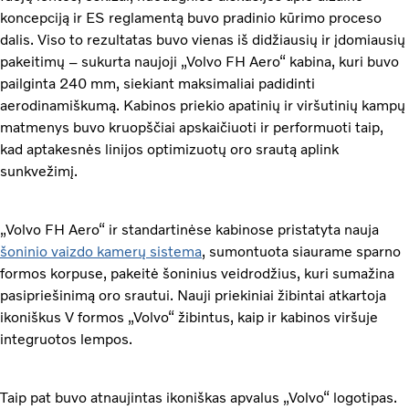
koncepciją ir ES reglamentą buvo pradinio kūrimo proceso
dalis. Viso to rezultatas buvo vienas iš didžiausių ir įdomiausių
pakeitimų – sukurta naujoji „Volvo FH Aero“ kabina, kuri buvo
pailginta 240 mm, siekiant maksimaliai padidinti
aerodinamiškumą. Kabinos priekio apatinių ir viršutinių kampų
matmenys buvo kruopščiai apskaičiuoti ir performuoti taip,
kad aptakesnės linijos optimizuotų oro srautą aplink
sunkvežimį.
„Volvo FH Aero“ ir standartinėse kabinose pristatyta nauja
šoninio vaizdo kamerų sistema
, sumontuota siaurame sparno
formos korpuse, pakeitė šoninius veidrodžius, kuri sumažina
pasipriešinimą oro srautui. Nauji priekiniai žibintai atkartoja
ikoniškus V formos „Volvo“ žibintus, kaip ir kabinos viršuje
integruotos lempos.
Taip pat buvo atnaujintas ikoniškas apvalus „Volvo“ logotipas.