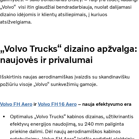
„Volvo“ visi itin glaudžiai bendradarbiauja, nuolat dalijamasi
dizaino idėjomis ir klientų atsiliepimais, į kuriuos
atsižvelgiama.
„Volvo Trucks“ dizaino apžvalga:
naujovės ir privalumai
Išskirtinis naujas aerodinamiškas įvaizdis su skandinavišku
požiūriu visoje „Volvo“ sunkvežimių gamoje.
Volvo FH Aero
ir
Volvo FH16 Aero
– nauja efektyvumo era
Optimalus „Volvo Trucks“ kabinos dizainas, užtikrinantis
efektyvų energijos naudojimą, su 240 mm pailginta
priekine dalimi. Dėl naujų aerodinamiškos kabinos
patobulinimų „Volvo FH Aero“ leidžia padidinti elektrinių