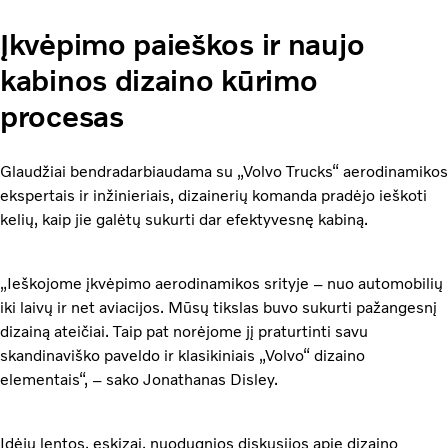
Įkvėpimo paieškos ir naujo
kabinos dizaino kūrimo
procesas
Glaudžiai bendradarbiaudama su „Volvo Trucks“ aerodinamikos
ekspertais ir inžinieriais, dizainerių komanda pradėjo ieškoti
kelių, kaip jie galėtų sukurti dar efektyvesnę kabiną.
„Ieškojome įkvėpimo aerodinamikos srityje – nuo automobilių
iki laivų ir net aviacijos. Mūsų tikslas buvo sukurti pažangesnį
dizainą ateičiai. Taip pat norėjome jį praturtinti savu
skandinaviško paveldo ir klasikiniais „Volvo“ dizaino
elementais“, – sako Jonathanas Disley.
Idėjų lentos, eskizai, nuodugnios diskusijos apie dizaino