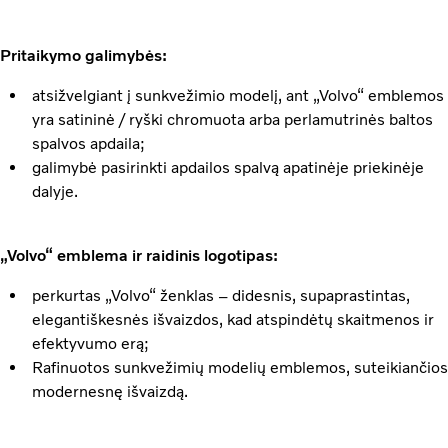
Pritaikymo galimybės:
atsižvelgiant į sunkvežimio modelį, ant „Volvo“ emblemos
yra satininė / ryški chromuota arba perlamutrinės baltos
spalvos apdaila;
galimybė pasirinkti apdailos spalvą apatinėje priekinėje
dalyje.
„Volvo“ emblema ir raidinis logotipas:
perkurtas „Volvo“ ženklas – didesnis, supaprastintas,
elegantiškesnės išvaizdos, kad atspindėtų skaitmenos ir
efektyvumo erą;
Rafinuotos sunkvežimių modelių emblemos, suteikiančios
modernesnę išvaizdą.