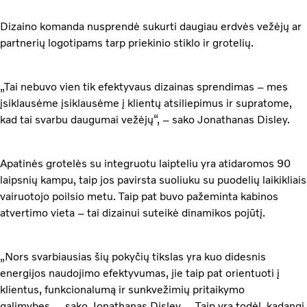
Dizaino komanda nusprendė sukurti daugiau erdvės vežėjų ar
partnerių logotipams tarp priekinio stiklo ir grotelių.
„Tai nebuvo vien tik efektyvaus dizainas sprendimas – mes
įsiklausėme įsiklausėme į klientų atsiliepimus ir supratome,
kad tai svarbu daugumai vežėjų“, – sako Jonathanas Disley.
Apatinės grotelės su integruotu laipteliu yra atidaromos 90
laipsnių kampu, taip jos pavirsta suoliuku su puodelių laikikliais
vairuotojo poilsio metu. Taip pat buvo pažeminta kabinos
atvertimo vieta – tai dizainui suteikė dinamikos pojūtį.
„Nors svarbiausias šių pokyčių tikslas yra kuo didesnis
energijos naudojimo efektyvumas, jie taip pat orientuoti į
klientus, funkcionalumą ir sunkvežimių pritaikymo
galimybes. – sako Jonathanas Disley. – Taip yra todėl, kadangi