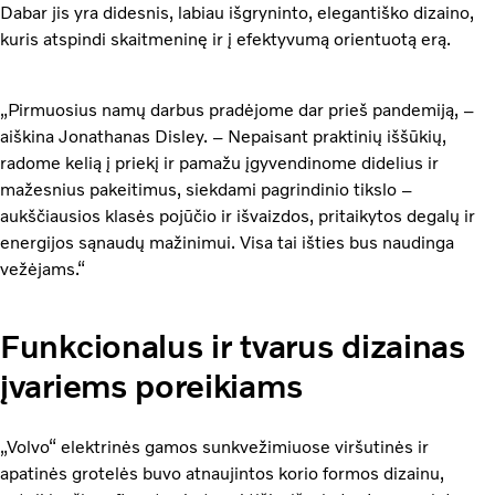
Dabar jis yra didesnis, labiau išgryninto, elegantiško dizaino,
kuris atspindi skaitmeninę ir į efektyvumą orientuotą erą.
„Pirmuosius namų darbus pradėjome dar prieš pandemiją, –
aiškina Jonathanas Disley. – Nepaisant praktinių iššūkių,
radome kelią į priekį ir pamažu įgyvendinome didelius ir
mažesnius pakeitimus, siekdami pagrindinio tikslo –
aukščiausios klasės pojūčio ir išvaizdos, pritaikytos degalų ir
energijos sąnaudų mažinimui. Visa tai išties bus naudinga
vežėjams.“
Funkcionalus ir tvarus dizainas
įvariems poreikiams
„Volvo“ elektrinės gamos sunkvežimiuose viršutinės ir
apatinės grotelės buvo atnaujintos korio formos dizainu,