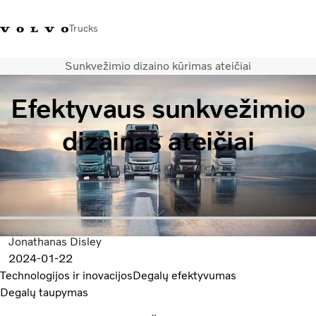
Trucks
Sunkvežimio dizaino kūrimas ateičiai
+ 370 610 19991
Volvo Trucks parduotuvė
Prisijungti
Lietuva
Efektyvaus sunkvežimio
Transporto sprendimai
dizainas ateičiai
Sunkvežimiai
Paslaugos
Volvo Truck Builder
Kontaktai
Naujienos
Apie mus
Jonathanas Disley
2024-01-22
Technologijos ir inovacijos
Degalų efektyvumas
Degalų taupymas