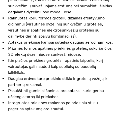
sunkvežimių nuvažiuojamą atstumą bei sumažinti išlaidas
degalams dyzeliniuose modeliuose.
Rafinuotas korių formos grotelių dizainas efektyvumo
didinimui (viršutinės dyzelinių sunkvežimių grotelės,
viršutinės ir apatinės elektrosunkvežių grotelės su
galimybė derinti spalvų kombinacijas).
Aptakūs priekiniai kampai suteikia daugiau aerodinamikos.
Prizmės formos apatinės priekinės grotelės, sukuriančios
3D efektą dyzeliniuose sunkvežimiuose.
Itin plačios priekinės grotelės - apatinis laiptelis, kurį
vairuotojas gali naudoti kaip suoliuką su puodelių
laikikliais.
Daugiau erdvės tarp priekinio stiklo ir grotelių vežėjų ir
partnerių reklamai.
Paaukštinti guminiai šoniniai oro aptakai, kurie geriau
uždengia tarpą iki priekabos.
Integruotos priekinės rankenos po priekiniu stiklu
pagerina aptakumą oro srautui.