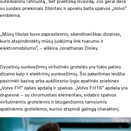
suteikiančiu rafinuotą , bet praktišką išvaizdą. Jos gerai dera
su juodais priekiniais žibintais ir apvaliu balta spalvos „Volvo“
emblema.
„Mūsų tikslas buvo paprastesnis, skandinaviškas dizainas,
kuris atspindindėtų mūsų judėjimą link tvarumo ir
elektromobilumo“, – aiškina Jonathanas Disley.
Dyzelinių sunkvežimių viršutinės grotelės yra tokio paties
dizaino kaip ir elektrinių sunkvežimių. Šis pakeitimas leidžia
pasirinkti bazinę arba aukštesnio lygio apatinės priekinės
„Volvo FH“ dalies apdailą ir spalvas. „Volvo FH16“ apdaila yra
drąsesnė – su chromuotais elementais, sidabro spalvos
viršutinėmis grotelėmis ir blizgančiomis tamsiomis
apatinėmis grotelėmis, kurios atspindi galingą charakterį.