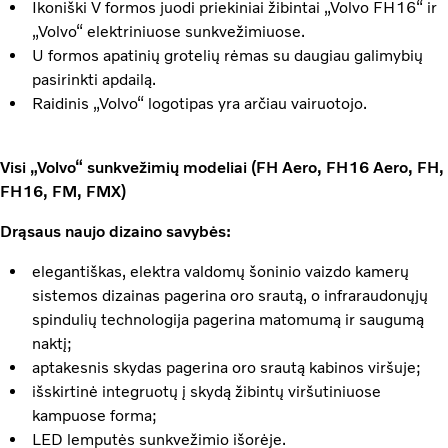
Ikoniški V formos juodi priekiniai žibintai „Volvo FH16“ ir
„Volvo“ elektriniuose sunkvežimiuose.
U formos apatinių grotelių rėmas su daugiau galimybių
pasirinkti apdailą.
Raidinis „Volvo“ logotipas yra arčiau vairuotojo.
Visi „Volvo“ sunkvežimių modeliai (FH Aero, FH16 Aero, FH,
FH16, FM, FMX)
Drąsaus naujo dizaino savybės:
elegantiškas, elektra valdomų šoninio vaizdo kamerų
sistemos dizainas pagerina oro srautą, o infraraudonųjų
spindulių technologija pagerina matomumą ir saugumą
naktį;
aptakesnis skydas pagerina oro srautą kabinos viršuje;
išskirtinė integruotų į skydą žibintų viršutiniuose
kampuose forma;
LED lemputės sunkvežimio išorėje.