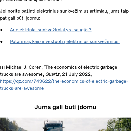
Jei norite pažinti elektrinius sunkvežimius artimiau, jums taip
pat gali būti įdomu:
●
Ar elektriniai sunkvežimiai yra saugūs?
●
Patarimai, kaip investuoti į elektrinius sunkvežimius
Michael J. Coren, ‘The economics of electric garbage
[1]
trucks are awesome’,
Quartz
, 21 July 2022,
https://qz.com/749622/the-economics-of-electric-garbage-
trucks-are-awesome
Jums gali būti įdomu