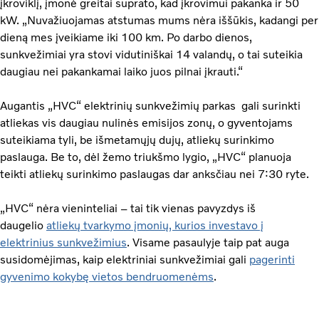
įkroviklį, įmonė greitai suprato, kad įkrovimui pakanka ir 50
kW. „Nuvažiuojamas atstumas mums nėra iššūkis, kadangi per
dieną mes įveikiame iki 100 km. Po darbo dienos,
sunkvežimiai yra stovi vidutiniškai 14 valandų, o tai suteikia
daugiau nei pakankamai laiko juos pilnai įkrauti.“
Augantis „HVC“ elektrinių sunkvežimių parkas gali surinkti
atliekas vis daugiau nulinės emisijos zonų, o gyventojams
suteikiama tyli, be išmetamųjų dujų, atliekų surinkimo
paslauga. Be to, dėl žemo triukšmo lygio, „HVC“ planuoja
teikti atliekų surinkimo paslaugas dar anksčiau nei 7:30 ryte.
„HVC“ nėra vieninteliai – tai tik vienas pavyzdys iš
daugelio
atliekų tvarkymo įmonių, kurios investavo į
elektrinius sunkvežimius
. Visame pasaulyje taip pat auga
susidomėjimas, kaip elektriniai sunkvežimiai gali
pagerinti
gyvenimo kokybę vietos bendruomenėms
.