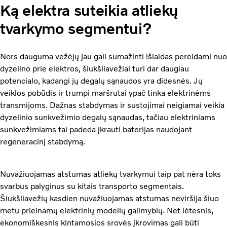
Ką elektra suteikia atliekų
tvarkymo segmentui?
Nors dauguma vežėjų jau gali sumažinti išlaidas pereidami nuo
dyzelino prie elektros, šiukšliavežiai turi dar daugiau
potencialo, kadangi jų degalų sąnaudos yra didesnės. Jų
veiklos pobūdis ir trumpi maršrutai ypač tinka elektrinėms
transmijoms. Dažnas stabdymas ir sustojimai neigiamai veikia
dyzelinio sunkvežimio degalų sąnaudas, tačiau elektriniams
sunkvežimiams tai padeda įkrauti baterijas naudojant
regeneracinį stabdymą.
Nuvažiuojamas atstumas atliekų tvarkymui taip pat nėra toks
svarbus palyginus su kitais transporto segmentais.
Šiukšliavežių kasdien nuvažiuojamas atstumas neviršija šiuo
metu prieinamų elektrinių modelių galimybių. Net lėtesnis,
ekonomiškesnis kintamosios srovės įkrovimas gali būti