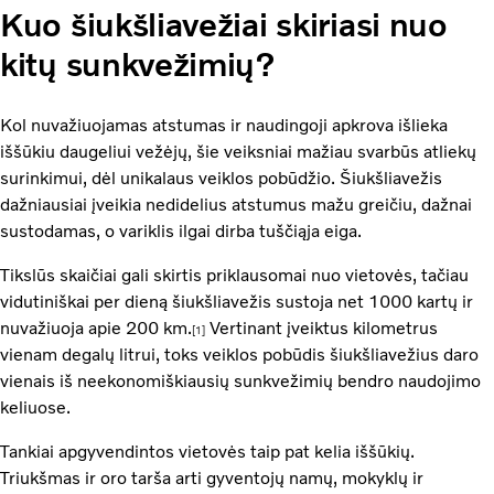
Kuo šiukšliavežiai skiriasi nuo
kitų sunkvežimių?
Kol nuvažiuojamas atstumas ir naudingoji apkrova išlieka
iššūkiu daugeliui vežėjų, šie veiksniai mažiau svarbūs atliekų
surinkimui, dėl unikalaus veiklos pobūdžio. Šiukšliavežis
dažniausiai įveikia nedidelius atstumus mažu greičiu, dažnai
sustodamas, o variklis ilgai dirba tuščiąja eiga.
Tikslūs skaičiai gali skirtis priklausomai nuo vietovės, tačiau
vidutiniškai per dieną šiukšliavežis sustoja net 1000 kartų ir
nuvažiuoja apie 200 km.
Vertinant įveiktus kilometrus
[1]
vienam degalų litrui, toks veiklos pobūdis šiukšliavežius daro
vienais iš neekonomiškiausių sunkvežimių bendro naudojimo
keliuose.
Tankiai apgyvendintos vietovės taip pat kelia iššūkių.
Triukšmas ir oro tarša arti gyventojų namų, mokyklų ir