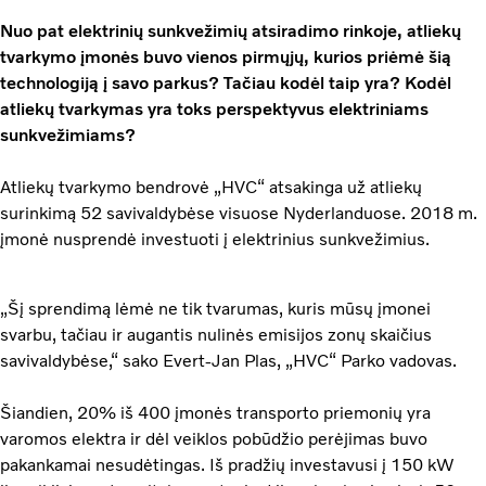
Nuo pat elektrinių sunkvežimių atsiradimo rinkoje, atliekų
tvarkymo įmonės buvo vienos pirmųjų, kurios priėmė šią
technologiją į savo parkus? Tačiau kodėl taip yra? Kodėl
atliekų tvarkymas yra toks perspektyvus elektriniams
sunkvežimiams?
Atliekų tvarkymo bendrovė „HVC“ atsakinga už atliekų
surinkimą 52 savivaldybėse visuose Nyderlanduose. 2018 m.
įmonė nusprendė investuoti į elektrinius sunkvežimius.
„Šį sprendimą lėmė ne tik tvarumas, kuris mūsų įmonei
svarbu, tačiau ir augantis nulinės emisijos zonų skaičius
savivaldybėse,“ sako Evert-Jan Plas, „HVC“ Parko vadovas.
Šiandien, 20% iš 400 įmonės transporto priemonių yra
varomos elektra ir dėl veiklos pobūdžio perėjimas buvo
pakankamai nesudėtingas. Iš pradžių investavusi į 150 kW