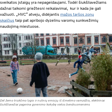
sveikatos įstaigų yra nepageidaujami. Todėl šiukšliavežiams
dažnai taikomi griežtesni reikalavimai, kur ir kada jie gali
važiuoti. „HVC“ atveju, didėjantis
mažos taršos zonų
skaičius
taip pat apribojo dyzelinu varomų sunkvežimių
naudojimą miestuose.
Dėl žemo triukšmo lygio ir nulinių emisijų iš išmetimo vamzdžio, elektriniai
šiukšliavežiai pagerina gyvenimo kokybę vietos bendruomenėms