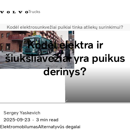
Trucks
Kodėl elektrosunkvežiai puikiai tinka atliekų surinkimui?
+ 370 610 19991
Volvo Trucks parduotuvė
Prisijungti
Lietuva
Kodėl elektra ir
Transporto sprendimai
šiukšliavežiai yra puikus
Sunkvežimiai
Paslaugos
derinys?
Volvo Truck Builder
Kontaktai
Naujienos
Apie mus
Sergey Yaskevich
2025-09-23
3 min read
Elektromobilumas
Alternatyvūs degalai