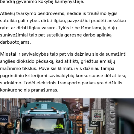
bendrą gyvenimo kokybę kaimynystėje.
Atliekų tvarkymo bendrovėms, nedidelis triukšmo lygis
suteikia galimybes dirbti ilgiau, pavyzdžiui pradėti anksčiau
ryte ar dirbti ilgiau vakare. Tylūs ir be išmetamųjų dujų
sunkvežimiai taip pat suteikia geresnę darbo aplinką
darbuotojams.
Miestai ir savivaldybės taip pat vis dažniau siekia sumažinti
anglies dioksido pėdsaką, kad atitiktų griežtus emisijų
mažinimo tikslus. Poveikis klimatui vis dažniau tampa
pagrindiniu kriterijumi savivaldybių konkursuose dėl atliekų
surinkimo. Todėl elektrinis transporto parkas yra didžiulis
konkurencinis pranašumas.