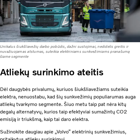
Unikalus šiukšliavežių darbo pobūdis, dažni sustojimai, nedidelis greitis ir
nuvažiuojamas atstumas, suteikia elektriniams sunkvežimiams pranašumą
šiame segmente
Atliekų surinkimo ateitis
Dėl daugybės privalumų, kuriuos šiukšliavežiams suteikia
elektra, nenuostabu, kad šių sunkvežimių populiarumas auga
atliekų tvarkymo segmente. Šiuo metu taip pat nėra kitų
degalų alternatyvų, kurios taip efektyviai sumažintų CO2
emisiją ir triukšmą, kaip tai daro elektra.
Sužinokite daugiau apie „Volvo“ elektrinių sunkvežimius,
pritaikytus atliekų surinkimui.