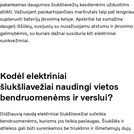
pakankamas daugumos šiukšliavežių kasdienėms užduotims
atlikti. Važiuojant pasikartojančiais maršrutais taip pat lengviau
suplanuoti baterijų įkrovimą kelyje. Apskritai tai sumažina
daugelį iššūkių, susijusių su nuvažiuojamu atstumu ir įkrovimo
galimybėmis, su kuriais dažnai susiduria kiti elektriniai
sunkvežimiai.
Kodėl elektriniai
šiukšliavežiai naudingi vietos
bendruomenėms ir verslui?
Didžiausią naudą elektriniai šiukšliavežiai suteikia
bendruomenėms, kurioms jos teikia paslaugas. Šiukšlės ir
atliekos gali būti surenkamos be triukšmo ir išmetamųjų dujų