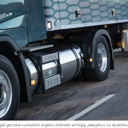
i gerokai sumažinti anglies dioksido emisiją, palyginus su dyzelinu.