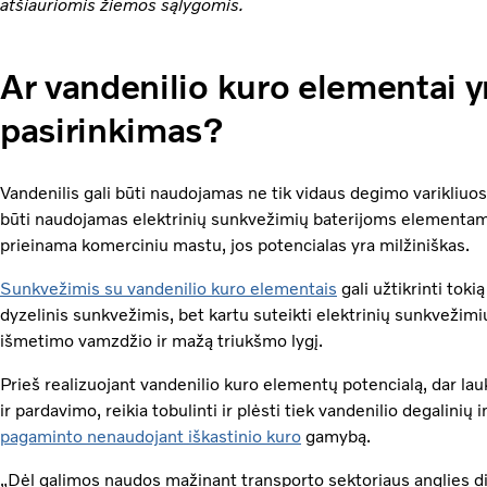
atšiauriomis žiemos sąlygomis.
Ar vandenilio kuro elementai 
pasirinkimas?
Vandenilis gali būti naudojamas ne tik vidaus degimo varikliuos
būti naudojamas elektrinių sunkvežimių baterijoms elementams 
prieinama komerciniu mastu, jos potencialas yra milžiniškas.
Sunkvežimis su vandenilio kuro elementais
gali užtikrinti toki
dyzelinis sunkvežimis, bet kartu suteikti elektrinių sunkvežimi
išmetimo vamzdžio ir mažą triukšmo lygį.
Prieš realizuojant vandenilio kuro elementų potencialą, dar la
ir pardavimo, reikia tobulinti ir plėsti tiek vandenilio degalinių
pagaminto nenaudojant iškastinio kuro
gamybą.
„Dėl galimos naudos mažinant transporto sektoriaus anglies di