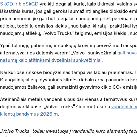
SkGD ir bioSkGD
yra kiti degalai, kurie, kaip tikimasi, vaidin
iškastinis kuras, jos gali gerokai sumažinti anglies dioksido emi
prieinamumui, jie gali būti degalai, naudojami prieš pereinan
atliekų, todėl jų emisijos kiekis „nuo bako iki ratų“ praktiškai
naudojamų atliekų, „Volvo Trucks“ teigimu, emisijos kiekis „nuo ž
Ypač tolimųjų gabenimų ir sunkiųjų krovinių pervežimo transpor
alternatyva, nes dujomis varomi „Volvo“ sunkvežimiai
gali nuva
našumą kaip atitinkami dyzeliniai sunkvežimiai
.
Kai kuriose rinkose biodyzelinas tampa vis labiau prieinamas. Ta
iš augalinių aliejų, gyvūninės kilmės riebalų arba panaudoto k
naudojamos žaliavos, gali sumažinti gyvavimo ciklo CO₂ emisiją
Ateinančiais metais vandenilis bus dar vienas alternatyvus kur
degimo varikliuose. „Volvo Trucks“ šiuo metu kuria
vandeniliu 
klientų bandymus 2026 m.
„Volvo Trucks“ toliau investuoja į vandenilio kuro elementų tec