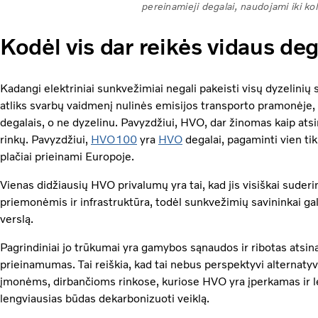
pereinamieji degalai, naudojami iki ko
Kodėl vis dar reikės vidaus deg
Kadangi elektriniai sunkvežimiai negali pakeisti visų dyzelinių 
atliks svarbų vaidmenį nulinės emisijos transporto pramonėje, ta
degalais, o ne dyzelinu. Pavyzdžiui, HVO, dar žinomas kaip atsi
rinkų. Pavyzdžiui,
HVO100
yra
HVO
degalai, pagaminti vien tik 
plačiai prieinami Europoje.
Vienas didžiausių HVO privalumų yra tai, kad jis visiškai sud
priemonėmis ir infrastruktūra, todėl sunkvežimių savininkai gal
verslą.
Pagrindiniai jo trūkumai yra gamybos sąnaudos ir ribotas atsina
prieinamumas. Tai reiškia, kad tai nebus perspektyvi alternat
įmonėms, dirbančioms rinkose, kuriose HVO yra įperkamas ir len
lengviausias būdas dekarbonizuoti veiklą.