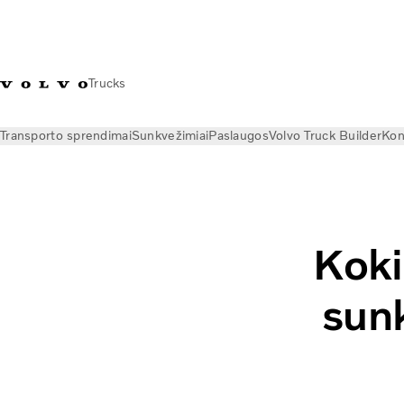
Trucks
Transporto sprendimai
Sunkvežimiai
Paslaugos
Volvo Truck Builder
Kon
Naujienos
Istorijos
Kokie energijos šaltiniai taps sunkvežim
Koki
sunk