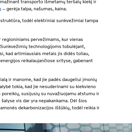
 mažinant transporto išmetamų teršalų kiekį ir
a
– gerėja talpa, našumas, kaina.
astruktūra, todėl elektriniai sunkvežimiai tampa
 ir regioniniams pervežimams, kur vienas
. Sunkvežimių technologijoms tobulėjant,
si, kad artimiausiais metais jis didės toliau,
energijos reikalaujančiose srityse, gabenant
ialą ir manome, kad jie padės daugeliui įmonių
alybė tokia, kad jie nesuderinami su kiekvieno
 poreikių, susijusių su nuvažiuojamu atstumu ir
o šalyse vis dar yra nepakankama. Dėl šios
ramonės dekarbonizacijos iššūkių, todėl reikia ir