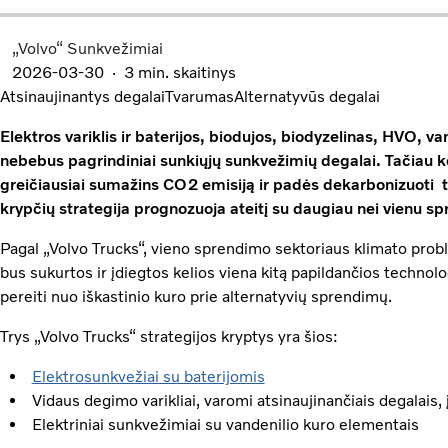
„Volvo“ Sunkvežimiai
2026-03-30
3 min. skaitinys
Atsinaujinantys degalai
Tvarumas
Alternatyvūs degalai
Elektros variklis ir baterijos, biodujos, biodyzelinas, HVO, v
nebebus pagrindiniai sunkiųjų sunkvežimių degalai. Tačiau koks
greičiausiai sumažins CO2 emisiją ir padės dekarbonizuoti tr
krypčių strategija prognozuoja ateitį su daugiau nei vienu s
Pagal „Volvo Trucks“, vieno sprendimo sektoriaus klimato probl
bus sukurtos ir įdiegtos kelios viena kitą papildančios technolo
pereiti nuo iškastinio kuro prie alternatyvių sprendimų.
Trys „Volvo Trucks“ strategijos kryptys yra šios:
Elektrosunkvežiai su baterijomis
Vidaus degimo varikliai, varomi atsinaujinančiais degalais, 
Elektriniai sunkvežimiai su vandenilio kuro elementais