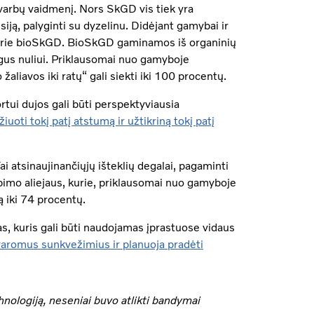
s svarbų vaidmenį. Nors SkGD vis tiek yra
siją, palyginti su dyzelinu. Didėjant gamybai ir
t prie bioSkGD. BioSkGD gaminamos iš organinių
 lygus nuliui. Priklausomai nuo gamyboje
aliavos iki ratų“ gali siekti iki 100 procentų.
tui dujos gali būti perspektyviausia
žiuoti tokį patį atstumą ir užtikriną tokį patį
i atsinaujinančiųjų išteklių degalai, pagaminti
epimo aliejaus, kurie, priklausomai nuo gamyboje
 iki 74 procentų.
as, kuris gali būti naudojamas įprastuose vidaus
varomus sunkvežimius ir planuoja pradėti
hnologiją, neseniai buvo atlikti bandymai