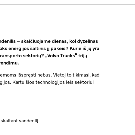
andenilis – skaičiuojame dienas, kol dyzelinas
 energijos šaltinis jį pakeis? Kurie iš jų yra
ansporto sektorių? „Volvo Trucks“ trijų
prendimu.
emoms išspręsti nebus. Vietoj to tikimasi, kad
gijos. Kartu šios technologijos leis sektoriui
įskaitant vandenilį