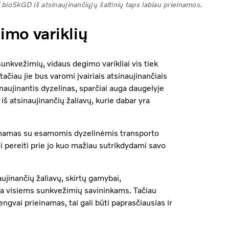
l bioSkGD iš atsinaujinančiųjų šaltinių taps labiau prieinamos.
imo variklių
sunkvežimių, vidaus degimo varikliai vis tiek
čiau jie bus varomi įvairiais atsinaujinančiais
naujinantis dyzelinas, sparčiai auga daugelyje
iš atsinaujinančių žaliavų, kurie dabar yra
erinamas su esamomis dyzelinėmis transporto
i pereiti prie jo kuo mažiau sutrikdydami savo
ujinančių žaliavų, skirtų gamybai,
yva visiems sunkvežimių savininkams. Tačiau
gvai prieinamas, tai gali būti paprasčiausias ir