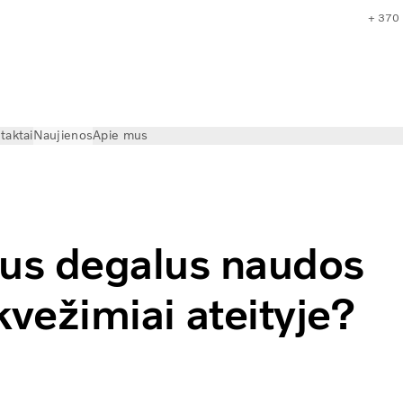
+ 370
taktai
Naujienos
Apie mus
ių ateitimi?
us degalus naudos
vežimiai ateityje?