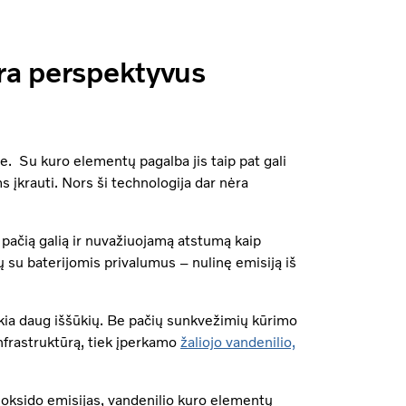
yra perspektyvus
e. Su kuro elementų pagalba jis taip pat gali
įkrauti. Nors ši technologija dar nėra
ą pačią galią ir nuvažiuojamą atstumą kaip
ų su baterijomis privalumus – nulinę emisiją iš
ukia daug iššūkių. Be pačių sunkvežimių kūrimo
 infrastruktūrą, tiek įperkamo
žaliojo vandenilio,
oksido emisijas, vandenilio kuro elementų