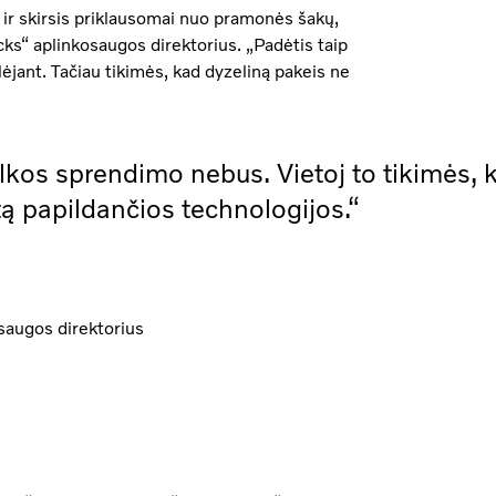
ių ir skirsis priklausomai nuo pramonės šakų,
ks“ aplinkosaugos direktorius. „Padėtis taip
lėjant. Tačiau tikimės, kad dyzeliną pakeis ne
lkos sprendimo nebus. Vietoj to tikimės,
tą papildančios technologijos.“
saugos direktorius