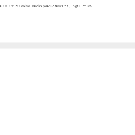
 610 19991
Volvo Trucks parduotuvė
Prisijungti
Lietuva