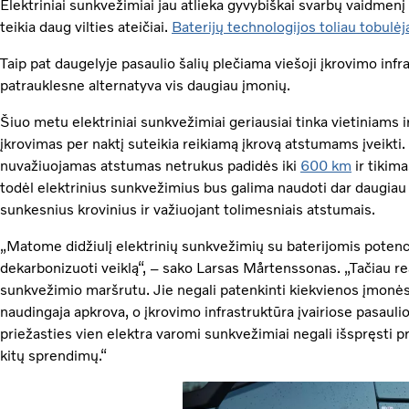
Elektriniai sunkvežimiai jau atlieka gyvybiškai svarbų vaidmenį
teikia daug vilties ateičiai.
Baterijų technologijos toliau tobulėj
Taip pat daugelyje pasaulio šalių plečiama viešoji įkrovimo infr
patrauklesne alternatyva vis daugiau įmonių.
Šiuo metu elektriniai sunkvežimiai geriausiai tinka vietiniams
įkrovimas per naktį suteikia reikiamą įkrovą atstumams įveikti
nuvažiuojamas atstumas netrukus padidės iki
600 km
ir tikima
todėl elektrinius sunkvežimius bus galima naudoti dar daugiau 
sunkesnius krovinius ir važiuojant tolimesniais atstumais.
„Matome didžiulį elektrinių sunkvežimių su baterijomis potenc
dekarbonizuoti veiklą“, – sako Larsas Mårtenssonas. „Tačiau re
sunkvežimio maršrutu. Jie negali patenkinti kiekvienos įmonės
naudingaja apkrova, o įkrovimo infrastruktūra įvairiose pasauli
priežasties vien elektra varomi sunkvežimiai negali išspręsti p
kitų sprendimų.“