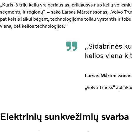
„Kuris iš trijų kelių yra geriausias, priklausys nuo kelių veiksn
segmentų ir regionų“, – sako Larsas Mårtenssonas, „Volvo Truc
pat keisis laikui bėgant, technologijoms toliau vystantis ir tobu
viena, bet kelios technologijos.“
„Sidabrinės ku
kelios viena ki
Larsas Mårtenssonas
„Volvo Trucks“ aplinko
Elektrinių sunkvežimių svarba