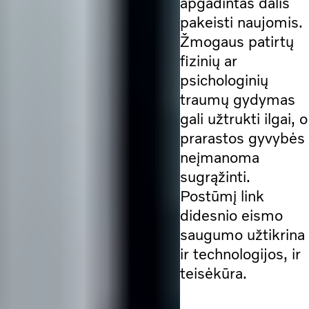
apgadintas dalis
pakeisti naujomis.
Žmogaus patirtų
fizinių ar
psichologinių
traumų gydymas
gali užtrukti ilgai, o
prarastos gyvybės
neįmanoma
sugrąžinti.
Postūmį link
didesnio eismo
saugumo užtikrina
ir technologijos, ir
teisėkūra.