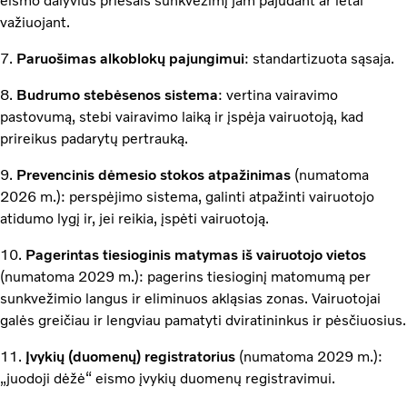
eismo dalyvius priešais sunkvežimį jam pajudant ar lėtai
važiuojant.
7.
Paruošimas alkoblokų pajungimui
: standartizuota sąsaja.
8.
Budrumo stebėsenos sistema
: vertina vairavimo
pastovumą, stebi vairavimo laiką ir įspėja vairuotoją, kad
prireikus padarytų pertrauką.
9.
Prevencinis dėmesio stokos atpažinimas
(numatoma
2026 m.): perspėjimo sistema, galinti atpažinti vairuotojo
atidumo lygį ir, jei reikia, įspėti vairuotoją.
10.
Pagerintas tiesioginis matymas iš vairuotojo vietos
(numatoma 2029 m.): pagerins tiesioginį matomumą per
sunkvežimio langus ir eliminuos akląsias zonas. Vairuotojai
galės greičiau ir lengviau pamatyti dviratininkus ir pėsčiuosius.
11.
Įvykių (duomenų) registratorius
(numatoma 2029 m.):
„juodoji dėžė“ eismo įvykių duomenų registravimui.