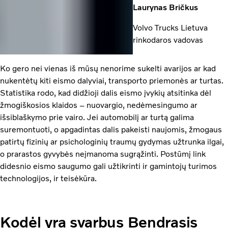
Laurynas Bričkus
Volvo Trucks Lietuva
rinkodaros vadovas
Ko gero nei vienas iš mūsų nenorime sukelti avarijos ar kad
nukentėtų kiti eismo dalyviai, transporto priemonės ar turtas.
Statistika rodo, kad didžioji dalis eismo įvykių atsitinka dėl
žmogiškosios klaidos – nuovargio, nedėmesingumo ar
išsiblaškymo prie vairo. Jei automobilį ar turtą galima
suremontuoti, o apgadintas dalis pakeisti naujomis, žmogaus
patirtų fizinių ar psichologinių traumų gydymas užtrunka ilgai,
o prarastos gyvybės neįmanoma sugrąžinti. Postūmį link
didesnio eismo saugumo gali užtikrinti ir gamintojų turimos
technologijos, ir teisėkūra.
Kodėl yra svarbus Bendrasis