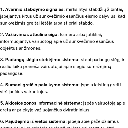
1.
Avarinio stabdymo signalas
: mirksintys stabdžių žibintai,
įspėjantys kitus už sunkvežimio esančius eismo dalyvius, kad
sunkvežimis greitai lėtėja arba stipriai stabdo.
2.
Važiavimas atbuline eiga
: kamera arba jutikliai,
informuojantys vairuotoją apie už sunkvežimio esančius
objektus ar žmones.
3.
Padangų slėgio stebėjimo sistema
: stebi padangų slėgį ir
realiu laiku praneša vairuotojui apie slėgio sumažėjimą
padangose.
4.
Sumani greičio palaikymo sistema
: įspėja leistiną greitį
viršijančius vairuotojus.
5.
Aklosios zonos informacinė sistema:
įspės vairuotoją apie
greta ar priekyje važiuojančius dviratininkus.
6.
Pajudėjimo iš vietos sistema
: įspėja apie pažeidžiamus