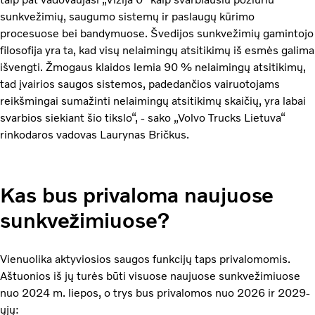
sunkvežimių, saugumo sistemų ir paslaugų kūrimo
procesuose bei bandymuose. Švedijos sunkvežimių gamintojo
filosofija yra ta, kad visų nelaimingų atsitikimų iš esmės galima
išvengti. Žmogaus klaidos lemia 90 % nelaimingų atsitikimų,
tad įvairios saugos sistemos, padedančios vairuotojams
reikšmingai sumažinti nelaimingų atsitikimų skaičių, yra labai
svarbios siekiant šio tikslo“, - sako „Volvo Trucks Lietuva“
rinkodaros vadovas Laurynas Bričkus.
Kas bus privaloma naujuose
sunkvežimiuose?
Vienuolika aktyviosios saugos funkcijų taps privalomomis.
Aštuonios iš jų turės būti visuose naujuose sunkvežimiuose
nuo 2024 m. liepos, o trys bus privalomos nuo 2026 ir 2029-
ųjų: