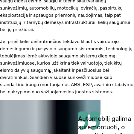
saugų elgesį eisme, saugių ir techniškai tvarkingų
sunkvežimių, automobilių, motociklų, dviračių, paspirtukų
eksploatacija ir apsaugos priemonių naudojimas, taip pat
institucijų ir tarnybų dėmesys infrastruktūrai, kelių saugumui
bei jų priežiūrai.
Jei prieš kelis dešimtmečius tekdavo kliautis vairuotojo
dėmesingumu ir pasyviojo saugumo sistemomis, technologijų
tobulėjimas lėmė aktyviojo saugumo sistemų diegimą
sunkvežimiuose, kurios užtikrina tiek vairuotojo, tiek kitų
eismo dalyvių saugumą, įskaitant ir pėsčiuosius bei
dviratininkus. Šiandien visuose sunkvežimiuose kaip
standartinė įranga montuojamos ABS, ESP, avarinio stabdymo
bei nukrypimo nuo važiuojamosios juostos sistemos.
Automobilį galima
suremontuoti, o