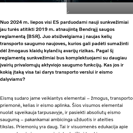
Nuo 2024 m. liepos visi ES parduodami nauji sunkvežimiai
jau turės atitikti 2019 m. atnaujintą Bendrąjį saugos
reglamentą (BSR). Juo atsižvelgiama į naujas kelių
transporto saugumo naujoves, kurios gali padėti sumažinti
dėl žmogaus klaidų kylančių avarijų rizikas. Pagal šį
reglamentą sunkvežimiai bus komplektuojami su daugiau
įvairių privalomųjų aktyviojo saugumo funkcijų. Kas jos ir
kokią įtaką visa tai darys transporto verslui ir eismo
dalyviams?
Eismą sudaro jame veikiantys elementai – žmogus, transporto
priemonė, kelias ir eismo aplinka. Šios visumos elementai
nuolat sąveikauja tarpusavyje, ir pasiekti absoliutų eismo
saugumą – pakankamai ambicinga užduotis ir ateities
tikslas. Priemonių yra daug. Tai ir visuomenės edukacija apie