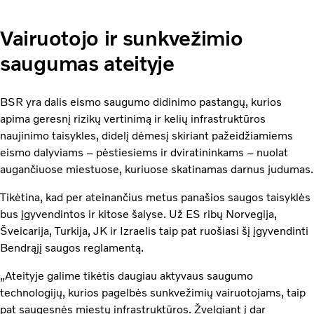
Vairuotojo ir sunkvežimio
saugumas ateityje
BSR yra dalis eismo saugumo didinimo pastangų, kurios
apima geresnį rizikų vertinimą ir kelių infrastruktūros
naujinimo taisykles, didelį dėmesį skiriant pažeidžiamiems
eismo dalyviams – pėstiesiems ir dviratininkams – nuolat
augančiuose miestuose, kuriuose skatinamas darnus judumas.
Tikėtina, kad per ateinančius metus panašios saugos taisyklės
bus įgyvendintos ir kitose šalyse. Už ES ribų Norvegija,
Šveicarija, Turkija, JK ir Izraelis taip pat ruošiasi šį įgyvendinti
Bendrąjį saugos reglamentą.
„Ateityje galime tikėtis daugiau aktyvaus saugumo
technologijų, kurios pagelbės sunkvežimių vairuotojams, taip
pat saugesnės miestų infrastruktūros. Žvelgiant į dar