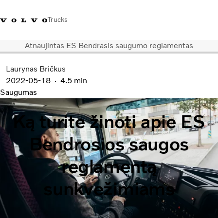
Trucks
Atnaujintas ES Bendrasis saugumo reglamentas
+ 370 610 19991
Volvo Trucks parduotuvė
Prisijungti
Lietuva
Laurynas Bričkus
2022-05-18
4.5 min
Transporto sprendimai
Saugumas
Sunkvežimiai
Paslaugos
Ką turite žinoti apie ES
Volvo Truck Builder
Kontaktai
Bendrosios saugos
Naujienos
Apie mus
reglamentą
sunkvežimiams