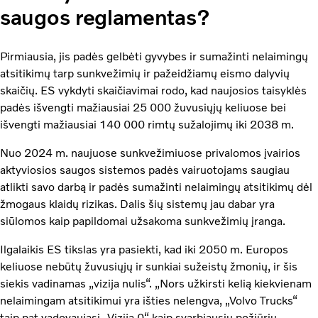
saugos reglamentas?
Pirmiausia, jis padės gelbėti gyvybes ir sumažinti nelaimingų
atsitikimų tarp sunkvežimių ir pažeidžiamų eismo dalyvių
skaičių. ES vykdyti skaičiavimai rodo, kad naujosios taisyklės
padės išvengti mažiausiai 25 000 žuvusiųjų keliuose bei
išvengti mažiausiai 140 000 rimtų sužalojimų iki 2038 m.
Nuo 2024 m. naujuose sunkvežimiuose privalomos įvairios
aktyviosios saugos sistemos padės vairuotojams saugiau
atlikti savo darbą ir padės sumažinti nelaimingų atsitikimų dėl
žmogaus klaidų rizikas. Dalis šių sistemų jau dabar yra
siūlomos kaip papildomai užsakoma sunkvežimių įranga.
Ilgalaikis ES tikslas yra pasiekti, kad iki 2050 m. Europos
keliuose nebūtų žuvusiųjų ir sunkiai sužeistų žmonių, ir šis
siekis vadinamas „vizija nulis“. „Nors užkirsti kelią kiekvienam
nelaimingam atsitikimui yra išties nelengva, „Volvo Trucks“
taip pat vadovaujasi „Vizija 0“ kaip svarbiausiu požiūriu