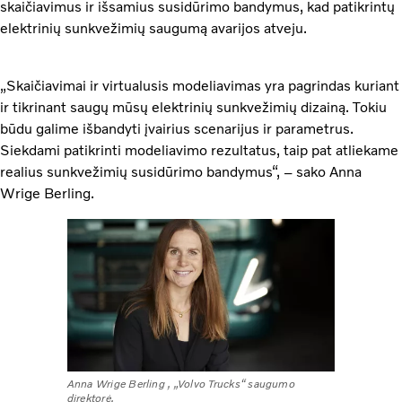
skaičiavimus ir išsamius susidūrimo bandymus, kad patikrintų
elektrinių sunkvežimių saugumą avarijos atveju.
„Skaičiavimai ir virtualusis modeliavimas yra pagrindas kuriant
ir tikrinant saugų mūsų elektrinių sunkvežimių dizainą. Tokiu
būdu galime išbandyti įvairius scenarijus ir parametrus.
Siekdami patikrinti modeliavimo rezultatus, taip pat atliekame
realius sunkvežimių susidūrimo bandymus“, – sako Anna
Wrige Berling.
Anna Wrige Berling , „Volvo Trucks“ saugumo
direktorė.