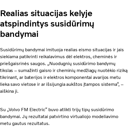
Realias situacijas kelyje
atspindintys susidūrimų
bandymai
Susidūrimų bandymai imituoja realias eismo situacijas ir jais
siekiama patikrinti reikalavimus dėl elektros, cheminės ir
priešgaisrinės saugos.
„Nuodugnių susidūrimo bandymų
tikslas – sumažinti gaisro ir cheminių medžiagų nuotėkio riziką
tikrinant, ar baterijos ir elektros komponentai avarijos metu
lieka savo vietose ir ar išsijungia aukštos įtampos sistema“, –
aiškina ji.
Su „Volvo FM Electric“ buvo atlikti trijų tipų susidūrimo
bandymai. Jų rezultatai patvirtino virtualiojo modeliavimo
metu gautus rezultatus.