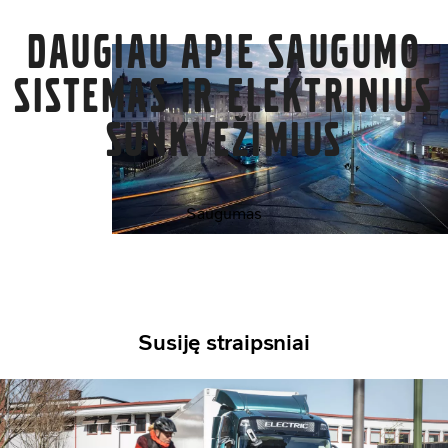
Daugiau apie saugumo
sistemas ir elektrinius
sunkvežimius
Saugumas
Susiję straipsniai