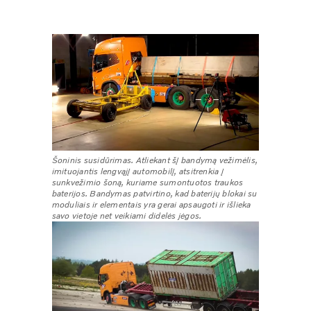
Šoninis susidūrimas. Atliekant šį bandymą vežimėlis,
imituojantis lengvąjį automobilį, atsitrenkia į
sunkvežimio šoną, kuriame sumontuotos traukos
baterijos. Bandymas patvirtino, kad baterijų blokai su
moduliais ir elementais yra gerai apsaugoti ir išlieka
savo vietoje net veikiami didelės jėgos.