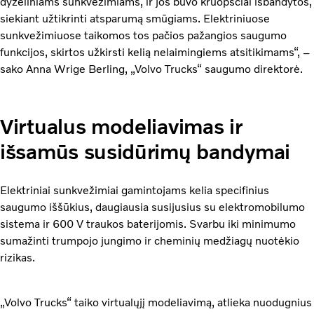
dyzeliniams sunkvežimiams, ir jos buvo kruopščiai išbandytos,
siekiant užtikrinti atsparumą smūgiams. Elektriniuose
sunkvežimiuose taikomos tos pačios pažangios saugumo
funkcijos, skirtos užkirsti kelią nelaimingiems atsitikimams“, –
sako Anna Wrige Berling, „Volvo Trucks“ saugumo direktorė.
Virtualus modeliavimas ir
išsamūs susidūrimų bandymai
Elektriniai sunkvežimiai gamintojams kelia specifinius
saugumo iššūkius, daugiausia susijusius su elektromobilumo
sistema ir 600 V traukos baterijomis. Svarbu iki minimumo
sumažinti trumpojo jungimo ir cheminių medžiagų nuotėkio
rizikas.
„Volvo Trucks“ taiko virtualųjį modeliavimą, atlieka nuodugnius