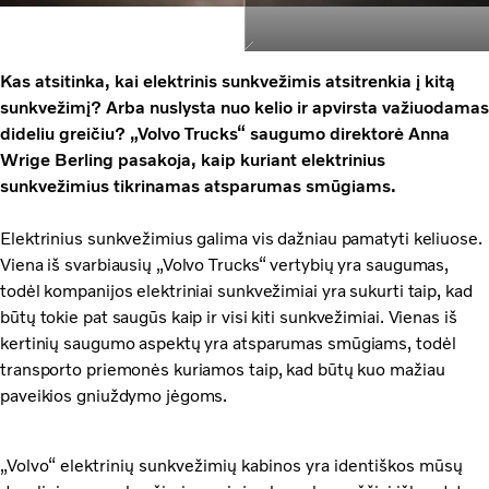
Kas atsitinka, kai elektrinis sunkvežimis atsitrenkia į kitą
sunkvežimį? Arba nuslysta nuo kelio ir apvirsta važiuodamas
dideliu greičiu? „Volvo Trucks“ saugumo direktorė Anna
Wrige Berling pasakoja, kaip kuriant elektrinius
sunkvežimius tikrinamas atsparumas smūgiams.
Elektrinius sunkvežimius galima vis dažniau pamatyti keliuose.
Viena iš svarbiausių „Volvo Trucks“ vertybių yra saugumas,
todėl kompanijos elektriniai sunkvežimiai yra sukurti taip, kad
būtų tokie pat saugūs kaip ir visi kiti sunkvežimiai. Vienas iš
kertinių saugumo aspektų yra atsparumas smūgiams, todėl
transporto priemonės kuriamos taip, kad būtų kuo mažiau
paveikios gniuždymo jėgoms.
„Volvo“ elektrinių sunkvežimių kabinos yra identiškos mūsų