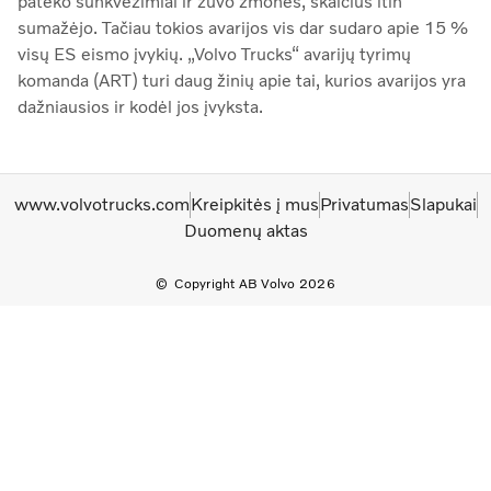
pateko sunkvežimiai ir žuvo žmonės, skaičius itin
sumažėjo. Tačiau tokios avarijos vis dar sudaro apie 15 %
visų ES eismo įvykių. „Volvo Trucks“ avarijų tyrimų
komanda (ART) turi daug žinių apie tai, kurios avarijos yra
dažniausios ir kodėl jos įvyksta.
www.volvotrucks.com
Kreipkitės į mus
Privatumas
Slapukai
Duomenų aktas
Copyright AB Volvo 2026