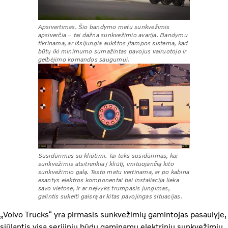
Apsivertimas. Šio bandymo metu sunkvežimis
apsiverčia – tai dažna sunkvežimio avarija. Bandymu
tikrinama, ar išsijungia aukštos įtampos sistema, kad
būtų iki minimumo sumažintas pavojus vairuotojo ir
gelbėjimo komandos saugumui.
Susidūrimas su kliūtimi. Tai toks susidūrimas, kai
sunkvežimis atsitrenkia į kliūtį, imituojančią kito
sunkvežimio galą. Testo metu vertinama, ar po kabina
esantys elektros komponentai bei instaliacija lieka
savo vietose, ir ar neįvyks trumpasis jungimas,
galintis sukelti gaisrą ar kitas pavojingas situacijas.
„Volvo Trucks“ yra pirmasis sunkvežimių gamintojas pasaulyje,
siūlantis visą serijiniu būdu gaminamų elektrinių sunkvežimių