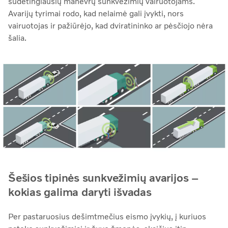
sudėtingiausių manevrų sunkvežimių vairuotojams.
Avarijų tyrimai rodo, kad nelaimė gali įvykti, nors
vairuotojas ir pažiūrėjo, kad dviratininko ar pėsčiojo nėra
šalia.
Šešios tipinės sunkvežimių avarijos –
kokias galima daryti išvadas
Per pastaruosius dešimtmečius eismo įvykių, į kuriuos