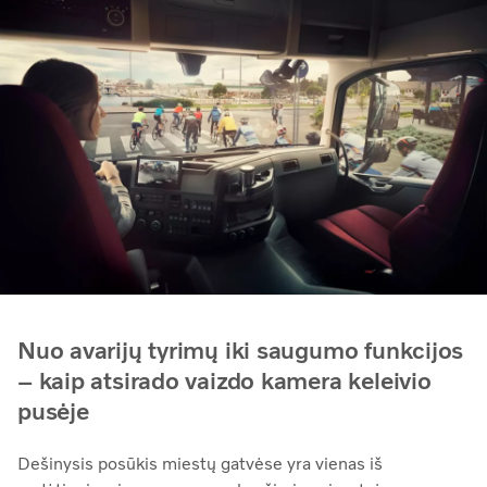
Nuo avarijų tyrimų iki saugumo funkcijos
– kaip atsirado vaizdo kamera keleivio
pusėje
Dešinysis posūkis miestų gatvėse yra vienas iš