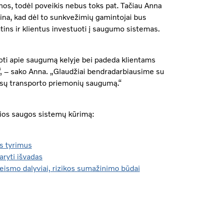
mos, todėl poveikis nebus toks pat. Tačiau Anna
ėtina, kad dėl to sunkvežimių gamintojai bus
atins ir klientus investuoti į saugumo sistemas.
tuoti apie saugumą kelyje bei padeda klientams
a“, – sako Anna. „Glaudžiai bendradarbiausime su
mūsų transporto priemonių saugumą.“
osios saugos sistemų kūrimą:
os tyrimus
aryti išvadas
 eismo dalyviai, rizikos sumažinimo būdai