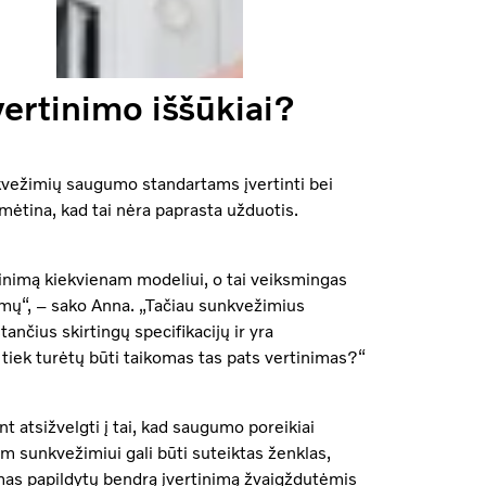
rtinimo iššūkiai?
vežimių saugumo standartams įvertinti bei
ymėtina, kad tai nėra paprasta užduotis.
nimą kiekvienam modeliui, o tai veiksmingas
umų“, – sako Anna. „Tačiau sunkvežimius
ančius skirtingų specifikacijų ir yra
tiek turėtų būti taikomas tas pats vertinimas?“
t atsižvelgti į tai, kad saugumo poreikiai
iam sunkvežimiui gali būti suteiktas ženklas,
imas papildytų bendrą įvertinimą žvaigždutėmis