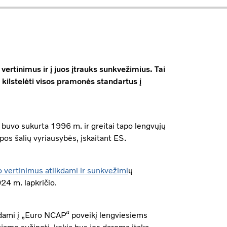
tinimus ir į juos įtrauks sunkvežimius. Tai
kilstelėti visos pramonės standartus į
uvo sukurta 1996 m. ir greitai tapo lengvųjų
os šalių vyriausybės, įskaitant ES.
 vertinimus atlikdami ir sunkvežimi
ų
24 m. lapkričio.
gdami į „Euro NCAP“ poveikį lengviesiems