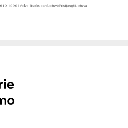
 610 19991
Volvo Trucks parduotuvė
Prisijungti
Lietuva
rie
imo