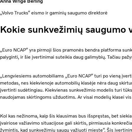
Anna Wrige Berling
„Volvo Trucks“ eismo ir gaminių saugumo direktorė
Kokie sunkvežimių saugumo ve
„Euro NCAP“ yra pirmoji šios pramonės bendra platforma sunk
palyginti, ir šie įvertinimai suteikia daug galimybių. Tačiau paž
„Lengviesiems automobiliams „Euro NCAP“ turi po vieną įverti
metodas, nes kiekvienoje automobilių klasėje nėra daug skirt
įvertinti sudėtingiau. Kiekvienas sunkvežimio modelis turi tūkst
naudojamas skirtingoms užduotims. Ar visai modelių klasei vis 
Kol kas nežinoma, kaip šis klausimas bus išspręstas, bet siekian
įvairiose važiavimo situacijose gali skirtis, pirmiausia konkreč
žymintis, kad sunkvežimiu saugu važiuoti mieste“. Šis įvertin