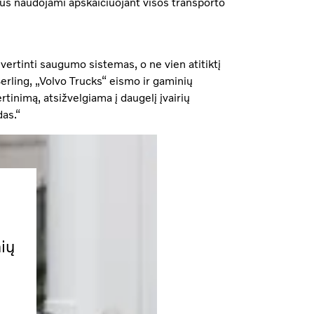
 bus naudojami apskaičiuojant visos transporto
ertinti saugumo sistemas, o ne vien atitiktį
rling, „Volvo Trucks“ eismo ir gaminių
inimą, atsižvelgiama į daugelį įvairių
as.“
ių