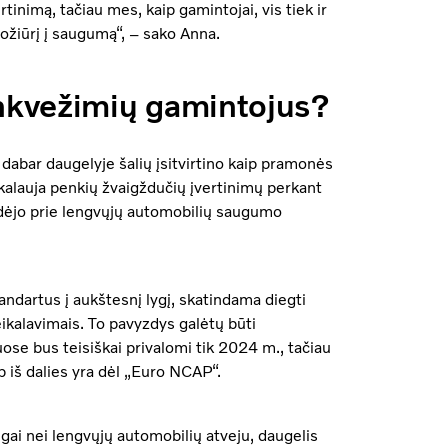
nimą, tačiau mes, kaip gamintojai, vis tiek ir
požiūrį į saugumą“, – sako Anna.
nkvežimių gamintojus?
abar daugelyje šalių įsitvirtino kaip pramonės
ikalauja penkių žvaigždučių įvertinimų perkant
idėjo prie lengvųjų automobilių saugumo
ndartus į aukštesnį lygį, skatindama diegti
eikalavimais. To pavyzdys galėtų būti
ose bus teisiškai privalomi tik 2024 m., tačiau
ip iš dalies yra dėl „Euro NCAP“.
ai nei lengvųjų automobilių atveju, daugelis