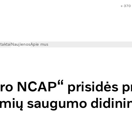
+ 370
taktai
Naujienos
Apie mus
žimių saugumo didinimo?
ro NCAP“ prisidės p
imių saugumo didin