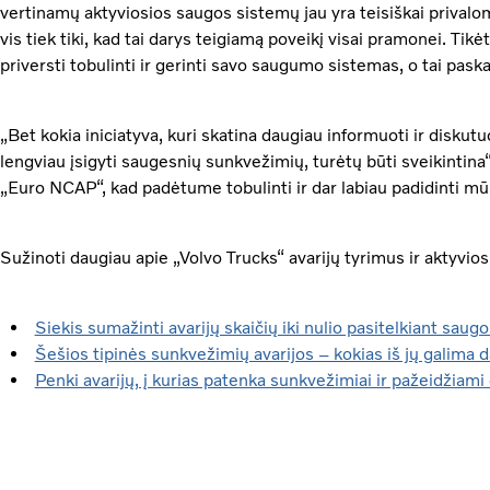
vertinamų aktyviosios saugos sistemų jau yra teisiškai privalo
vis tiek tiki, kad tai darys teigiamą poveikį visai pramonei. Tik
priversti tobulinti ir gerinti savo saugumo sistemas, o tai pask
„Bet kokia iniciatyva, kuri skatina daugiau informuoti ir disku
lengviau įsigyti saugesnių sunkvežimių, turėtų būti sveikintin
„Euro NCAP“, kad padėtume tobulinti ir dar labiau padidinti 
Sužinoti daugiau apie „Volvo Trucks“ avarijų tyrimus ir aktyvi
Siekis sumažinti avarijų skaičių iki nulio pasitelkiant saug
Šešios tipinės sunkvežimių avarijos – kokias iš jų galima d
Penki avarijų, į kurias patenka sunkvežimiai ir pažeidžiami