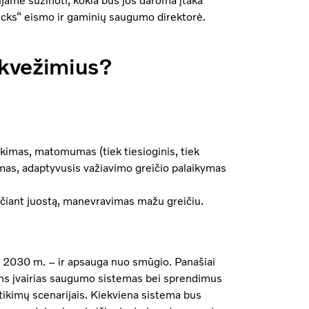
ujame sužinoti, kokia bus jos daroma įtaka
cks“ eismo ir gaminių saugumo direktorė.
nkvežimius?
ukimas, matomumas (tiek tiesioginis, tiek
kymas, adaptyvusis važiavimo greičio palaikymas
eičiant juostą, manevravimas mažu greičiu.
ki 2030 m. – ir apsauga nuo smūgio. Panašiai
tins įvairias saugumo sistemas bei sprendimus
sitikimų scenarijais. Kiekviena sistema bus