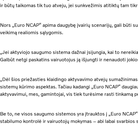
ir būtų taikomas tik tuo atveju, jei sunkvežimis atitiktų tam tik
Nors „Euro NCAP“ apima daugybę įvairių scenarijų, gali būti sun
veikimą realiomis sąlygomis.
„Jei aktyviojo saugumo sistema dažnai įsijungia, kai to nereikia, 
Galbūt netgi paskatins vairuotojus ją išjungti ir nenaudoti jok
„Dėl šios priežasties klaidingo aktyvavimo atvejų sumažinimas
sistemų kūrimo aspektas. Tačiau kadangi „Euro NCAP“ daugia
aktyvavimui, mes, gamintojai, vis tiek turėsime rasti tinkamą p
Be to, ne visos saugumo sistemos yra įtrauktos į „Euro NCAP“ į
stabilumo kontrolė ir vairuotojų mokymas – abi labai svarbios