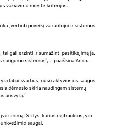
rus važiavimo mieste kriterijus.
ku įvertinti poveikį vairuotojui ir sistemos
tai gali erzinti ir sumažinti pasitikėjimą ja.
ios saugumo sistemos“, – paaiškina Anna.
 yra labai svarbus mūsų aktyviosios saugos
usia dėmesio skiria naudingam sistemų
usiausvyrą.“
vertinimą. Sritys, kurios neįtrauktos, yra
 sunkvežimio saugai.