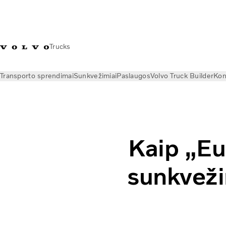
Trucks
Transporto sprendimai
Sunkvežimiai
Paslaugos
Volvo Truck Builder
Kon
Naujienos
Istorijos
Kaip „Euro NCAP“ prisidės prie sunkve
Kaip „Eu
sunkvež