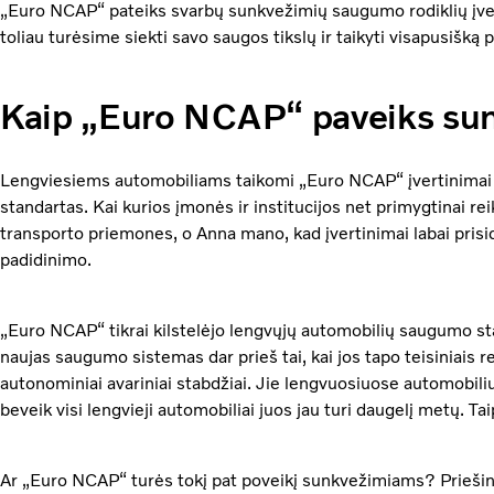
„Euro NCAP“ pateiks svarbų sunkvežimių saugumo rodiklių įverti
toliau turėsime siekti savo saugos tikslų ir taikyti visapusišką 
Kaip „Euro NCAP“ paveiks su
Lengviesiems automobiliams taikomi „Euro NCAP“ įvertinimai d
standartas. Kai kurios įmonės ir institucijos net primygtinai re
transporto priemones, o Anna mano, kad įvertinimai labai pris
padidinimo.
„Euro NCAP“ tikrai kilstelėjo lengvųjų automobilių saugumo sta
naujas saugumo sistemas dar prieš tai, kai jos tapo teisiniais r
autonominiai avariniai stabdžiai. Jie lengvuosiuose automobiliu
beveik visi lengvieji automobiliai juos jau turi daugelį metų. Ta
Ar „Euro NCAP“ turės tokį pat poveikį sunkvežimiams? Priešing