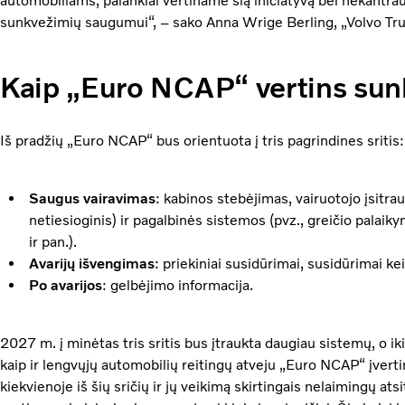
automobiliams, palankiai vertiname šią iniciatyvą bei nekantra
sunkvežimių saugumui“, – sako Anna Wrige Berling, „Volvo Tru
Kaip „Euro NCAP“ vertins su
Iš pradžių „Euro NCAP“ bus orientuota į tris pagrindines sritis:
Saugus vairavimas
: kabinos stebėjimas, vairuotojo įsitra
netiesioginis) ir pagalbinės sistemos (pvz., greičio palai
ir pan.).
Avarijų išvengimas
: priekiniai susidūrimai, susidūrimai k
Po avarijos
: gelbėjimo informacija.
2027 m. į minėtas tris sritis bus įtraukta daugiau sistemų, o i
kaip ir lengvųjų automobilių reitingų atveju „Euro NCAP“ įver
kiekvienoje iš šių sričių ir jų veikimą skirtingais nelaimingų at