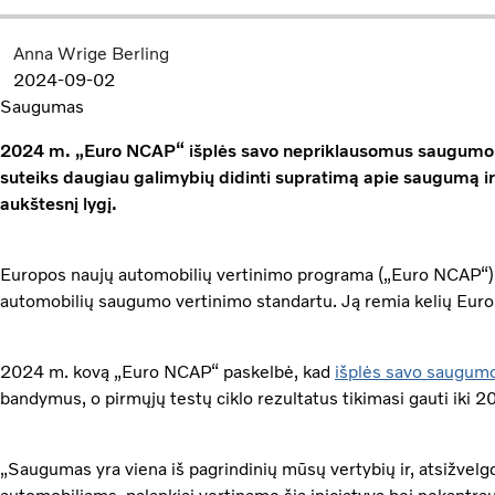
Anna Wrige Berling
2024-09-02
Saugumas
2024 m. „Euro NCAP“ išplės savo nepriklausomus saugumo ver
suteiks daugiau galimybių didinti supratimą apie saugumą ir 
aukštesnį lygį.
Europos naujų automobilių vertinimo programa („Euro NCAP“) b
automobilių saugumo vertinimo standartu. Ją remia kelių Europ
2024 m. kovą „Euro NCAP“ paskelbė, kad
išplės savo saugumo
bandymus, o pirmųjų testų ciklo rezultatus tikimasi gauti iki 20
„Saugumas yra viena iš pagrindinių mūsų vertybių ir, atsižvel