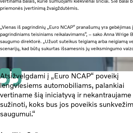
vertinama balais, kurie sumuojami kiekvienai sričiai. Šie balai
priemonės įvertinimą žvaigždutėmis.
„Vienas iš pagrindinių „Euro NCAP“ pranašumų yra gebėjimas įv
pagrindiniams teisiniams reikalavimams“, – sako Anna Wrige Be
saugumo direktorė. „Užuot suteikus teigiamą arba neigiamą vert
scenarijų, kad būtų sukurtas išsamesnis jų veiksmingumo vaizd
Atsižvelgdami į „Euro NCAP“ poveikį
lengviesiems automobiliams, palankiai
vertiname šią iniciatyvą ir nekantraujame
sužinoti, koks bus jos poveikis sunkvežim
saugumui.“