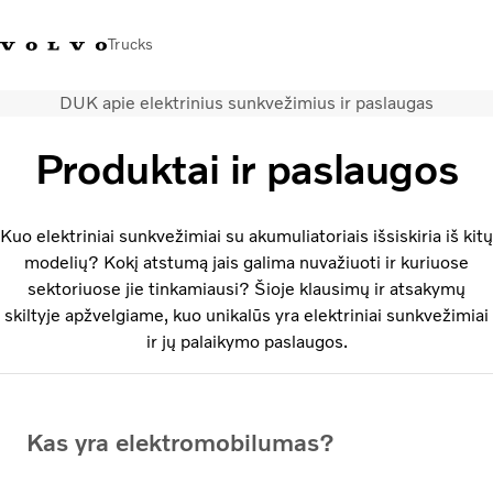
Trucks
DUK apie elektrinius sunkvežimius ir paslaugas
+ 370 610 19991
Volvo Trucks parduotuvė
Prisijungti
Lietuva
Produktai ir paslaugos
Transporto sprendimai
Sunkvežimiai
Kuo elektriniai sunkvežimiai su akumuliatoriais išsiskiria iš kitų
Paslaugos
modelių? Kokį atstumą jais galima nuvažiuoti ir kuriuose
Volvo Truck Builder
sektoriuose jie tinkamiausi? Šioje klausimų ir atsakymų
Kontaktai
skiltyje apžvelgiame, kuo unikalūs yra elektriniai sunkvežimiai
Naujienos
ir jų palaikymo paslaugos.
Apie mus
Kas yra elektromobilumas?