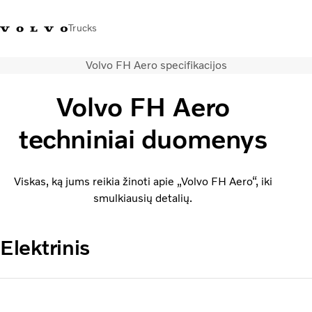
Trucks
Volvo FH Aero specifikacijos
+ 370 610 19991
Volvo Trucks parduotuvė
Prisijungti
Lietuva
Volvo FH Aero
Transporto sprendimai
techniniai duomenys
Sunkvežimiai
Paslaugos
Volvo Truck Builder
Viskas, ką jums reikia žinoti apie „Volvo FH Aero“, iki
Kontaktai
smulkiausių detalių.
Naujienos
Apie mus
Elektrinis