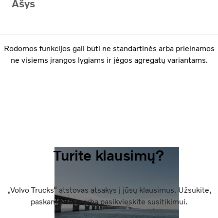
Ašys
Rodomos funkcijos gali būti ne standartinės arba prieinamos
ne visiems įrangos lygiams ir jėgos agregatų variantams.
Turite klausimų?
„Volvo Trucks“ atstovas atsakys į jūsų klausimus. Užsukite,
paskambinkite arba pasikvieskite susitikimui.