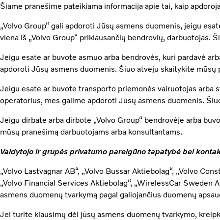
Šiame pranešime pateikiama informacija apie tai, kaip apdor
„Volvo Group“ gali apdoroti Jūsų asmens duomenis, jeigu esate
viena iš „Volvo Group“ priklausančių bendrovių, darbuotojas. Š
Jeigu esate ar buvote asmuo arba bendrovės, kuri pardavė arba
apdoroti Jūsų asmens duomenis. Šiuo atveju skaitykite mūsų 
Jeigu esate ar buvote transporto priemonės vairuotojas arba s
operatorius, mes galime apdoroti Jūsų asmens duomenis. Šiuo
Jeigu dirbate arba dirbote „Volvo Group“ bendrovėje arba bu
mūsų pranešimą darbuotojams arba konsultantams.
Valdytojo ir grupės privatumo pareigūno tapatybė bei konta
„Volvo Lastvagnar AB“, „Volvo Bussar Aktiebolag“, „Volvo Cons
„Volvo Financial Services Aktiebolag“, „WirelessCar Sweden AB
asmens duomenų tvarkymą pagal galiojančius duomenų apsaugo
Jei turite klausimų dėl jūsų asmens duomenų tvarkymo, kreip