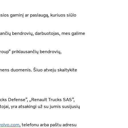
ios gaminį ar paslaugą, kuriuos siūlo
sančių bendrovių, darbuotojas, mes galime
roup“ priklausančių bendrovių,
mens duomenis. Šiuo atveju skaitykite
ucks Defense“, „Renault Trucks SAS“,
ai, yra atsakingi už su jumis susijusių
volvo.com
, telefonu arba paštu adresu