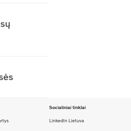
ūsų
sės
Socialiniai tinklai
artys
LinkedIn Lietuva