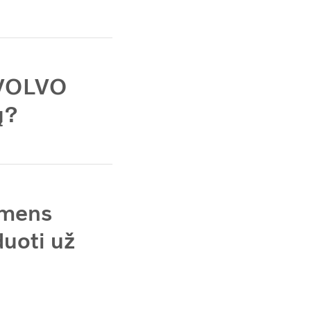
e VOLVO
ų?
smens
uoti už