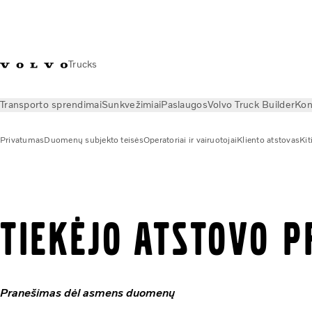
Trucks
Transporto sprendimai
Sunkvežimiai
Paslaugos
Volvo Truck Builder
Kon
Privatumas
Duomenų subjekto teisės
Operatoriai ir vairuotojai
Kliento atstovas
Kit
Privatumas
Tiekėjo atstovas
TIEKĖJO ATSTOVO 
Pranešimas dėl asmens duomenų