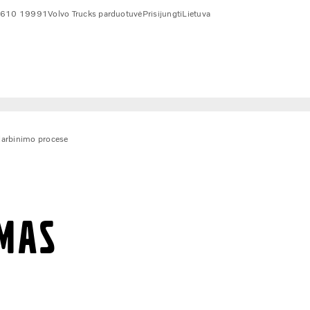
 610 19991
Volvo Trucks parduotuvė
Prisijungti
Lietuva
darbinimo procese
IMAS