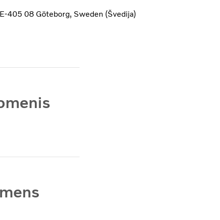
 SE-405 08 Göteborg, Sweden (Švedija)
uomenis
smens