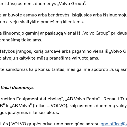
ojami Jūsų asmens duomenys „Volvo Group“.
 ar buvote asmuo arba bendrovės, įsigijusios arba išsinuomojus
iuo atveju skaitykite pranešimą klientams.
 išnuomojo gaminį ar paslaugą vienai iš „Volvo Group“ priklau
pranešimą tiekėjams.
tatybos įrangos, kurią pardavė arba pagamino viena iš „Volvo G
 atveju skaitykite mūsų pranešimą vairuotojams.
vote samdomas kaip konsultantas, mes galime apdoroti Jūsų as
ktiniai duomenys
truction Equipment Aktiebolag“, „AB Volvo Penta“, „Renault Tr
“ ir „AB Volvo“ (toliau – VOLVO), kaip asmens duomenų valdytoj
s įstatymus ir teisės aktus.
kitės į VOLVO grupės privatumo pareigūną adresu
gpo.office@