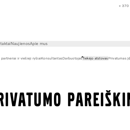
+ 370
taktai
Naujienos
Apie mus
i partneriai ir viešieji ryšiai
Konsultantas
Darbuotojas
Tiekėjo atstovas
Privatumas į
PRIVATUMO PAREIŠK