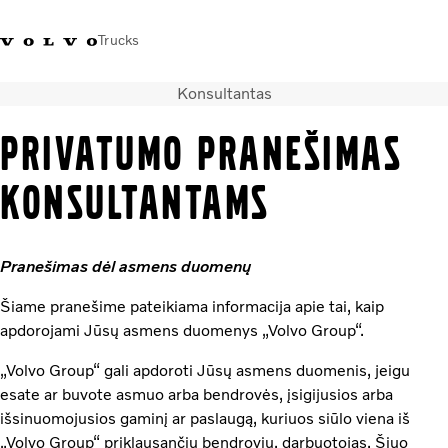
Trucks
Konsultantas
+ 370 610 19991
Volvo Trucks parduotuvė
Prisijungti
Lietuva
PRIVATUMO PRANEŠIMAS
Transporto sprendimai
KONSULTANTAMS
Sunkvežimiai
Paslaugos
Volvo Truck Builder
Pranešimas dėl asmens duomenų
Kontaktai
Naujienos
Šiame pranešime pateikiama informacija apie tai, kaip
Apie mus
apdorojami Jūsų asmens duomenys „Volvo Group“.
„Volvo Group“ gali apdoroti Jūsų asmens duomenis, jeigu
esate ar buvote asmuo arba bendrovės, įsigijusios arba
išsinuomojusios gaminį ar paslaugą, kuriuos siūlo viena iš
„Volvo Group“ priklausančių bendrovių, darbuotojas. Šiuo