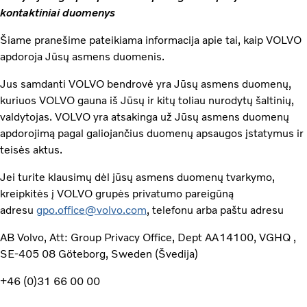
kontaktiniai duomenys
Šiame pranešime pateikiama informacija apie tai, kaip VOLVO
apdoroja Jūsų asmens duomenis.
Jus samdanti VOLVO bendrovė yra Jūsų asmens duomenų,
kuriuos VOLVO gauna iš Jūsų ir kitų toliau nurodytų šaltinių,
valdytojas. VOLVO yra atsakinga už Jūsų asmens duomenų
apdorojimą pagal galiojančius duomenų apsaugos įstatymus ir
teisės aktus.
Jei turite klausimų dėl jūsų asmens duomenų tvarkymo,
kreipkitės į VOLVO grupės privatumo pareigūną
adresu
gpo.office@volvo.com
, telefonu arba paštu adresu
AB Volvo, Att: Group Privacy Office, Dept AA14100, VGHQ ,
SE-405 08 Göteborg, Sweden (Švedija)
+46 (0)31 66 00 00