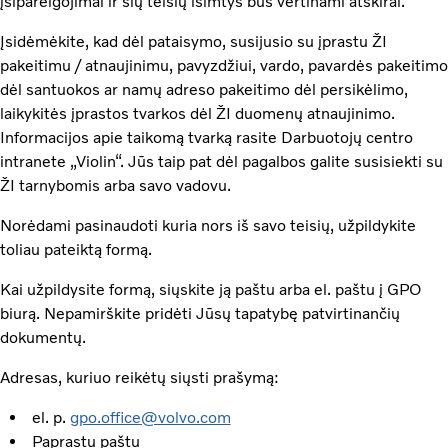
įsipareigojimai ir šių teisių išimtys bus vertinami atskirai.
Įsidėmėkite, kad dėl pataisymo, susijusio su įprastu ŽI
pakeitimu / atnaujinimu, pavyzdžiui, vardo, pavardės pakeitimo
dėl santuokos ar namų adreso pakeitimo dėl persikėlimo,
laikykitės įprastos tvarkos dėl ŽI duomenų atnaujinimo.
Informacijos apie taikomą tvarką rasite Darbuotojų centro
intranete „Violin“. Jūs taip pat dėl pagalbos galite susisiekti su
ŽI tarnybomis arba savo vadovu.
Norėdami pasinaudoti kuria nors iš savo teisių, užpildykite
toliau pateiktą formą.
Kai užpildysite formą, siųskite ją paštu arba el. paštu į GPO
biurą. Nepamirškite pridėti Jūsų tapatybę patvirtinančių
dokumentų.
Adresas, kuriuo reikėtų siųsti prašymą:
el. p.
gpo.office@volvo.com
Paprastu paštu