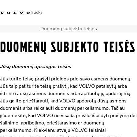
Trucks
Duomenų subjekto teisės
+ 370 610 19991
Volvo Trucks parduotuvė
Prisijungti
Lietuva
DUOMENŲ SUBJEKTO TEISĖS
Transporto sprendimai
Sunkvežimiai
Jūsų duomenų apsaugos teisės
Paslaugos
Volvo Truck Builder
Jūs turite teisę prašyti prieigos prie savo asmens duomenų.
Kontaktai
Jūs taip pat turite teisę prašyti, kad VOLVO pataisytų arba
Naujienos
ištrintų Jūsų asmens duomenis arba apribotų jų apdorojimą.
Apie mus
Jūs galite prieštarauti, kad VOLVO apdorotų Jūsų asmens
duomenis arba reikalauti duomenų perkeliamumo. Tačiau
įsidėmėkite, kad VOLVO ne visada privalo išpildyti prašymą dėl
šalinimo, apribojimo, prieštaravimo ar duomenų
perkeliamumo. Kiekvienu atveju VOLVO teisiniai