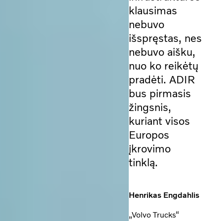
klausimas
nebuvo
išspręstas, nes
nebuvo aišku,
nuo ko reikėtų
pradėti. ADIR
bus pirmasis
žingsnis,
kuriant visos
Europos
įkrovimo
tinklą.
Henrikas Engdahlis
„Volvo Trucks“