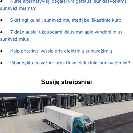
●
Kurie alternatyvieji degalai yra geriausi sunkiasvoriams
sunkvežimiams?
●
Skirtingi keliai į sunkvežimių ateitį be iškastinio kuro
●
7 dažniausiai užduodami klausimai apie vandenilinius
sunkvežimius
●
Kaip pritaikyti verslą prie elektrinių sunkvežimių
●
Išbandykite save: Ar jums tinka elektriniai sunkvežimiai?
Susiję straipsniai