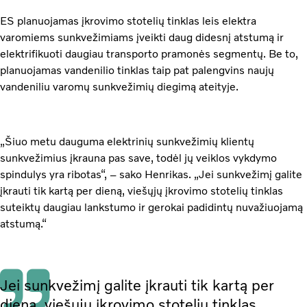
ES planuojamas įkrovimo stotelių tinklas leis elektra
varomiems sunkvežimiams įveikti daug didesnį atstumą ir
elektrifikuoti daugiau transporto pramonės segmentų. Be to,
planuojamas vandenilio tinklas taip pat palengvins naujų
vandeniliu varomų sunkvežimių diegimą ateityje.
„Šiuo metu dauguma elektrinių sunkvežimių klientų
sunkvežimius įkrauna pas save, todėl jų veiklos vykdymo
spindulys yra ribotas“, – sako Henrikas. „Jei sunkvežimį galite
įkrauti tik kartą per dieną, viešųjų įkrovimo stotelių tinklas
suteiktų daugiau lankstumo ir gerokai padidintų nuvažiuojamą
atstumą.“
Jei sunkvežimį galite įkrauti tik kartą per
dieną, viešųjų įkrovimo stotelių tinklas