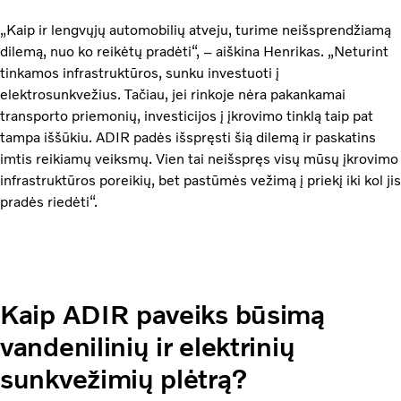
„Kaip ir lengvųjų automobilių atveju, turime neišsprendžiamą
dilemą, nuo ko reikėtų pradėti“, – aiškina Henrikas. „Neturint
tinkamos infrastruktūros, sunku investuoti į
elektrosunkvežius. Tačiau, jei rinkoje nėra pakankamai
transporto priemonių, investicijos į įkrovimo tinklą taip pat
tampa iššūkiu. ADIR padės išspręsti šią dilemą ir paskatins
imtis reikiamų veiksmų. Vien tai neišspręs visų mūsų įkrovimo
infrastruktūros poreikių, bet pastūmės vežimą į priekį iki kol jis
pradės riedėti“.
Kaip ADIR paveiks būsimą
vandenilinių ir elektrinių
sunkvežimių plėtrą?