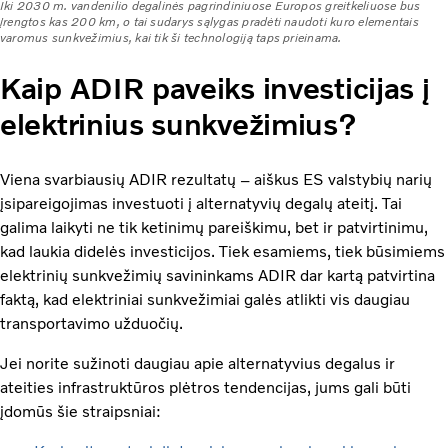
Iki 2030 m. vandenilio degalinės pagrindiniuose Europos greitkeliuose bus
įrengtos kas 200 km, o tai sudarys sąlygas pradėti naudoti kuro elementais
varomus sunkvežimius, kai tik ši technologiją taps prieinama.
Kaip ADIR paveiks investicijas į
elektrinius sunkvežimius?
Viena svarbiausių ADIR rezultatų – aiškus ES valstybių narių
įsipareigojimas investuoti į alternatyvių degalų ateitį. Tai
galima laikyti ne tik ketinimų pareiškimu, bet ir patvirtinimu,
kad laukia didelės investicijos. Tiek esamiems, tiek būsimiems
elektrinių sunkvežimių savininkams ADIR dar kartą patvirtina
faktą, kad elektriniai sunkvežimiai galės atlikti vis daugiau
transportavimo užduočių.
Jei norite sužinoti daugiau apie alternatyvius degalus ir
ateities infrastruktūros plėtros tendencijas, jums gali būti
įdomūs šie straipsniai: