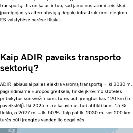
transportą. Jis unikalus ir tuo, kad jame nustatomi teisiškai
įpareigojantys alternatyviųjų degalų infrastruktūros diegimo
ES valstybėse narėse tikslai.
Kaip ADIR paveiks transporto
sektorių?
ADIR labiausiai palies elektra varomą transportą – iki 2030 m.
pagrindiniame Europos greitkelių tinkle įkrovimo stotelės
pritaikytos sunkvežimiams turės būti įrengtos kas 120 km (žr.
paveikslėlį). Iki 2025 m. reikalavimus turi atitikti bent 15 %
tinklo, o 2027 m. – iki 50 %. Taip pat iki 2030 m. kas 200 km
turės būti įrengtos vandenilio degalinės.