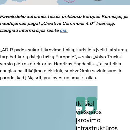
Paveikslėlio autorinės teisės priklauso Europos Komisijai, jis
naudojamas pagal „Creative Commons 4.0“ licenciją.
Daugiau informacijos rasite
čia.
„ADIR padės sukurti įkrovimo tinklą, kuris leis įveikti atstumą
tarp bet kurių dviejų taškų Europoje“, – sako „Volvo Trucks“
verslo plėtros direktorius Henrikas Engdahlis. „Tai suteikia
daugiau pasitikėjimo elektrinių sunkvežimių savininkams ir
parodo, kad į šią sritį yra investuojama ir toliau.
Iki šiol
viešosios
įkrovimo
infrastruktūros